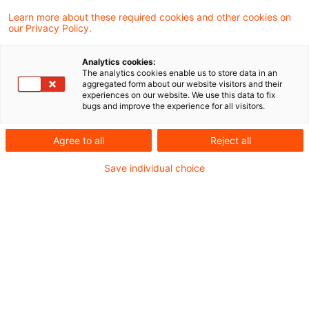
地域統括会社を設けて事業を展開するなど、重要
Learn more about these required cookies and other cookies on
our Privacy Policy.
な拠点となっています。特にドイツは、自動車、
機械、化学といった製造業が経済の中核を成して
Analytics cookies:
おり、日系多国籍企業にとっても安定した投資先
The analytics cookies enable us to store data in an
aggregated form about our website visitors and their
としての地位を維持してきました。本シリーズの
experiences on our website. We use this data to fix
bugs and improve the experience for all visitors.
第1号では、日本本社の観点から、移転価格にお
ける実務上の留意点などを中心に解説しました。
Agree to all
Reject all
本稿では、ドイツにおける移転価格実務につい
Save individual choice
て、ドイツ子会社の観点から解説します。
本文はこちら：
欧州移転価格実務シリーズ 第2
号：ドイツ子会社の観点
本稿は、PwC税理士法人の経営課題に影響を及