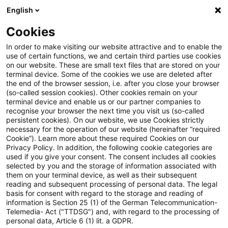
English
Suchbegriff eingeben
Suche
Suche sch
Blogs
Cookies
Blogs
Tax & Legal
欧州移転価格実務シリーズ 第2号：ド
In order to make visiting our website attractive and to enable the
use of certain functions, we and certain third parties use cookies
on our website. These are small text files that are stored on your
欧州移転価格実務シリーズ 第2
terminal device. Some of the cookies we use are deleted after
the end of the browser session, i.e. after you close your browser
号：ドイツ子会社の観点
(so-called session cookies). Other cookies remain on your
terminal device and enable us or our partner companies to
recognise your browser the next time you visit us (so-called
persistent cookies). On our website, we use Cookies strictly
necessary for the operation of our website (hereinafter “required
26. November 2024
1 Minute Lesezeit
Cookie”). Learn more about these required Cookies on our
Privacy Policy. In addition, the following cookie categories are
PDF erstellen
Auf LinkedIn teilen
Auf Xing teilen
Per E-Mail teilen
Link kopieren
used if you give your consent. The consent includes all cookies
selected by you and the storage of information associated with
them on your terminal device, as well as their subsequent
reading and subsequent processing of personal data. The legal
basis for consent with regard to the storage and reading of
日系の多国籍企業は長年にわたり欧州で事業活動
information is Section 25 (1) of the German Telecommunication-
Telemedia- Act ("TTDSG") and, with regard to the processing of
を行っており、特にドイツ、英国、オランダは、
personal data, Article 6 (1) lit. a GDPR.