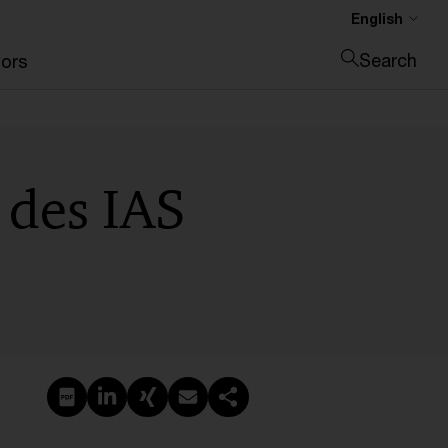
English
Search
ors
Close search
 des IAS
Create PDF
Share on LinkedIn
Share on Xing
Share via email
Copy link