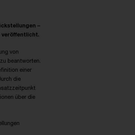
ckstellungen –
eröffentlicht.
tung von
 zu beantworten.
nition einer
urch die
nsatzzeitpunkt
ionen über die
ellungen