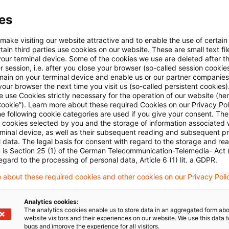
n Agenda-Entscheidungen des IFRS IC waren.
es
r Rückstellung: Es wird klargestellt, dass die zur Erfül
 make visiting our website attractive and to enable the use of certain
Verpflichtung erforderlichen Ausgaben alle der Erfüllu
ain third parties use cookies on our website. These are small text fil
your terminal device. Some of the cookies we use are deleted after t
 Kosten umfasst. Diese beinhalten neben den inkreme
 session, i.e. after you close your browser (so-called session cookie
main on your terminal device and enable us or our partner companies
rfüllung direkt zuordenbare Gemeinkosten. Somit erfol
our browser the next time you visit us (so-called persistent cookies)
n die Vorgaben zur Bewertung von Rückstellungen für
 use Cookies strictly necessary for the operation of our website (her
Cookie”). Learn more about these required Cookies on our Privacy Poli
 bereits im Zuge eines Änderungsstandards vom Mai 2
he following cookie categories are used if you give your consent. Th
ll cookies selected by you and the storage of information associated
rminal device, as well as their subsequent reading and subsequent p
 data. The legal basis for consent with regard to the storage and re
n is Section 25 (1) of the German Telecommunication-Telemedia- Act
er Rückstellung: Bezüglich des Abzinsungszinssatzes 
egard to the processing of personal data, Article 6 (1) lit. a GDPR.
nung von Rückstellungen soll nun vorgegeben werden,
 about these required cookies and other cookies on our Privacy Poli
Zinssatz zu verwenden ist. Außerdem sind Angaben zu 
d ihre Ermittlung vorgesehen.
Analytics cookies:
The analytics cookies enable us to store data in an aggregated form abo
website visitors and their experiences on our website. We use this data to
bugs and improve the experience for all visitors.
um Standardentwurf werden bis zum 12. März 2025 e