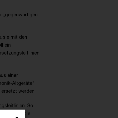
er „gegenwärtigen
a sie mit den
ll ein
setzungsleitlinien
aus einer
ronik-Altgeräte”
 ersetzt werden.
sleitlinien. So
 ergänzt, die