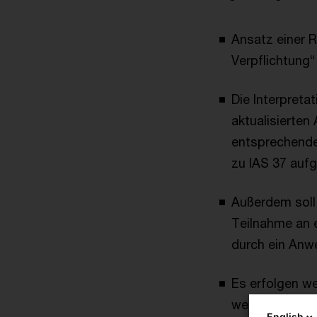
Ansatz einer 
Verpflichtung
Die Interpreta
aktualisierten 
entsprechendes
zu IAS 37 au
Außerdem soll d
Teilnahme an e
durch ein Anwe
Es erfolgen w
werden insbes
English