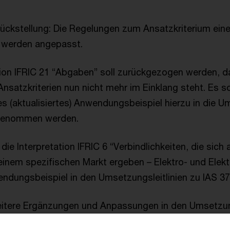
Rückstellung: Die Regelungen zum Ansatzkriterium ein
“ werden angepasst.
tion IFRIC 21 “Abgaben” soll zurückgezogen werden, d
Ansatzkriterien nun nicht mehr im Einklang steht. Es so
 (aktualisiertes) Anwendungsbeispiel hierzu in die Um
fgenommen werden.
ie Interpretation IFRIC 6 “Verbindlichkeiten, die sich 
inem spezifischen Markt ergeben – Elektro- und Elekt
ndungsbeispiel in den Umsetzungsleitlinien zu IAS 37
eitere Ergänzungen und Anpassungen in den Umsetzung
ondere weitere Anwendungsbeispiele zu Sachverhalten