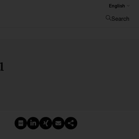
English
Search
Close search
u
Create PDF
Share on LinkedIn
Share on Xing
Share via email
Copy link