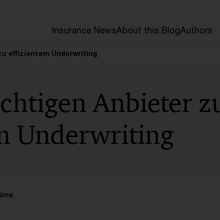
Insurance News
About this Blog
Authors
zu effizientem Underwriting
chtigen Anbieter z
em Underwriting
time