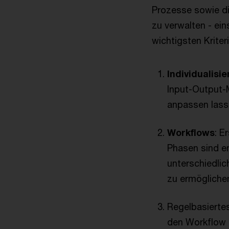
Prozesse sowie di
zu verwalten - ei
wichtigsten Kriteri
Individualisie
Input-Output-
anpassen lass
Workflows
: E
Phasen sind e
unterschiedli
zu ermögliche
Regelbasierte
den Workflow r