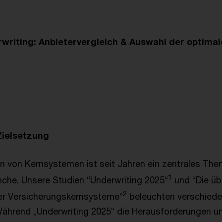
rwriting: Anbietervergleich & Auswahl der optim
Zielsetzung
n von Kernsystemen ist seit Jahren ein zentrales The
1
che. Unsere Studien “Underwriting 2025“
und “Die übe
2
er Versicherungskernsysteme“
beleuchten verschiede
Während „Underwriting 2025“ die Herausforderungen u