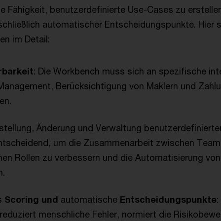
e Fähigkeit, benutzerdefinierte Use-Cases zu erstelle
nschließlich automatischer Entscheidungspunkte. Hier s
en im Detail:
rbarkeit
: Die Workbench muss sich an spezifische in
Management, Berücksichtigung von Maklern und Zahl
en.
rstellung, Änderung und Verwaltung benutzerdefiniert
ntscheidend, um die Zusammenarbeit zwischen Teamm
chen Rollen zu verbessern und die Automatisierung vo
n.
s
Scoring und
automatische
Entscheidungspunkte
:
eduziert menschliche Fehler, normiert die Risikobew