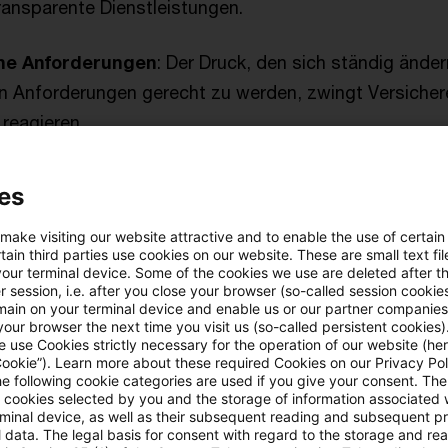
ransparente Dienstleistungen.
he Anforderungen
: Der Druck, den sich ständig ände
n Anforderungen gerecht zu werden, zwingt Versichere
 reagieren.
druck
: Der zunehmende Wettbewerb in der Versiche
es
s Unternehmen effizienter arbeiten und innovative Lö
 make visiting our website attractive and to enable the use of certain
ain third parties use cookies on our website. These are small text fil
arkeit und -nutzung
: Die Menge und Vielfalt der ver
your terminal device. Some of the cookies we use are deleted after t
zu. Versicherer müssen diese Daten effektiv nutzen, 
 session, i.e. after you close your browser (so-called session cookie
main on your terminal device and enable us or our partner companies
werten und personalisierte Produkte anzubieten.
our browser the next time you visit us (so-called persistent cookies)
 use Cookies strictly necessary for the operation of our website (her
Cookie”). Learn more about these required Cookies on our Privacy Poli
che Schulden
: Der Betrieb und die Abhängigkeit von v
he following cookie categories are used if you give your consent. Th
ll cookies selected by you and the storage of information associated
önnen langfristig zu erheblichen Nachteilen führen.
rminal device, as well as their subsequent reading and subsequent p
 data. The legal basis for consent with regard to the storage and re