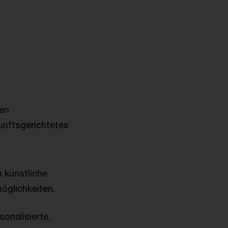
hen
kunftsgerichtetes
n künstliche
öglichkeiten.
onalisierte,