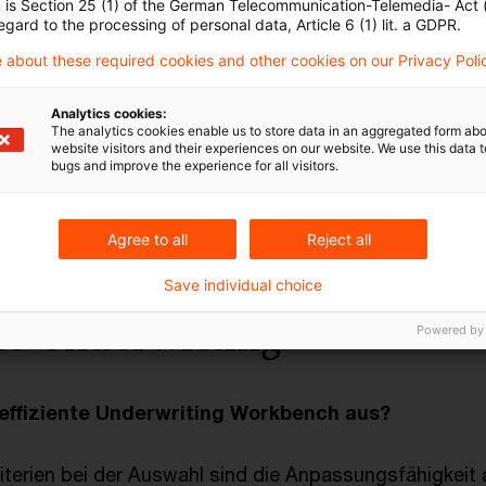
n is Section 25 (1) of the German Telecommunication-Telemedia- Act
ersicherer prüfen, ob ihre produktiven Systeme zum e
egard to the processing of personal data, Article 6 (1) lit. a GDPR.
 (Regulatorik) meistern, sowie die Chancen (e.g. Dat
 about these required cookies and other cookies on our Privacy Poli
zen können.
Analytics cookies:
The analytics cookies enable us to store data in an aggregated form abo
 Untersuchung und der zugrundeliegenden Befragung 
website visitors and their experiences on our website. We use this data to
bugs and improve the experience for all visitors.
n Einblick in unsere strukturierte Herangehensweise zu
g Workbench zu geben.
Agree to all
Reject all
Save individual choice
tes Underwriting
Powered by
effiziente Underwriting Workbench aus?
iterien bei der Auswahl sind die Anpassungsfähigkeit 