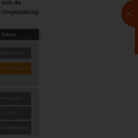
 sich die
e Umgestaltung.
I