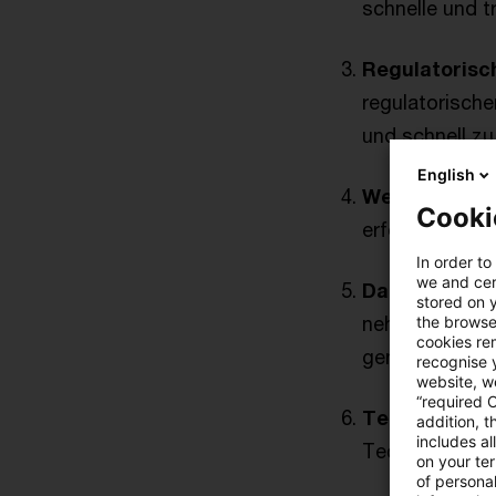
schnelle und t
Regulatorisc
regulatorische
und schnell zu
English
Wettbewerbs
Cooki
erfordert, das
In order to
we and cert
Datenverfügb
stored on 
nehmen stetig 
the browser
cookies re
genauer zu be
recognise y
website, we
“required 
Technologis
addition, t
includes a
Technologien k
on your te
of personal