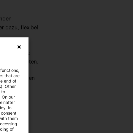
rnden
r dazu, flexibel
rungsbranche
sungen anbieten.
 functions,
es that are
fügbaren Daten
he end of
um Risiken
s). Other
 to
. On our
einafter
cy. In
eralteten
e consent
 with them
rocessing
ading of