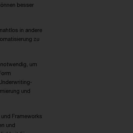
können besser
nahtlos in andere
omatisierung zu
 notwendig, um
 Form
Underwriting-
imierung und
n und Frameworks
gen und