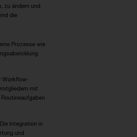
n, zu ändern und
ind die
terne Prozesse wie
ungsabwicklung
er Workflow-
itgliedern mit
n Routineaufgaben
 Die Integration in
ertung und