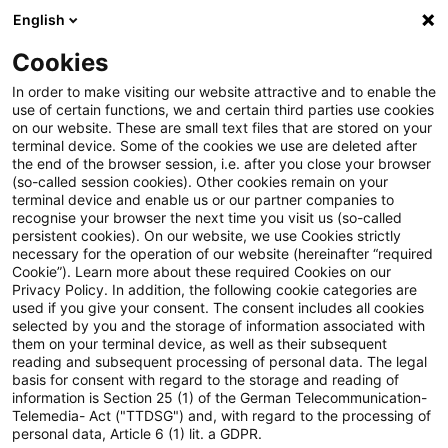
English
Suchbegriff eingeben
Suche
Suche sch
Blogs
Schnelleinstieg
Cookies
Blogs
Asset Management Regulation
Die neue Messl
In order to make visiting our website attractive and to enable the
use of certain functions, we and certain third parties use cookies
on our website. These are small text files that are stored on your
Die neue Messlatte für
terminal device. Some of the cookies we use are deleted after
Der Kontext
the end of the browser session, i.e. after you close your browser
Compliance und Interne
(so-called session cookies). Other cookies remain on your
terminal device and enable us or our partner companies to
Revision
recognise your browser the next time you visit us (so-called
persistent cookies). On our website, we use Cookies strictly
Compliance-Funktion: Substanz schlägt
necessary for the operation of our website (hereinafter “required
Formalismus
Cookie”). Learn more about these required Cookies on our
Privacy Policy. In addition, the following cookie categories are
02. Juni 2026
8 Minuten Lesezeit
used if you give your consent. The consent includes all cookies
selected by you and the storage of information associated with
PDF erstellen
Auf LinkedIn teilen
Auf Xing teilen
Per E-Mail teilen
Link kopieren
them on your terminal device, as well as their subsequent
Interne Revision: Proportionalität ist kein
reading and subsequent processing of personal data. The legal
basis for consent with regard to the storage and reading of
Freifahrtschein
information is Section 25 (1) of the German Telecommunication-
Telemedia- Act ("TTDSG") and, with regard to the processing of
ESMA Final Report 2025 CSA on compliance
personal data, Article 6 (1) lit. a GDPR.