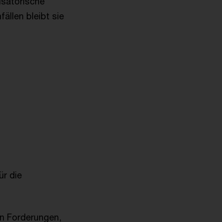
isatorische
ällen bleibt sie
ür die
on Forderungen,