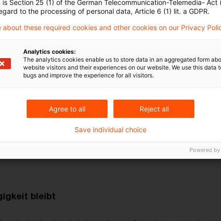
n is Section 25 (1) of the German Telecommunication-Telemedia- Act
 Zweitvotum mehr. Keine organisatorisch getrennte Ma
egard to the processing of personal data, Article 6 (1) lit. a GDPR.
Sicherheitenbewertung durch einen unabhängigen Bere
 about these required cookies and other cookies on our Privacy Poli
telle? Die BaFin ersetzt die bisherige prozessuale Kont
Analytics cookies:
The analytics cookies enable us to store data in an aggregated form abo
 mit inhaltlichen Anforderungen an die Kreditrisikoan
website visitors and their experiences on our website. We use this data to
bugs and improve the experience for all visitors.
niert erstmals eigenständig und detailliert, was bei d
rüfen ist. Wer diese Analyse durchführt und ob dabei e
Agree to all
Reject all
 mitwirkt, schreibt die BaFin für die einzelne Krediten
Save individual choice
Powered by
legender Perspektivwechsel: von „wer entscheidet?" zu
gkeit bleibt