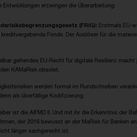
he Entwicklungen erzwingen die Überarbeitung:
ondsrisikobegrenzungsgesetz (FRiG):
Erstmals EU-we
r kreditvergebende Fonds. Der Auslöser für die materie
lbar geltendes EU-Recht für digitale Resilienz macht p
 den KAMaRisk obsolet.
gkeitsrisiken werden formal im Rundschreiben veranke
enn als überfällige Kodifizierung.
iber ist die AIFMD II. Und mit ihr die Erkenntnis der Ba
ahmen, der 2016 bewusst an der MaRisk für Banken an
icht länger sachgerecht ist.