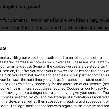
nlogik nicht passt
t fundamental: Wenn eine Bank einen Kredit vergibt, re
 Fremdkapital am Kapitalmarkt. Die Funktionstrennung
 Einleger, Gläubiger, Steuerzahler. Ein Fonds hingege
al seiner Anleger. Keine Einlagenfinanzierung, keine
es
g, kein systemisches Ansteckungsrisiko in vergleichb
t und Marktfolge adressiert Risiken, die bei Fonds stru
 make visiting our website attractive and to enable the use of certain
ain third parties use cookies on our website. These are small text fil
stehen.
your terminal device. Some of the cookies we use are deleted after t
 session, i.e. after you close your browser (so-called session cookie
main on your terminal device and enable us or our partner companies
our browser the next time you visit us (so-called persistent cookies)
 use Cookies strictly necessary for the operation of our website (her
Cookie”). Learn more about these required Cookies on our Privacy Poli
richt: Der gesamte Abschnitt zu Funktionstrennung un
he following cookie categories are used if you give your consent. Th
ll cookies selected by you and the storage of information associated
rminal device, as well as their subsequent reading and subsequent p
 data. The legal basis for consent with regard to the storage and re