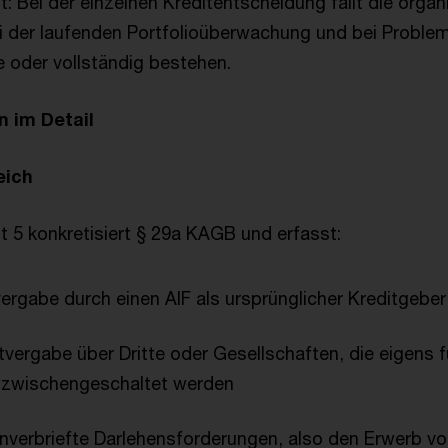
Bei der einzelnen Kreditentscheidung fällt die organ
 der laufenden Portfolioüberwachung und bei Problemf
e oder vollständig bestehen.
 im Detail
eich
t 5 konkretisiert § 29a KAGB und erfasst:
vergabe durch einen AIF als ursprünglicher Kreditgeber
itvergabe über Dritte oder Gesellschaften, die eigens f
 zwischengeschaltet werden
 unverbriefte Darlehensforderungen, also den Erwerb v