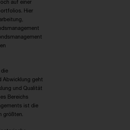
och auf einer
rtfolios. Hier
arbeitung,
Fondsmanagement
m Fondsmanagement
len
 die
d Abwicklung geht
klung und Qualität
des Bereichs
gements ist die
m größten.