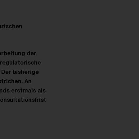
eutschen
arbeitung der
 regulatorische
 Der bisherige
trichen. An
onds erstmals als
onsultationsfrist