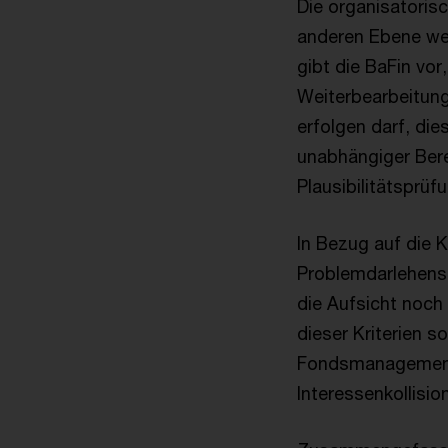
Die organisatoris
anderen Ebene wei
gibt die BaFin vor
Weiterbearbeitun
erfolgen darf, di
unabhängiger Bere
Plausibilitätsprüf
In Bezug auf die K
Problemdarlehens
die Aufsicht noch 
dieser Kriterien 
Fondsmanagement 
Interessenkollisi