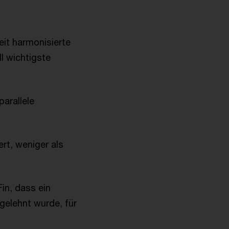
it harmonisierte
ll wichtigste
arallele
rt, weniger als
Fin, dass ein
gelehnt wurde, für