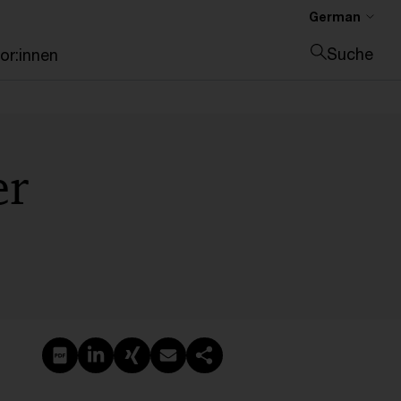
German
Suche
or:innen
Suche schließen
er
PDF erstellen
Auf LinkedIn teilen
Auf Xing teilen
Per E-Mail teilen
Link kopieren