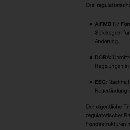
Drei regulatorisc
AIFMD II / F
Spielregeln fü
Änderung.
DORA:
Unmitte
Regelungen in
ESG:
Nachhalti
Neuerfindung d
Der eigentliche Tre
regulatorischer R
Fondsstrukturen n