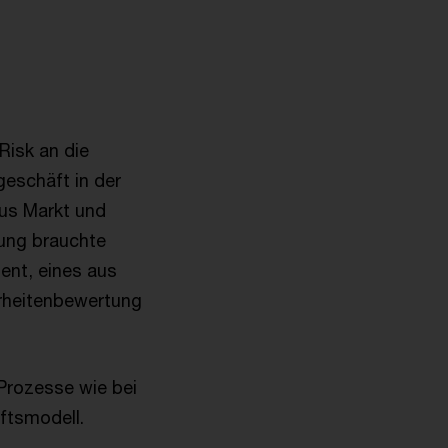
Risk an die
eschäft in der
aus Markt und
dung brauchte
nt, eines aus
erheitenbewertung
 Prozesse wie bei
ftsmodell.