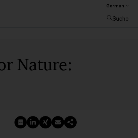
German
Suche
Suche schließen
or Nature:
PDF erstellen
Auf LinkedIn teilen
Auf Xing teilen
Per E-Mail teilen
Link kopieren