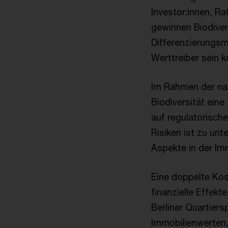
Investor:innen, R
gewinnen Biodiver
Differenzierungsm
Werttreiber sein 
Im Rahmen der nac
Biodiversität ein
auf regulatorisch
Risiken ist zu un
Aspekte in der Im
Eine doppelte Ko
finanzielle Effekt
Berliner Quartiers
Immobilienwerten,