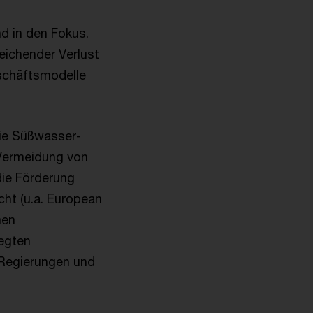
d in den Fokus.
leichender Verlust
schäftsmodelle
wie Süßwasser-
 Vermeidung von
ie Förderung
cht (u.a. European
men
egten
i Regierungen und