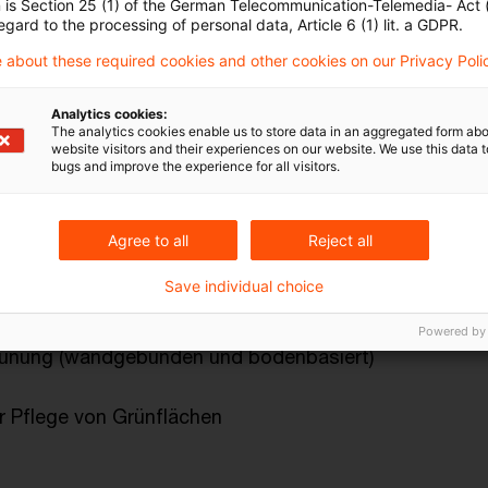
n is Section 25 (1) of the German Telecommunication-Telemedia- Act
egard to the processing of personal data, Article 6 (1) lit. a GDPR.
befasst sich mit den Kosten und Wirkungsprofilen ty
 about these required cookies and other cookies on our Privacy Poli
turschutz am Objekt. Die Zahlen und Erkenntnisse b
 und Diskussionsergebnissen der Arbeitsgruppe „Bus
Analytics cookies:
orce on Nature-Related Financial Disclosures (TNFD) 
The analytics cookies enable us to store data in an aggregated form abo
website visitors and their experiences on our website. We use this data to
epaper werden Maßnahmen in den folgenden Bereichen
bugs and improve the experience for all visitors.
chbegrünung
Agree to all
Reject all
Save individual choice
chbegrünung
Powered by
ünung (wandgebunden und bodenbasiert)
r Pflege von Grünflächen