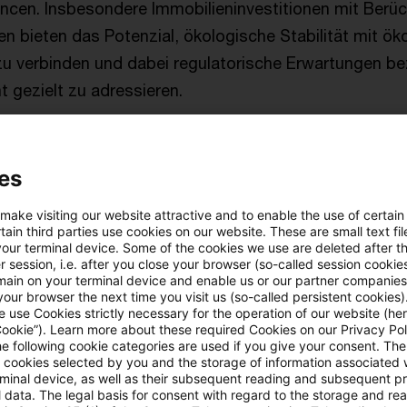
cen. Insbesondere Immobilieninvestitionen mit Berüc
ien bieten das Potenzial, ökologische Stabilität mit ö
u verbinden und dabei regulatorische Erwartungen b
gezielt zu adressieren.
Naturschutzmaßnahmen auf Immobilienobjektebe
es
Publikation liegt auf Maßnahmen für den Schutz und Er
 make visiting our website attractive and to enable the use of certain
Biodiversität, deren Effekte am Objekt wirksam werden
ain third parties use cookies on our website. These are small text fil
n, dass die vorgelagerte Wertschöpfungskette einen e
your terminal device. Some of the cookies we use are deleted after t
 session, i.e. after you close your browser (so-called session cookie
Auswirkungen der Immobilienwirtschaft hat. Dieser dar
main on your terminal device and enable us or our partner companies
our browser the next time you visit us (so-called persistent cookies)
rden, sondern erfordert ebenfalls weitreichende Maß
 use Cookies strictly necessary for the operation of our website (her
achten, dass naturschutzfördernde Maßnahmen stehts 
Cookie”). Learn more about these required Cookies on our Privacy Poli
he following cookie categories are used if you give your consent. Th
ms zu betrachten sind, in dem sich das Objekt befind
ll cookies selected by you and the storage of information associated
rminal device, as well as their subsequent reading and subsequent p
er Ökosysteme für das Objekt einschätzen lässt.
 data. The legal basis for consent with regard to the storage and re