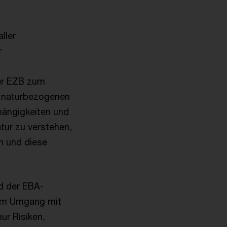
ller
r
der EZB zum
e naturbezogenen
bhängigkeiten und
tur zu verstehen,
n und diese
nd der EBA-
dem Umgang mit
ur Risiken,