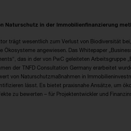
n Naturschutz in der Immobilienfinanzierung met
or trägt wesentlich zum Verlust von Biodiversität bei,
nde Ökosysteme angewiesen. Das Whitepaper „Business
ents“, das in der von PwC geleiteten Arbeitsgruppe 
hmen der TNFD Consultation Germany erarbeitet wurde
rwert von Naturschutzmaßnahmen in Immobilieninvest
tifizieren lässt. Es bietet praxisnahe Ansätze, um ök
fekte zu bewerten – für Projektentwickler und Finanzin