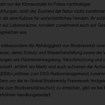
mehr nur der Klimawandel im Fokus nachhaltiger
htungen, auch der Zustand der Natur rückt zunehmen
r als eine Kulisse für wirtschaftliches Handeln. Ihr sch
 nur auf Lebensräume, sondern zunehmend auch auf Ge
gsketten aus.
insbesondere die Abhängigkeit von Biodiversität so
rcen, deren Schutz und Wiederherstellung sowie die
kungen wie Flächenversiegelung, Verschmutzung und d
tschaft, erfährt am Markt und auch aufseiten der Aufsi
y (EBA)-Leitlinien zum ESG-Risikomanagement) zuneh
enn um die im Global Biodiversity Framework festgel
ele zum Biodiversitätsschutz zu erreichen, gibt es be
 erhöhten Handlungsbedarf.