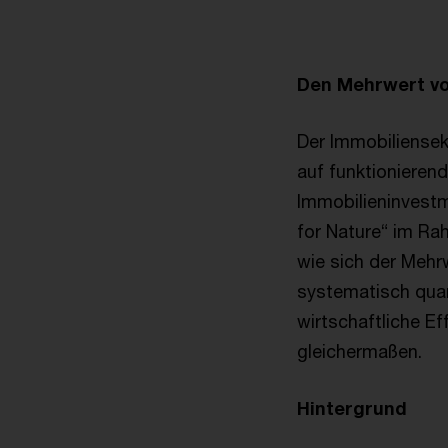
Den Mehrwert vo
Der Immobiliensekt
auf funktioniere
Immobilieninvestm
for Nature“ im Ra
wie sich der Meh
systematisch quan
wirtschaftliche Ef
gleichermaßen.
Hintergrund