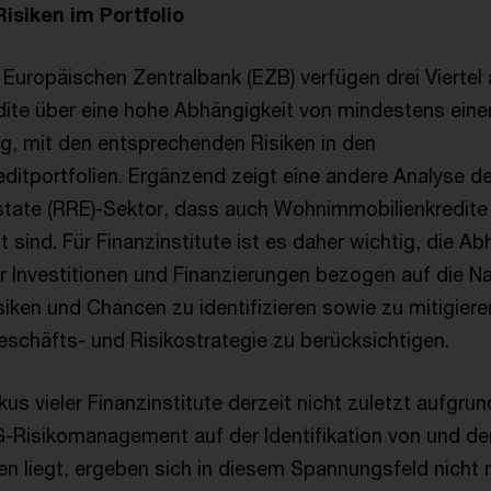
siken im Portfolio
Europäischen Zentralbank (EZB) verfügen drei Viertel a
te über eine hohe Abhängigkeit von mindestens eine
, mit den entsprechenden Risiken in den
editportfolien. Ergänzend zeigt eine andere Analyse 
state (RRE)-Sektor, dass auch Wohnimmobilienkredit
 sind. Für Finanzinstitute ist es daher wichtig, die A
r Investitionen und Finanzierungen bezogen auf die Na
iken und Chancen zu identifizieren sowie zu mitigiere
Geschäfts- und Risikostrategie zu berücksichtigen.
s vieler Finanzinstitute derzeit nicht zuletzt aufgru
SG-Risikomanagement auf der Identifikation von und 
ken liegt, ergeben sich in diesem Spannungsfeld nicht n