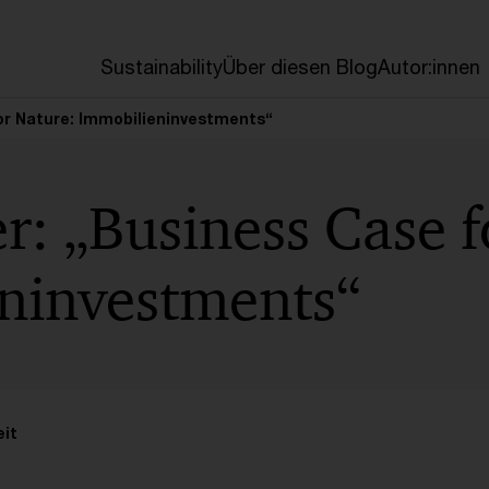
en
Sustainability
Über diesen Blog
Autor:innen
or Nature: Immobilieninvestments“
: „Business Case f
ninvestments“
it