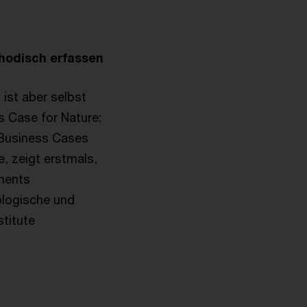
hodisch erfassen
 ist aber selbst
 Case for Nature:
„Business Cases
, zeigt erstmals,
ments
ologische und
stitute