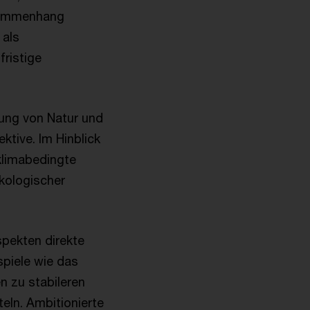
usammenhang
 als
fristige
gung von Natur und
tive. Im Hinblick
klimabedingte
ökologischer
pekten direkte
spiele wie das
n zu stabileren
eln. Ambitionierte