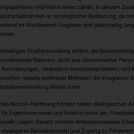
atingagenturen und Mieter:innen zählen. In diesem Z
sitätsmaßnahmen an strategischer Bedeutung, da sie
erkmal im Wettbewerb fungieren und gleichzeitig lang
können.
hhaltigen Stadtentwicklung erfährt die Berücksichti
e zunehmende Relevanz, auch aus ökonomischer Perspek
e Anforderungen, veränderte Investorenpräferenz und 
tersuchen, welche konkreten Mehrwert die Integration 
mobilienentwicklung leisten kann.
sten-Nutzen-Rechnung bezieht neben ökologischen As
e für Eigentümer:innen und Investor:innen ein. Praxisbei
projekt zeigen: Bereits mittlere Ambitionsniveaus führe
 niedrigeren Betriebskosten und Zugang zu Fördermitt