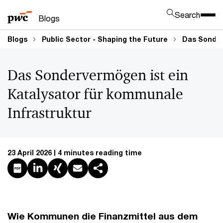
Enter search query
Search
Close sea
Blogs
Blogs
Public Sector - Shaping the Future
Das Sonder
Das Sondervermögen ist ein
Katalysator für kommunale
Infrastruktur
23 April 2026
4 minutes reading time
Create PDF
Share on LinkedIn
Share on Xing
Share via email
Copy link
Wie Kommunen die Finanzmittel aus dem