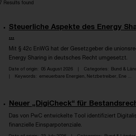
7 Results found
Steuerliche Aspekte des Energy Sh
...
Mit § 42c EnWG hat der Gesetzgeber die unionsr
Energy Sharing in deutsches Recht umgesetzt.
Date of origin
05 August 2026
Categories
Bund & Länd
Keywords
erneuerbare Energien, Netzbetreiber, Ene ...
Neuer „DigiCheck“ für Bestandsrec
Das von PwC entwickelte Tool identifiziert Digita
finanzielle Einsparpotenziale.
Date of origin
23 July 2026
Categories
Bund & Länder,