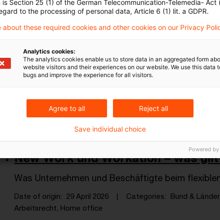
n is Section 25 (1) of the German Telecommunication-Telemedia- Act
Digitalisierung, IT-Systeme
egard to the processing of personal data, Article 6 (1) lit. a GDPR.
 about these required cookies and other cookies on our Privacy Poli
Die Registermodernisierung wird ab 2
Analytics cookies:
The analytics cookies enable us to store data in an aggregated form abo
website visitors and their experiences on our website. We use this data to
Michael Pfleger, Gesamtleitung NOOTS bei der Föd
bugs and improve the experience for all visitors.
Registermodernisierung
Date of origin
16 June 2026
Categories
Bund & Länder
Agree to all
Reject all
Digitalisierung, IT-Systeme
Save individual choice
Powered by
New Work und Workation – was gilt 
Was Unternehmen und Beschäftigte beim flexible
Date of origin
29 April 2026
Categories
Bund & Länder,
Arbeitsrecht, Home office