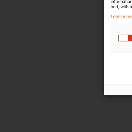
informatio
and, with r
Learn more