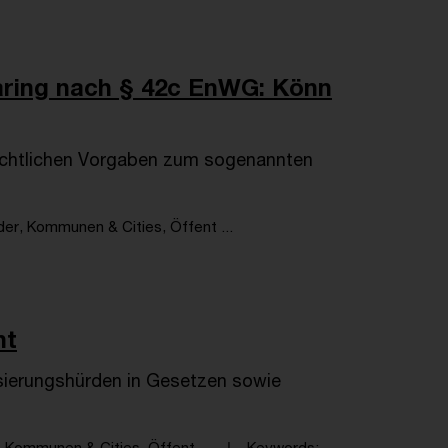
aring nach § 42c EnWG: Könn
echtlichen Vorgaben zum sogenannten
er, Kommunen & Cities, Öffent ...
ht
lisierungshürden in Gesetzen sowie
 Kommunen & Cities, Öffent ...
Keywords