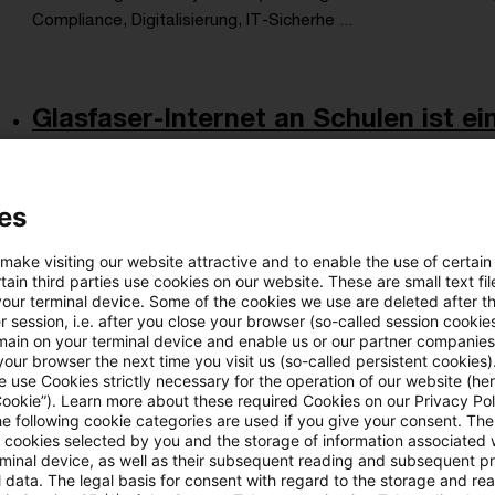
Compliance, Digitalisierung, IT-Sicherhe ...
Glasfaser-Internet an Schulen ist e
Berlins Staatssekretär für Schulbau, Schuldigitali
Torsten Kühne, über die Versorgung von rund 700 B
es
Date of origin
24 June 2026
Categories
Bund & Länder
 make visiting our website attractive and to enable the use of certain
Digitalisierung, Informationstechnologie ...
ain third parties use cookies on our website. These are small text fil
your terminal device. Some of the cookies we use are deleted after t
 session, i.e. after you close your browser (so-called session cookie
main on your terminal device and enable us or our partner companies
Zuverlässige Daten für eine leistun
our browser the next time you visit us (so-called persistent cookies)
 use Cookies strictly necessary for the operation of our website (her
Cookie”). Learn more about these required Cookies on our Privacy Poli
Damit die Registermodernisierung ihre volle Wirku
he following cookie categories are used if you give your consent. Th
stimmen
ll cookies selected by you and the storage of information associated
rminal device, as well as their subsequent reading and subsequent p
 data. The legal basis for consent with regard to the storage and re
Date of origin
19 June 2026
Categories
Bund & Länder