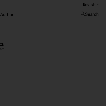
English
Search
g
Author
Close search
e