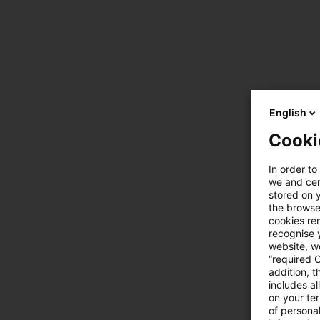
English
Cooki
In order to
we and cert
stored on 
the browser
cookies re
recognise y
website, we
“required 
addition, t
includes a
on your te
of personal