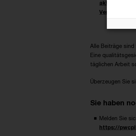
aktuarieller
Versicherun
Alle Beiträge sind
Eine qualitätsgesi
täglichen Arbeit 
Überzeugen Sie si
Sie haben n
Melden Sie si
https://pwcp