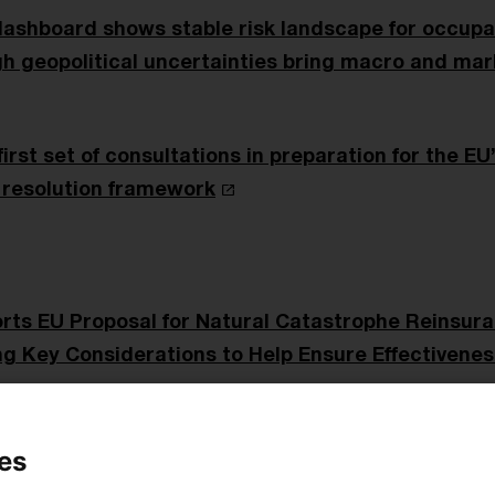
dashboard shows stable risk landscape for occupa
h geopolitical uncertainties bring macro and mark
irst set of consultations in preparation for the EU
 resolution framework
ts EU Proposal for Natural Catastrophe Reinsu
ng Key Considerations to Help Ensure Effectivenes
es
Review 2024