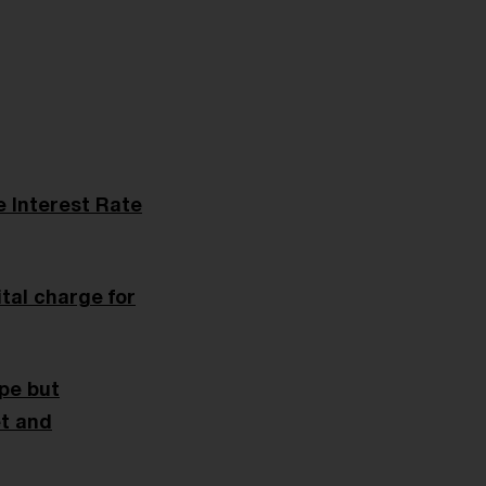
e Interest Rate
tal charge for
pe but
et and