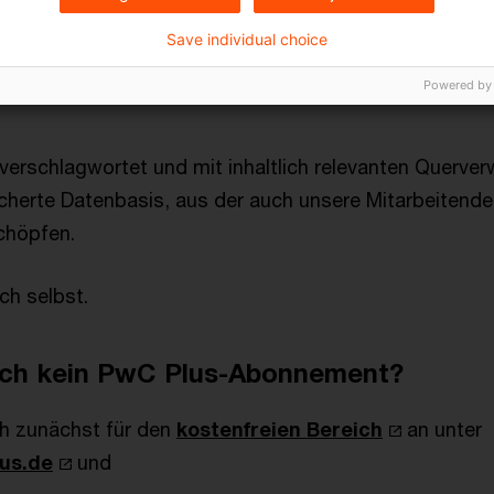
 Blick auf Klimawandel, Risikomanagement und
Save individual choice
gsschutz
Powered by
 verschlagwortet und mit inhaltlich relevanten Querve
cherte Datenbasis, aus der auch unsere Mitarbeitenden
schöpfen.
ch selbst.
och kein PwC Plus-Abonnement?
ch zunächst für den
kostenfreien Bereich
an unter
lus.de
und