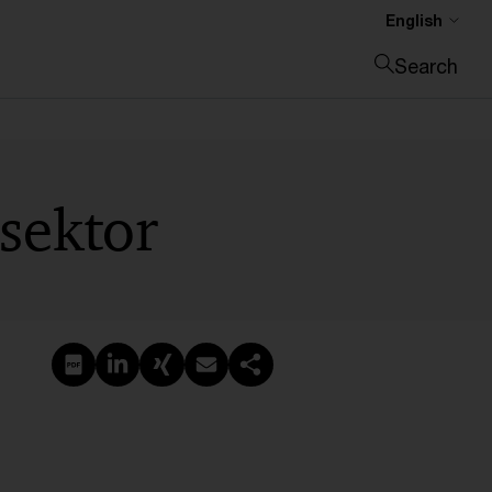
English
Search
Close search
sektor
Create PDF
Share on LinkedIn
Share on Xing
Share via email
Copy link