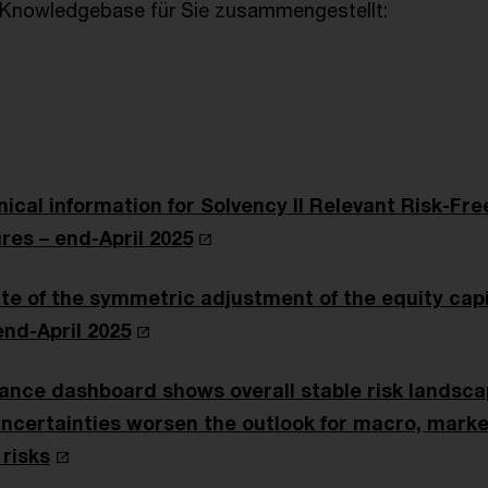
 Knowledgebase für Sie zusammengestellt:
ical information for Solvency II Relevant Risk-Fre
res – end-April 2025
e of the symmetric adjustment of the equity capi
end-April 2025
rance dashboard shows overall stable risk landsca
uncertainties worsen the outlook for macro, mark
 risks