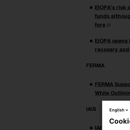
EIOPA’s risk 
funds althoug
fore
EIOPA opens f
recovery and
FERMA
FERMA Suppor
While Outlini
IAIS
English
Cooki
IAIS Year in 