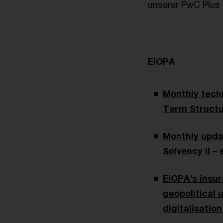
unserer PwC Plus
EIOPA
Monthly techn
Term Structu
Monthly updat
Solvency II – 
EIOPA's insu
geopolitical 
digitalisation