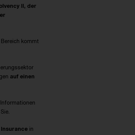
lvency II, der
er
em Bereich kommt
cherungssektor
ngen
auf einen
 Informationen
 Sie.
Insurance
in