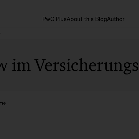
PwC Plus
About this Blog
Author
r
w im Versicherungs
ime