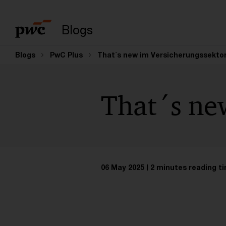
Enter search query
Blogs
Blogs
PwC Plus
That´s new im Versicherungssekto
That´s ne
06 May 2025
2 minutes reading t