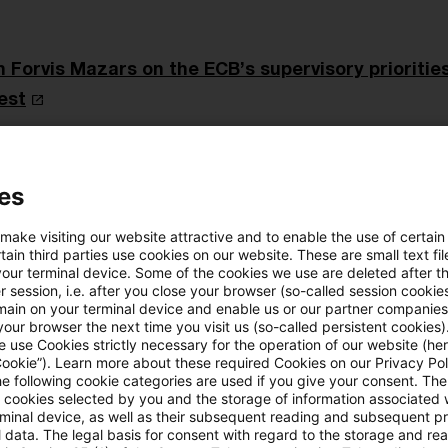
h Forvis Mazars on the ECB’s supervisory prioritie
est
es
ilable
 make visiting our website attractive and to enable the use of certain
ain third parties use cookies on our website. These are small text fil
your terminal device. Some of the cookies we use are deleted after t
 session, i.e. after you close your browser (so-called session cookie
main on your terminal device and enable us or our partner companies
our browser the next time you visit us (so-called persistent cookies)
drängen auf Details zur DORA-Umsetzung
 use Cookies strictly necessary for the operation of our website (her
Cookie”). Learn more about these required Cookies on our Privacy Poli
he following cookie categories are used if you give your consent. Th
llung zur Umsetzung von DORA
ll cookies selected by you and the storage of information associated
rminal device, as well as their subsequent reading and subsequent p
 data. The legal basis for consent with regard to the storage and re