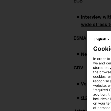
ECB
Interview wit
wide stress t
ESMA
English
Cooki
New Q&As ava
In order to
we and cert
GDV
stored on 
the browser
cookies re
recognise y
Versicherer 
website, we
“required 
addition, t
GDV-Hilfeste
includes a
on your te
of personal