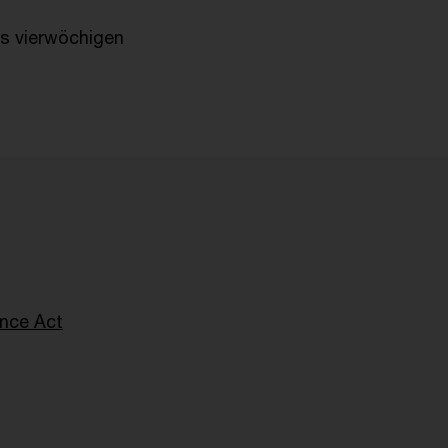
es vierwöchigen
ence Act