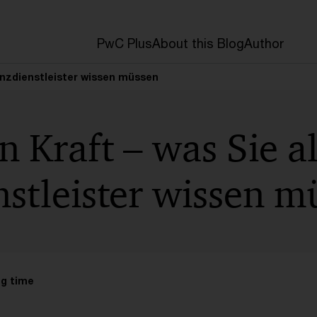
PwC Plus
About this Blog
Author
nanzdienstleister wissen müssen
n Kraft – was Sie a
stleister wissen m
ng time