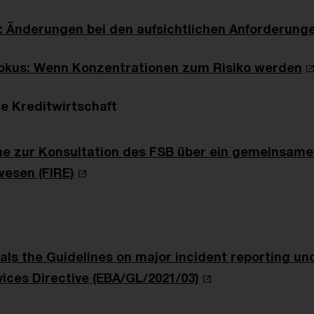
Änderungen bei den aufsichtlichen Anforderunge
fokus: Wenn Konzentrationen zum Risiko werden
he Kreditwirtschaft
e zur Konsultation des FSB über ein gemeinsame
wesen (FIRE)
ls the Guidelines on major incident reporting un
ices Directive (EBA/GL/2021/03)