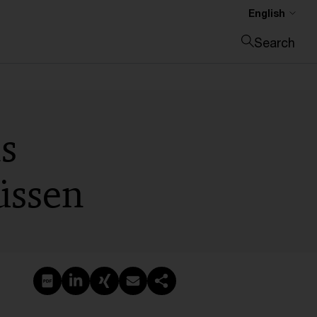
English
Search
Close search
ls
üssen
Create PDF
Share on LinkedIn
Share on Xing
Share via email
Copy link