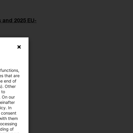
s and 2025 EU-
 functions,
es that are
he end of
s). Other
 to
. On our
einafter
cy. In
e consent
 with them
rocessing
ading of