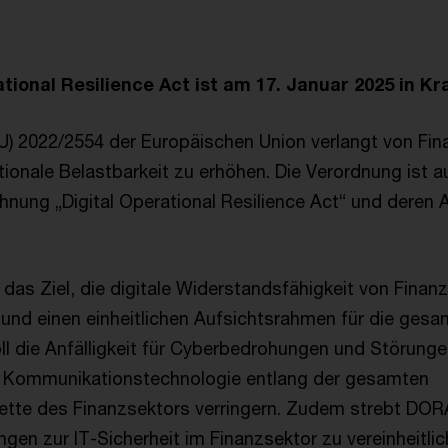
tional Resilience Act ist am 17. Januar 2025 in Kr
U) 2022/2554 der Europäischen Union verlangt von Fi
ationale Belastbarkeit zu erhöhen. Die Verordnung ist a
hnung „Digital Operational Resilience Act“ und dere
 das Ziel, die digitale Widerstandsfähigkeit von Fina
 und einen einheitlichen Aufsichtsrahmen für die ges
oll die Anfälligkeit für Cyberbedrohungen und Störunge
d Kommunikationstechnologie entlang der gesamten
tte des Finanzsektors verringern. Zudem strebt DORA
ngen zur IT-Sicherheit im Finanzsektor zu vereinheitli