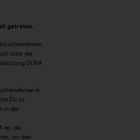
aft getreten.
nanzunternehmen,
uch unter der
n Abkürzung DORA
nzunternehmen in
amte EU zu
n in der
 an, die
chen, um den