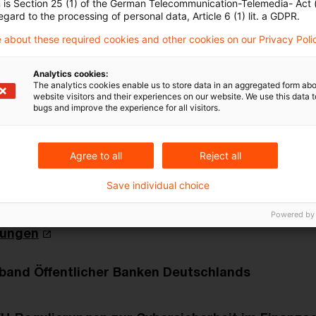
e
n is Section 25 (1) of the German Telecommunication-Telemedia- Act
egard to the processing of personal data, Article 6 (1) lit. a GDPR.
 about these required cookies and other cookies on our Privacy Poli
study on feasibility of further centralisation of ma
ting by financial entities (JC 2024 108)
Analytics cookies:
The analytics cookies enable us to store data in an aggregated form abo
website visitors and their experiences on our website. We use this data to
nd
bugs and improve the experience for all visitors.
log: BaFin hebt die KAIT zum 17. Januar 2025 auf
Agree to all
Reject all
Save individual choice
s Blog: Regulierung von KI im Finanzsektor: Beri
len Zahlungsausgleich thematisiert aktuelle Entw
Powered by
rungen
band Öffentlicher Banken Deutschlands