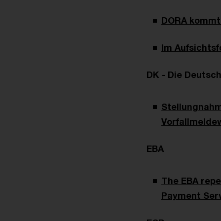
DORA kommt: 
Im Aufsichts
DK - Die Deutsc
Stellungnahm
Vorfallmelde
EBA
The EBA repea
Payment Serv