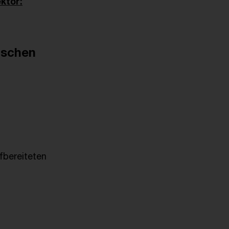
ktor:
ischen
fbereiteten