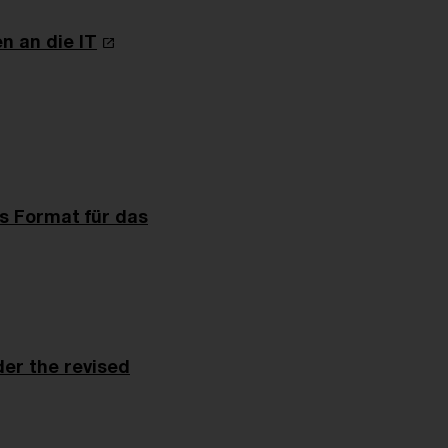
n an die IT
s Format für das
der the revised