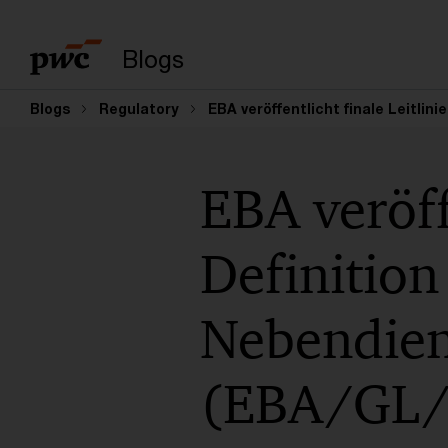
Enter search query
Blogs
Blogs
Regulatory
EBA veröffentlicht finale Leitli
EBA veröff
Definition
Nebendien
(EBA/GL/2