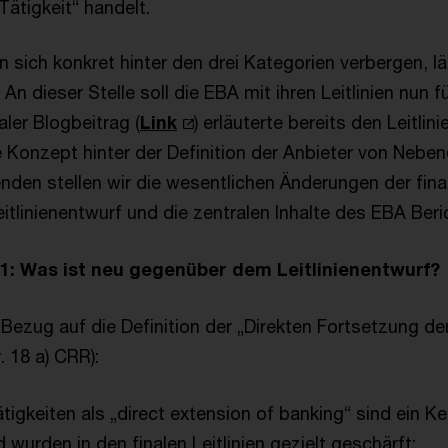
Tätigkeit“ handelt.
n sich konkret hinter den drei Kategorien verbergen, l
An dieser Stelle soll die EBA mit ihren Leitlinien nun f
aler Blogbeitrag (
Link
) erläuterte bereits den Leitli
 Konzept hinter der Definition der Anbieter von Neben
enden stellen wir die wesentlichen Änderungen der final
tlinienentwurf und die zentralen Inhalte des EBA Beric
1: Was ist neu gegenüber dem Leitlinienentwurf?
Bezug auf die Definition der „Direkten Fortsetzung de
r. 18 a) CRR):
Tätigkeiten als „direct extension of banking“ sind ein K
 wurden in den finalen Leitlinien gezielt geschärft: