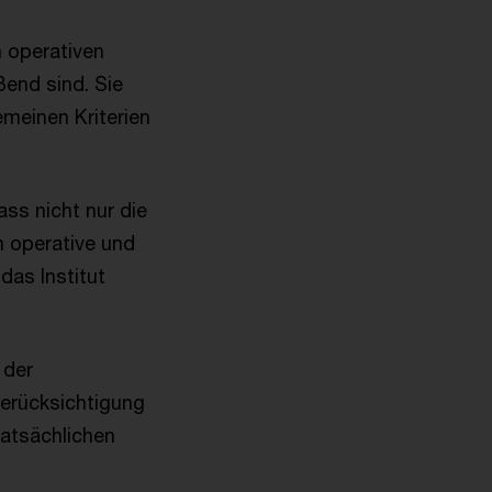
m operativen
ßend sind. Sie
emeinen Kriterien
ss nicht nur die
h operative und
das Institut
 der
Berücksichtigung
tatsächlichen