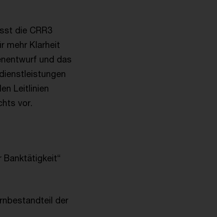
ässt die CRR3
ür mehr Klarheit
nienentwurf und das
dienstleistungen
en Leitlinien
hts vor.
r Banktätigkeit“
ernbestandteil der