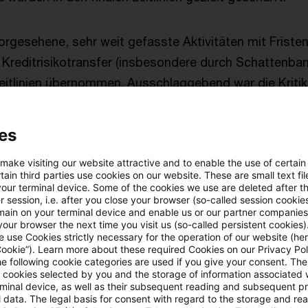
orgesehene, sehr weit gefasste Aktivitäten mit Friste
Kreditrisikotransfer (insbesondere durch Schattenba
 Leitlinien übernommen. Ausschlaggebend war die Kritik
n zu unbestimmt und zu weitreichend seien.
es
ebs- und Plattformmodelle im Kreditgeschäft (z.B. dig
tze) werden nun ausdrücklich als direkte Fortsetzung 
 make visiting our website attractive and to enable the use of certain
ain third parties use cookies on our website. These are small text fil
 nicht mehr lediglich unter einer generischen Kategorie 
your terminal device. Some of the cookies we use are deleted after t
 session, i.e. after you close your browser (so-called session cookie
ed to lending“ subsumiert.
main on your terminal device and enable us or our partner companies
our browser the next time you visit us (so-called persistent cookies)
 use Cookies strictly necessary for the operation of our website (her
 klargestellt, dass die aufgezählten Tätigkeiten nur d
Cookie”). Learn more about these required Cookies on our Privacy Poli
anking“ gelten, wenn sie im Wesentlichen für oder im 
he following cookie categories are used if you give your consent. Th
ll cookies selected by you and the storage of information associated
r Finanzinstituten erbracht werden.
rminal device, as well as their subsequent reading and subsequent p
 data. The legal basis for consent with regard to the storage and re