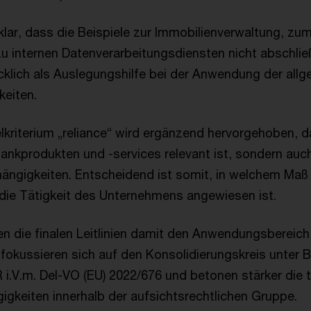
 klar, dass die Beispiele zur Immobilienverwaltung, zu
u internen Datenverarbeitungsdiensten nicht abschlie
klich als Auslegungshilfe bei der Anwendung der allg
keiten.
kriterium „reliance“ wird ergänzend hervorgehoben, da
ankprodukten und -services relevant ist, sondern auc
ängigkeiten. Entscheidend ist somit, in welchem Maß 
 die Tätigkeit des Unternehmens angewiesen ist.
n die finalen Leitlinien damit den Anwendungsbereich
 fokussieren sich auf den Konsolidierungskreis unter 
 i.V.m. Del-VO (EU) 2022/676 und betonen stärker die 
igkeiten innerhalb der aufsichtsrechtlichen Gruppe.