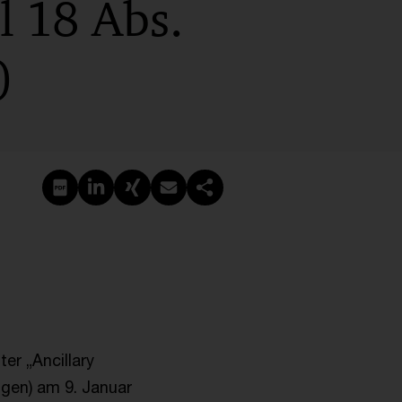
l 18 Abs.
)
Create PDF
Share on LinkedIn
Share on Xing
Share via email
Copy link
ter „Ancillary
ngen) am 9. Januar