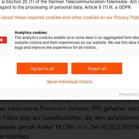
n is Section 25 (1) of the German Telecommunication-Telemedia- Act
eich für „direct extension of banking“ ist damit präz
egard to the processing of personal data, Article 6 (1) lit. a GDPR.
 rücken innovative, digitale Geschäftsmodelle in der K
 about these required cookies and other cookies on our Privacy Poli
sichtsrechtlichen Fokus.
Analytics cookies:
The analytics cookies enable us to store data in an aggregated form abo
Bezug auf die Definition der „Nebentätigkeit zur Banktä
website visitors and their experiences on our website. We use this data to
bugs and improve the experience for all visitors.
R):
nienentwurf wurden neben den Schlüsselkriterien „supp
Agree to all
Reject all
spiele genannt, die als Nebentätigkeit zur Banktätigkeit
n Leitlinien konkretisieren diese Systematik:
Save individual choice
Powered by
esehene explizite Regelung für Unternehmen, die gem
nes Institutional Protection Scheme (IPS) gehalten we
r Fokus liegt auf Gesellschaften, die dem aufsichtsrec
skreis gemäß Artikel 18 CRR i.V.m. Del-VO (EU) 2022/
n könnten).