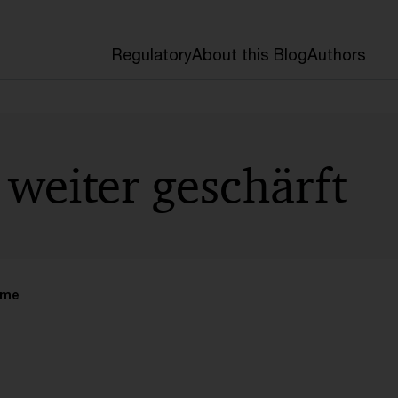
Regulatory
About this Blog
Authors
y weiter geschärft
ime