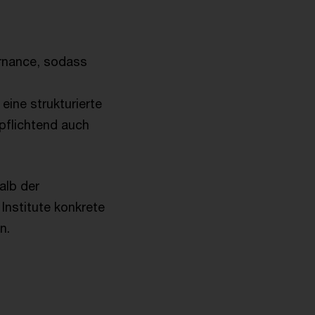
rnance, sodass
ine strukturierte
pflichtend auch
alb der
Institute konkrete
en.