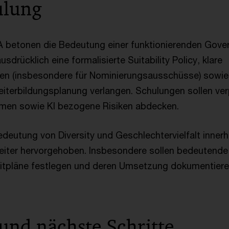
ulung
 betonen die Bedeutung einer funktionierenden Gove
ausdrücklich eine formalisierte Suitability Policy, klare
ten (insbesondere für Nominierungsausschüsse) sowie e
terbildungsplanung verlangen. Schulungen sollen ver
en sowie KI bezogene Risiken abdecken.
deutung von Diversity und Geschlechtervielfalt innerh
iter hervorgehoben. Insbesondere sollen bedeutende 
eitpläne festlegen und deren Umsetzung dokumentier
 und nächste Schritte