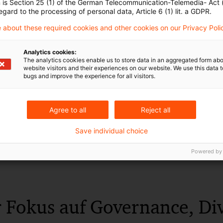
n is Section 25 (1) of the German Telecommunication-Telemedia- Act
ügbarkeit und Mandatsbegrenzung werden detaillierter
egard to the processing of personal data, Article 6 (1) lit. a GDPR.
 tatsächliche Belastung angepasst.
 about these required cookies and other cookies on our Privacy Poli
ntnisse und Erfahrung sollen insbesondere auch ESG R
Analytics cookies:
The analytics cookies enable us to store data in an aggregated form abo
n Einsatz von Künstlicher Intelligenz umfassen.
website visitors and their experiences on our website. We use this data to
bugs and improve the experience for all visitors.
verlässigkeit und Integrität werden um konkrete Hinw
ung von Geldwäsche und Terrorismusfinanzierungsrisi
Agree to all
Reject all
Save individual choice
ngen an die kollektive Eignung des Gesamtgremiums 
ert, unter anderem durch eine verpflichtende Kompete
Powered by
r Fokus auf Governance, Div