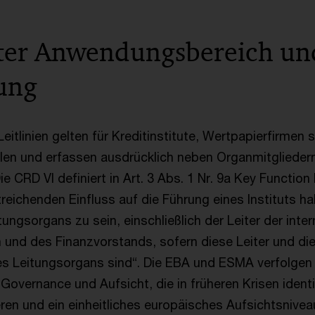
ter Anwendungsbereich und
ung
 Leitlinien gelten für Kreditinstitute, Wertpapierfirmen 
llen und erfassen ausdrücklich neben Organmitglieder
ie CRD VI definiert in Art. 3 Abs. 1 Nr. 9a Key Function 
reichenden Einfluss auf die Führung eines Instituts h
tungsorgans zu sein, einschließlich der Leiter der inte
n und des Finanzvorstands, sofern diese Leiter und di
des Leitungsorgans sind“. Die EBA und ESMA verfolgen 
overnance und Aufsicht, die in früheren Krisen identi
ren und ein einheitliches europäisches Aufsichtsniveau