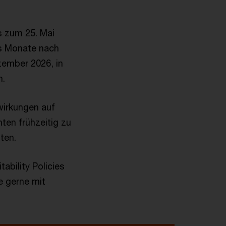
s zum 25. Mai
hs Monate nach
zember 2026, in
n.
wirkungen auf
ten frühzeitig zu
iten.
ability Policies
e gerne mit