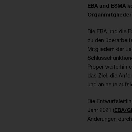
EBA und ESMA kon
Organmitglieder
Die EBA und die 
zu den überarbeite
Mitgliedern der L
Schlüsselfunktione
Proper weiterhin e
das Ziel, die Anfo
und an neue aufsi
Die Entwurfsleitl
Jahr 2021 (
EBA/GL
Änderungen durch 