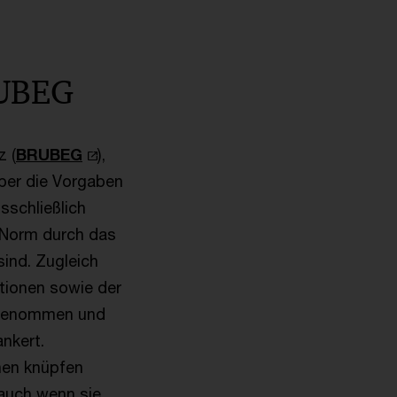
RUBEG
z (
BRUBEG
),
ber die Vorgaben
sschließlich
e Norm durch das
ind. Zugleich
ktionen sowie der
ufgenommen und
ankert.
nen knüpfen
 auch wenn sie