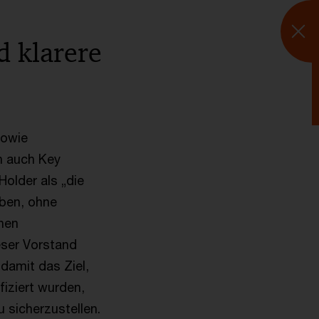
I
 klarere
sowie
n auch Key
Holder als „die
aben, ohne
rnen
eser Vorstand
damit das Ziel,
fiziert wurden,
 sicherzustellen.