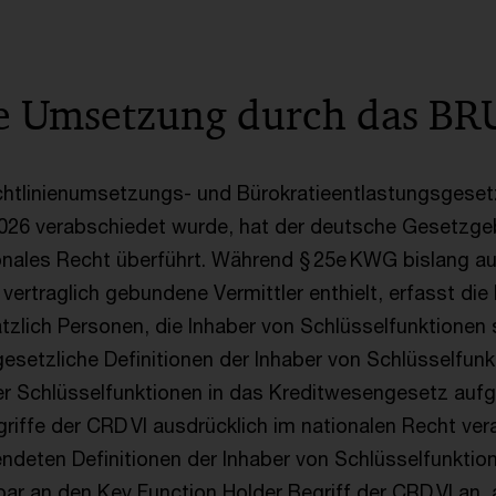
le Umsetzung durch das B
htlinienumsetzungs- und Bürokratieentlastungsgeset
2026 verabschiedet wurde, hat der deutsche Gesetzge
ionales Recht überführt. Während § 25e KWG bislang au
vertraglich gebundene Vermittler enthielt, erfasst di
lich Personen, die Inhaber von Schlüsselfunktionen s
esetzliche Definitionen der Inhaber von Schlüsselfun
er Schlüsselfunktionen in das Kreditwesengesetz a
riffe der CRD VI ausdrücklich im nationalen Recht ver
deten Definitionen der Inhaber von Schlüsselfunktio
lbar an den Key Function Holder Begriff der CRD VI an,