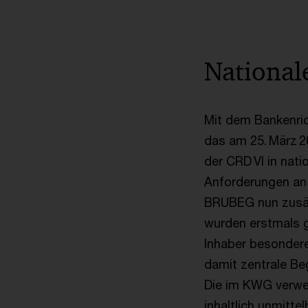
Nationa
Mit dem Bankenric
das am 25. März 
der CRD VI in nat
Anforderungen an 
BRUBEG nun zusätz
wurden erstmals g
Inhaber besonder
damit zentrale Beg
Die im KWG verwen
inhaltlich unmitte