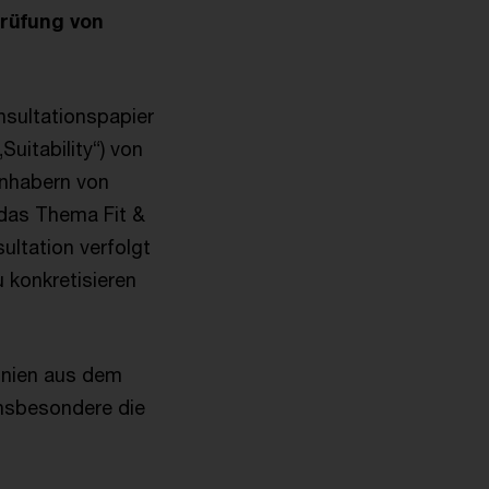
prüfung von
sultationspapier
Suitability“) von
Inhabern von
 das Thema Fit &
ultation verfolgt
u konkretisieren
linien aus dem
insbesondere die