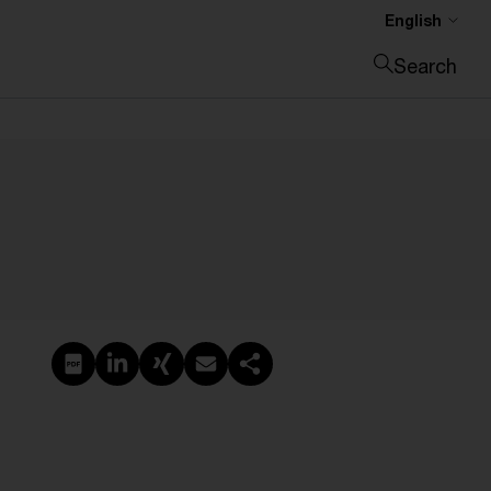
English
Search
Close search
Create PDF
Share on LinkedIn
Share on Xing
Share via email
Copy link