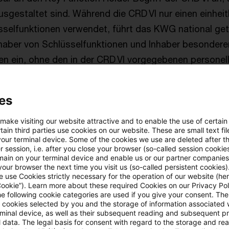
usgestaltet sind. Während die CRD VI nur einen einheit
sselfunktionen verwendet, führt das KWG national ge
Inhaber von Schlüsselfunktionen und Inhaber besondere
en ein, ohne den in der CRD VI vorgegebenen personel
 zu verändern. Als Inhaber besonderer Schlüsselfunk
er internen Kontrollfunktionen sowie der Leiter Finanze
es
gleich um Geschäftsleiter handelt.
 make visiting our website attractive and to enable the use of certain
ain third parties use cookies on our website. These are small text fil
your terminal device. Some of the cookies we use are deleted after t
 session, i.e. after you close your browser (so-called session cookie
main on your terminal device and enable us or our partner companies
sierung der Eignungskriter
our browser the next time you visit us (so-called persistent cookies)
 use Cookies strictly necessary for the operation of our website (her
Cookie”). Learn more about these required Cookies on our Privacy Poli
he following cookie categories are used if you give your consent. Th
n die Leitlinien insbesondere die bekannten Eignungskri
ll cookies selected by you and the storage of information associated
rminal device, as well as their subsequent reading and subsequent p
 data. The legal basis for consent with regard to the storage and re