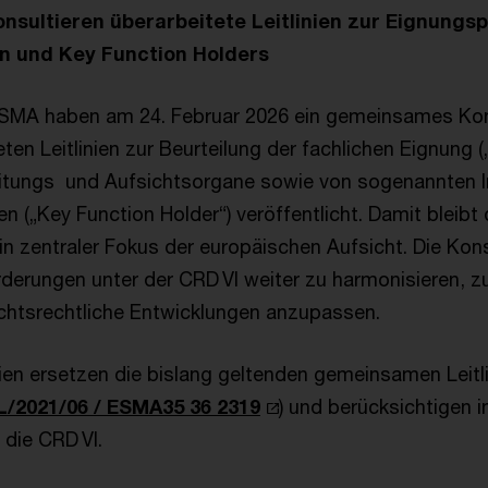
sultieren überarbeitete Leitlinien zur Eignungs
n und Key Function Holders
ESMA haben am 24. Februar 2026 ein gemeinsames Kon
ten Leitlinien zur Beurteilung der fachlichen Eignung („
eitungs und Aufsichtsorgane sowie von sogenannten 
n („Key Function Holder“) veröffentlicht. Damit bleibt
in zentraler Fokus der europäischen Aufsicht. Die Kons
rderungen unter der CRD VI weiter zu harmonisieren, z
chtsrechtliche Entwicklungen anzupassen.
inien ersetzen die bislang geltenden gemeinsamen Leit
/2021/06 / ESMA35 36 2319
) und berücksichtigen 
die CRD VI.