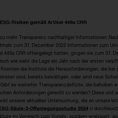
 ESG-Risiken gemäß Artikel 449a CRR
 zu mehr Transparenz nachhaltiger Informationen: N
erstmals zum 31. Dezember 2022 Informationen zum U
kel 449a CRR offengelegt hatten, gingen sie zum 31. 
Doch wie sieht die Lage ein Jahr nach der ersten verpf
Konnten die Institute die Herausforderungen, die bei 
treten sind, bereits bewältigen, oder sind neue Schwi
ibt es weiterhin Transparenzdefizite, die behoben 
schen Anforderungen gerecht zu werden? Diese und w
nkt unserer aktuellen Untersuchung, die an unsere let
ESG-Säule-3-Offenlegungsstudie 2024
durchleucht
stitute im Vergleich zum Vorjahr, sondern analysiert, 