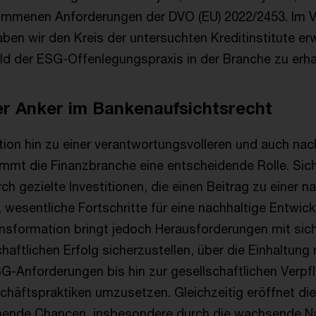
ommenen Anforderungen der DVO (EU) 2022/2453. Im Ve
ben wir den Kreis der untersuchten Kreditinstitute erw
d der ESG-Offenlegungspraxis in der Branche zu erh
er Anker im Bankenaufsichtsrecht
tion hin zu einer verantwortungsvolleren und auch nac
immt die Finanzbranche eine entscheidende Rolle. Sich
h gezielte Investitionen, die einen Beitrag zu einer n
, wesentliche Fortschritte für eine nachhaltige Entwick
nsformation bringt jedoch Herausforderungen mit sic
haftlichen Erfolg sicherzustellen, über die Einhaltung
SG-Anforderungen bis hin zur gesellschaftlichen Verpfl
chäftspraktiken umzusetzen. Gleichzeitig eröffnet di
chende Chancen, insbesondere durch die wachsende N