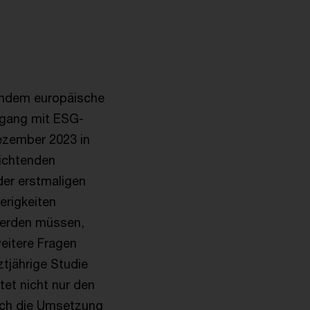
achdem europäische
mgang mit ESG-
Dezember 2023 in
lichtenden
der erstmaligen
erigkeiten
werden müssen,
eitere Fragen
ztjährige Studie
et nicht nur den
auch die Umsetzung