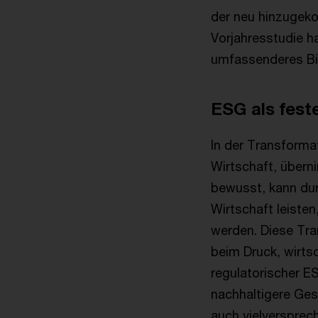
der neu hinzugek
Vorjahresstudie ha
umfassenderes Bil
ESG als fest
In der Transforma
Wirtschaft, übern
bewusst, kann durc
Wirtschaft leisten
werden. Diese Tra
beim Druck, wirtsc
regulatorischer E
nachhaltigere Ges
auch vielverspre