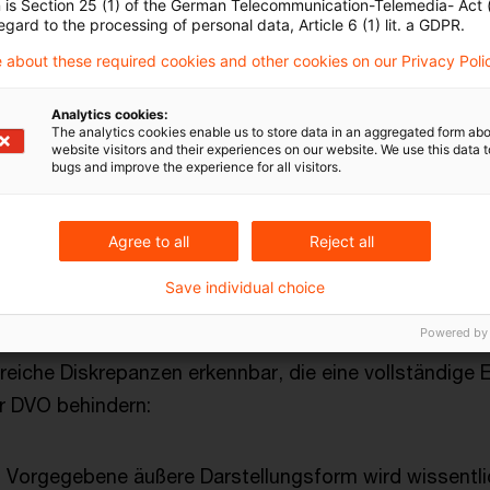
n is Section 25 (1) of the German Telecommunication-Telemedia- Act
leichbarkeit der ESG-Offenlegungen in der europäisch
egard to the processing of personal data, Article 6 (1) lit. a GDPR.
möglichen es, aktualisierte Empfehlungen und Best Pr
 about these required cookies and other cookies on our Privacy Poli
nstitute bei der Weiterentwicklung ihrer Offenlegungsb
Analytics cookies:
The analytics cookies enable us to store data in an aggregated form abo
website visitors and their experiences on our website. We use this data to
bugs and improve the experience for all visitors.
ortschritte, dennoch Tranzparenzdefizi
Agree to all
Reject all
legungsstudie zeigt deutlich: Die Institute bemühen si
Save individual choice
derungen gerecht zu werden. Im Vergleich zur Vorjahr
Powered by
Umfang und Tiefe der offengelegten Informationen z
eiche Diskrepanzen erkennbar, die eine vollständige E
r DVO behindern:
: Vorgegebene äußere Darstellungsform wird wissentli