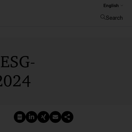
English
Search
Close search
 ESG-
 2024
Create PDF
Share on LinkedIn
Share on Xing
Share via email
Copy link