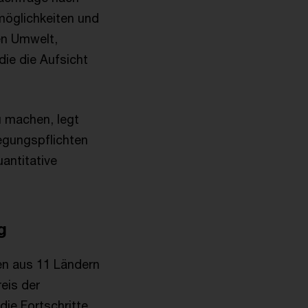
möglichkeiten und
en Umwelt,
ie die Aufsicht
u machen, legt
egungspflichten
uantitative
g
en aus 11 Ländern
eis der
 die Fortschritte