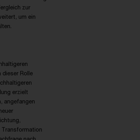
rgleich zur
eitert, um ein
alten.
hhaltigeren
 dieser Rolle
achhaltigeren
lung erzielt
h, angefangen
 neuer
ichtung,
e Transformation
achfrage nach