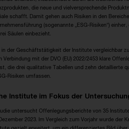
nzprodukten, die neue und vielversprechende Produkt
ale schafft. Damit gehen auch Risiken in den Bereich
rnehmensführung (sogenannte „ESG-Risiken“) einher, d
drei Säulen einbezieht.
in der Geschäftstätigkeit der Institute vergleichbar z
in Verbindung mit der DVO (EU) 2022/2453 klare Offenl
t, die drei qualitative Tabellen und zehn detaillierte q
SG-Risiken umfassen.
he Institute im Fokus der Untersuchun
tudie untersucht Offenlegungsberichte von 35 Institut
Dezember 2023. Im Vergleich zum Vorjahr wurde der Kr
tute gezielt erweitert, um ein differenziertes Bild über