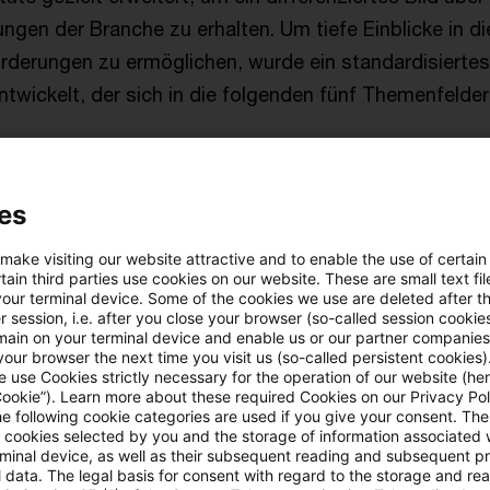
ngen der Branche zu erhalten. Um tiefe Einblicke in 
derungen zu ermöglichen, wurde ein standardisiertes
ntwickelt, der sich in die folgenden fünf Themenfelder
fenlegung,
es
der Berichte,
 make visiting our website attractive and to enable the use of certain
ain third parties use cookies on our website. These are small text fil
angewandten Methoden und Herangehensweisen,
your terminal device. Some of the cookies we use are deleted after t
 session, i.e. after you close your browser (so-called session cookie
main on your terminal device and enable us or our partner companies
er Einhaltung der regulatorischen Anforderung, sowie
our browser the next time you visit us (so-called persistent cookies)
 use Cookies strictly necessary for the operation of our website (her
Cookie”). Learn more about these required Cookies on our Privacy Poli
r genutzten Datenquellen bzw. der externen Datenanb
he following cookie categories are used if you give your consent. Th
ll cookies selected by you and the storage of information associated
rminal device, as well as their subsequent reading and subsequent p
n und erweiterten Analyse bietet die Studie wertvolle 
 data. The legal basis for consent with regard to the storage and re