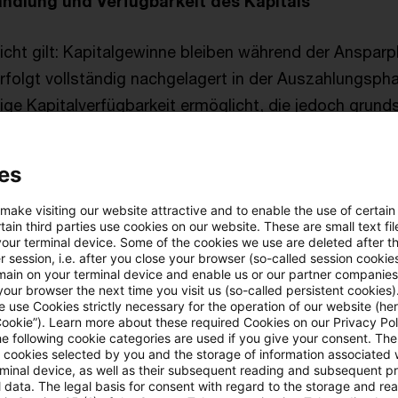
ndlung und Verfügbarkeit des Kapitals
icht gilt: Kapitalgewinne bleiben während der Ansparp
rfolgt vollständig nachgelagert in der Auszahlungspha
tige Kapitalverfügbarkeit ermöglicht, die jedoch grund
ist und zur Rückzahlung von Zulagen, Steuervorteilen
er Erträge führt. Eine wichtige Ausnahme bildet die 
es
ohneigentum, die prämienunschädlich ausgestaltet is
g der Ansprüche vorgesehen, entweder prämienunschä
 make visiting our website attractive and to enable the use of certain
ain third parties use cookies on our website. These are small text fil
nen Vorsorgevertrag der Erben oder alternativ prämien
your terminal device. Some of the cookies we use are deleted after t
 session, i.e. after you close your browser (so-called session cookie
terwechsel sind jederzeit möglich, ebenso ein Regim
main on your terminal device and enable us or our partner companies
chen Riester-Produkt in ein neues Altersvorsorgedepo
our browser the next time you visit us (so-called persistent cookies)
 use Cookies strictly necessary for the operation of our website (her
Cookie”). Learn more about these required Cookies on our Privacy Poli
he following cookie categories are used if you give your consent. Th
anzinstitute entlang der Wertschöpfungskette
ll cookies selected by you and the storage of information associated
rminal device, as well as their subsequent reading and subsequent p
 data. The legal basis for consent with regard to the storage and re
et Finanzinstituten neue strategische Handlungsspiel