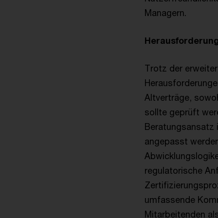
Managern.
Herausforderun
Trotz der erweite
Herausforderungen
Altverträge, sowo
sollte geprüft we
Beratungsansatz 
angepasst werden
Abwicklungslogik
regulatorische An
Zertifizierungspr
umfassende Kommu
Mitarbeitenden al