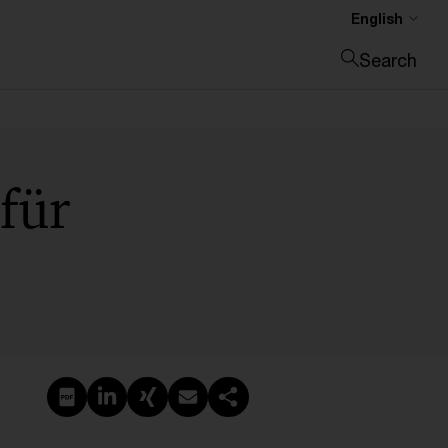
English
Search
Close search
für
Create PDF
Share on LinkedIn
Share on Xing
Share via email
Copy link