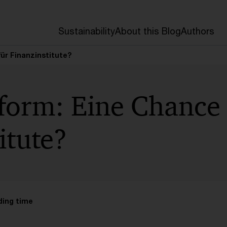
Sustainability
About this Blog
Authors
ür Finanzinstitute?
form: Eine Chance 
itute?
ding time