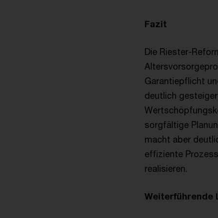
Fazit
Die Riester-Refor
Altersvorsorgepro
Garantiepflicht un
deutlich gesteige
Wertschöpfungsket
sorgfältige Planu
macht aber deutli
effiziente Prozes
realisieren.
Weiterführende 