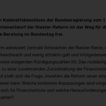
n Kabinettsbeschluss der Bundesregierung vom 
tenentwurf der Riester-Reform ist der Weg für d
e Beratung im Bundestag frei.
rm adressiert zentrale Schwächen der Riester-Rente, d
diteschwach und wenig attraktiv galt und infolgedesse
wie steigenden Kündigungszahlen litt. Das rückläufi
h zu einer zunehmenden Zurückhaltung der Finanzinstit
 stellt sich die Frage, inwiefern die Reform einen stru
eren kann: Welche konkreten Anpassungen sind vorg
sich für Finanzinstitute und welche Herausforderungen
warten?