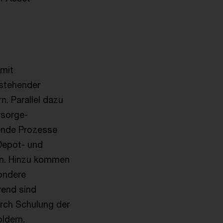
 mit
estehender
n. Parallel dazu
rsorge-
ende Prozesse
Depot- und
en. Hinzu kommen
ondere
rend sind
rch Schulung der
oldern.