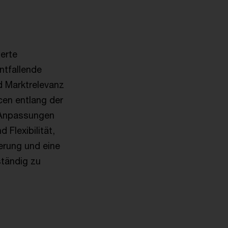
erte
ntfallende
nd Marktrelevanz
cen entlang der
e Anpassungen
Flexibilität,
erung und eine
ständig zu