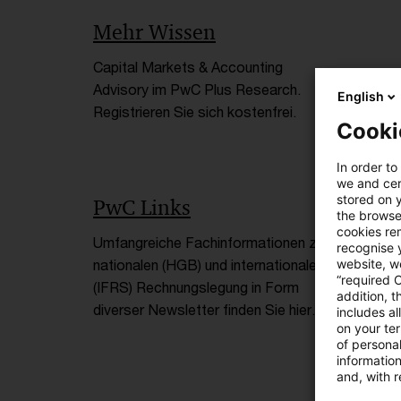
Mehr Wissen
Capital Markets & Accounting
Advisory im PwC Plus Research.
English
Registrieren Sie sich kostenfrei.
Cooki
In order to
we and cert
stored on 
PwC Links
the browser
cookies re
Umfangreiche Fachinformationen zur
recognise y
website, we
nationalen (HGB) und internationalen
“required 
(IFRS) Rechnungslegung in Form
addition, t
diverser Newsletter finden Sie hier.
includes a
on your te
of personal
informatio
and, with r