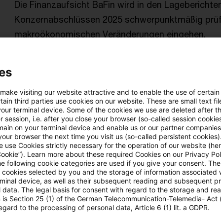
Die Finanzaufsicht BaFin wird in den Lageberichte
Konzernabschlüssen 2025 schwerpunktmäßig prüfe
makroökonomischen Veränderungen eingehen.
Originaldatum
03. Dezember 2025
Kategorien
Handels
Berichterstattung / Reporting, Enforceme ...
Autor:in
Dr
es
 make visiting our website attractive and to enable the use of certain
ain third parties use cookies on our website. These are small text fil
ESMA veröffentlicht die Enforcement
your terminal device. Some of the cookies we use are deleted after t
 session, i.e. after you close your browser (so-called session cookie
Gemeinsame europäische Prüfungsschwerpunkte fü
main on your terminal device and enable us or our partner companies
our browser the next time you visit us (so-called persistent cookies)
 use Cookies strictly necessary for the operation of our website (her
Originaldatum
15. Oktober 2025
Kategorien
IFRS
Cookie”). Learn more about these required Cookies on our Privacy Poli
Berichterstattung / Reporting, Enforceme ...
Autor:in
Dr
he following cookie categories are used if you give your consent. Th
ll cookies selected by you and the storage of information associated
rminal device, as well as their subsequent reading and subsequent p
 data. The legal basis for consent with regard to the storage and re
n is Section 25 (1) of the German Telecommunication-Telemedia- Act
ESMA veröffentlicht neue europäis
egard to the processing of personal data, Article 6 (1) lit. a GDPR.
...