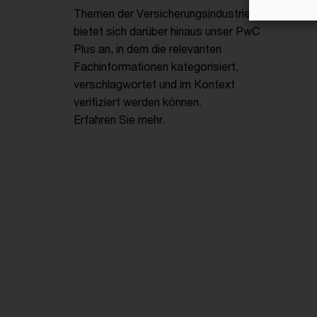
Themen der Versicherungsindustrie
bietet sich darüber hinaus unser PwC
Plus an, in dem die relevanten
Fachinformationen kategorisiert,
verschlagwortet und im Kontext
verifiziert werden können.
Erfahren Sie mehr.