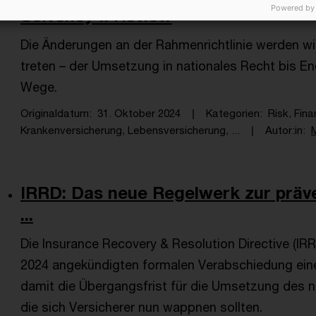
Powered by
Solvency II Review
Die Änderungen an der Rahmenrichtlinie werden wie
treten – der Umsetzung in nationales Recht bis E
Wege.
Originaldatum
31. Oktober 2024
Kategorien
Risk, Fin
Krankenversicherung, Lebensversicherung, ...
Autor:in
IRRD: Das neue Regelwerk zur präv
...
Die Insurance Recovery & Resolution Directive (IR
2024 angekündigten formalen Verabschiedung eine 
damit die Übergangsfrist für die Umsetzung des n
die sich Versicherer nun wappnen sollten.