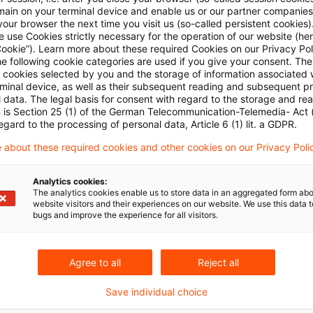
Internationale Vereinigung der Versicherungsaufs
main on your terminal device and enable us or our partner companies
our browser the next time you visit us (so-called persistent cookies)
Erkenntnisse zur Überwachung der wichtigsten akt
 use Cookies strictly necessary for the operation of our website (her
Versicherungssektor zusammen
Cookie”). Learn more about these required Cookies on our Privacy Poli
he following cookie categories are used if you give your consent. Th
Originaldatum
13. Dezember 2024
Kategorien
Actuaria
ll cookies selected by you and the storage of information associated
rminal device, as well as their subsequent reading and subsequent p
Schlagwörter
IFRS 9, Kapitalanlagen (Versicherungsunt ..
 data. The legal basis for consent with regard to the storage and re
n is Section 25 (1) of the German Telecommunication-Telemedia- Act
egard to the processing of personal data, Article 6 (1) lit. a GDPR.
 about these required cookies and other cookies on our Privacy Poli
EIOPA Annual Work Programme 2025:
...
Analytics cookies:
The analytics cookies enable us to store data in an aggregated form abo
Ein Ausblick auf 2025: Das Arbeitsprogramm der 
website visitors and their experiences on our website. We use this data to
bugs and improve the experience for all visitors.
ihre Prioritäten bei den anstehenden Herausforde
Originaldatum
12. Dezember 2024
Kategorien
Actuari
Agree to all
Reject all
Schlagwörter
Datenschutz, Krankenversicherung, Lebens 
Save individual choice