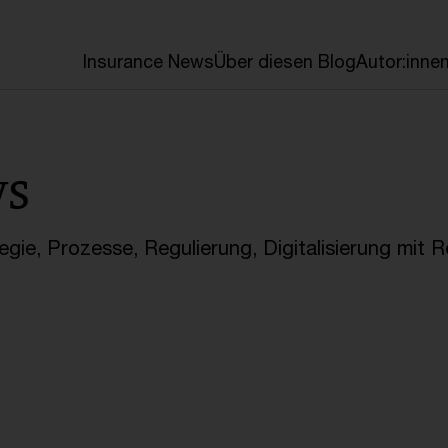
en
Insurance News
Über diesen Blog
Autor:inne
ws
gie, Prozesse, Regulierung, Digitalisierung mit 