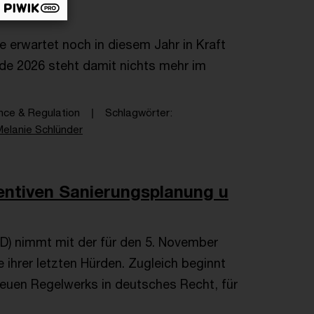
 erwartet noch in diesem Jahr in Kraft
nde 2026 steht damit nichts mehr im
ance & Regulation
Schlagwörter
Melanie Schlünder
entiven Sanierungsplanung u
RD) nimmt mit der für den 5. November
ihrer letzten Hürden. Zugleich beginnt
euen Regelwerks in deutsches Recht, für