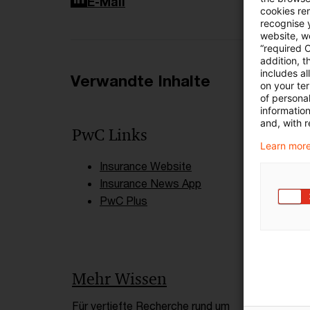
LinkedIn
E-Mail
cookies re
recognise y
website, we
“required 
addition, t
includes a
Verwandte Inhalte
on your te
of personal
informatio
and, with r
PwC Links
Learn more
Insurance Website
Insurance News App
PwC Plus
Mehr Wissen
Für vertiefte Recherche rund um