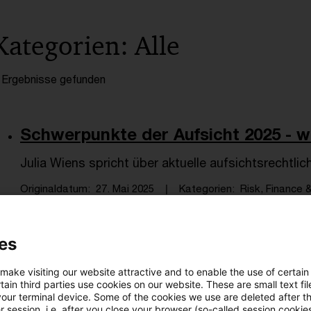
Kategorien: Alle
 Ergebnisse gefunden
Schwerpunkte der Aufsicht 2025 - wa
Julia Wiens spricht über aktuelle aufsichtsrechtl
Originaldatum
27. Mai 2025
Kategorien
Risk, Finance 
Krankenversicherung, Lebensversicherung, ...
Autor:in
es
Trends und Entwicklungen auf dem 
 make visiting our website attractive and to enable the use of certain
ain third parties use cookies on our website. These are small text fil
...
your terminal device. Some of the cookies we use are deleted after t
 session, i.e. after you close your browser (so-called session cookie