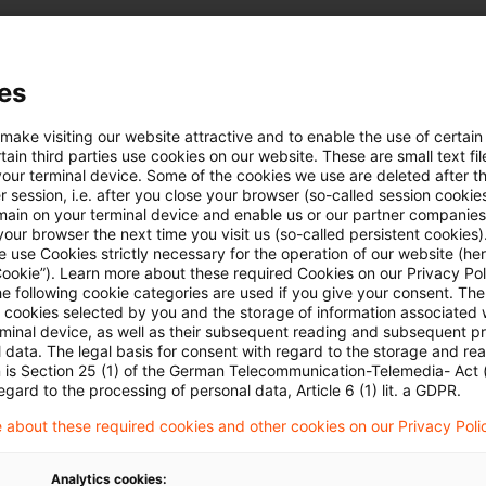
Kategorien: Alle
es
 Ergebnisse gefunden
 make visiting our website attractive and to enable the use of certain
ain third parties use cookies on our website. These are small text fil
your terminal device. Some of the cookies we use are deleted after t
 session, i.e. after you close your browser (so-called session cookie
Liquiditätsrisikomanagement im W
main on your terminal device and enable us or our partner companies
our browser the next time you visit us (so-called persistent cookies)
...
 use Cookies strictly necessary for the operation of our website (her
Cookie”). Learn more about these required Cookies on our Privacy Poli
Liquidität galt in der Versicherungsbranche lange
he following cookie categories are used if you give your consent. Th
ll cookies selected by you and the storage of information associated
als für Versicherer mit langfristigen Verpflichtung
rminal device, as well as their subsequent reading and subsequent p
Prämienströmen.
 data. The legal basis for consent with regard to the storage and re
n is Section 25 (1) of the German Telecommunication-Telemedia- Act
egard to the processing of personal data, Article 6 (1) lit. a GDPR.
Originaldatum
01. Juni 2026
Kategorien
Actuarial Serv
Kapitalanlagen (Versicherungsunternehmen ...
Autor:in
 about these required cookies and other cookies on our Privacy Poli
Analytics cookies: