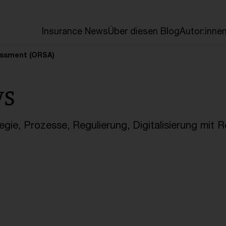
en
Insurance News
Über diesen Blog
Autor:inne
essment (ORSA)
ws
gie, Prozesse, Regulierung, Digitalisierung mit 