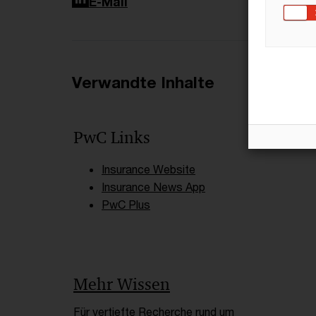
LinkedIn
E-Mail
Verwandte Inhalte
PwC Links
Insurance Website
Insurance News App
PwC Plus
Mehr Wissen
Für vertiefte Recherche rund um