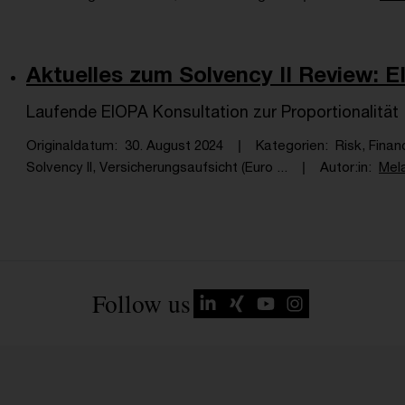
Aktuelles zum Solvency II Review: E
Laufende EIOPA Konsultation zur Proportionalität
Originaldatum
30. August 2024
Kategorien
Risk, Finan
Solvency II, Versicherungsaufsicht (Euro ...
Autor:in
Mel
Follow us