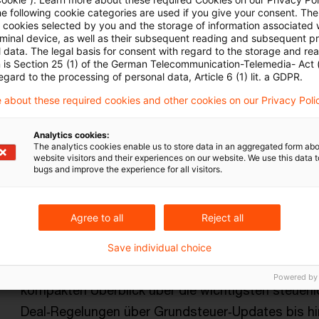
he following cookie categories are used if you give your consent. Th
ll cookies selected by you and the storage of information associated
Real Assets WebCast vom 25. Febru
rminal device, as well as their subsequent reading and subsequent p
 data. The legal basis for consent with regard to the storage and re
n is Section 25 (1) of the German Telecommunication-Telemedia- Act
Data Center im Fokus: Erfahren Sie in diesem Web
egard to the processing of personal data, Article 6 (1) lit. a GDPR.
Infrastruktur an Bedeutung gewinnen – und welche
 about these required cookies and other cookies on our Privacy Poli
Real‑Assets‑Branche ergeben. Unsere Expert:innen 
Abwärmenutzung, geopolitische Einbettung sowie
Analytics cookies:
The analytics cookies enable us to store data in an aggregated form abo
website visitors and their experiences on our website. We use this data to
Originaldatum
26. Februar 2026
Kategorien
Veranstal
bugs and improve the experience for all visitors.
Digitalisierung, Energieeffizienz, Immob ...
Autor:in
Tho
Agree to all
Reject all
Real Assets WebCast vom 28. Janua
Save individual choice
Starten Sie mit frischen Impulsen ins Jahr 2026: I
Powered by
kompakten Überblick über die wichtigsten steuerl
Deal‑Regelungen über Grundsteuer‑Updates bis h