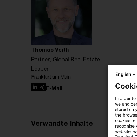
Thomas Veith
Partner, Global Real Estate
Leader
English
Frankfurt am Main
Cooki
LinkedIn
Xing
E-Mail
In order to
we and cert
stored on 
the browser
cookies re
Verwandte Inhalte
recognise y
website, we
“required 