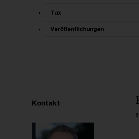
Tax
Veröffentlichungen
Empfohlene Artikel
Kontakt
8