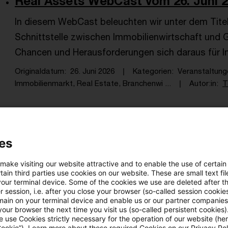
Real Assets WebCast vom 26. Juni 20
In diesem WebCast beleuchten wir unter dem Titel
Schnittstelle zwischen Immobilienwirtschaft und
Chancen und Herausforderungen sich daraus für I
Originaldatum
26. Juni 2026
Kategorien
Veranstaltung
Immobilienmarkt, Real Estate, Branchenwi ...
Autor:in
T
Real Assets WebCast vom 27. Mai 202
es
In diesem WebCast informieren wir, wie verteidi
Nachfrageimpulse setzen und welche Implikationen
 make visiting our website attractive and to enable the use of certain
ain third parties use cookies on our website. These are small text fil
Entscheider ergeben.
your terminal device. Some of the cookies we use are deleted after t
 session, i.e. after you close your browser (so-called session cookie
Originaldatum
28. Mai 2026
Kategorien
Veranstaltung
main on your terminal device and enable us or our partner companies
our browser the next time you visit us (so-called persistent cookies)
Immobilienmarkt, Real Estate, Weltwirtsc ...
Autor:in
Th
 use Cookies strictly necessary for the operation of our website (her
Cookie”). Learn more about these required Cookies on our Privacy Poli