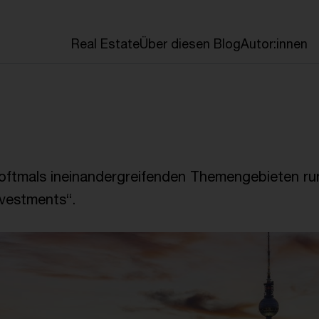
en
Real Estate
Über diesen Blog
Autor:innen
d oftmals ineinandergreifenden Themengebieten ru
nvestments“.