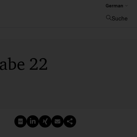
German
Suche
Suche schließen
gabe 22
PDF erstellen
Auf LinkedIn teilen
Auf Xing teilen
Per E-Mail teilen
Link kopieren