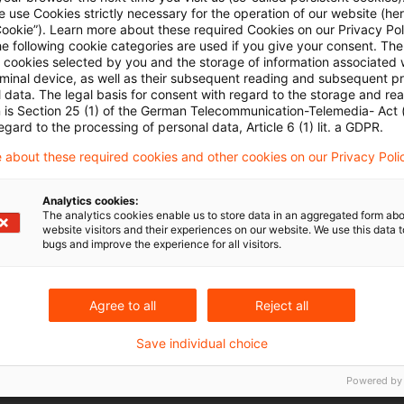
es auf Ausschüttungen an eine US-amerikanische s
 use Cookies strictly necessary for the operation of our website (her
Cookie”). Learn more about these required Cookies on our Privacy Poli
he following cookie categories are used if you give your consent. Th
ung für Verfahrensdauer während des Ruhens des V
ll cookies selected by you and the storage of information associated
rminal device, as well as their subsequent reading and subsequent p
 data. The legal basis for consent with regard to the storage and re
n is Section 25 (1) of the German Telecommunication-Telemedia- Act
ungen
egard to the processing of personal data, Article 6 (1) lit. a GDPR.
 about these required cookies and other cookies on our Privacy Poli
Analytics cookies:
uell_Ausgabe22_2026.pdf
The analytics cookies enable us to store data in an aggregated form abo
website visitors and their experiences on our website. We use this data to
bugs and improve the experience for all visitors.
Agree to all
Reject all
Save individual choice
Schlagwörter
Powered by