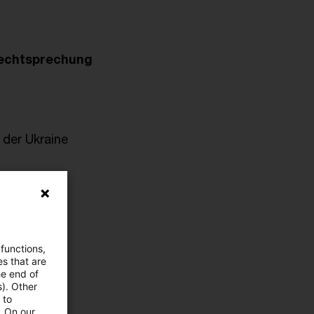
Rechtsprechung
 der Ukraine
recht
 functions,
es that are
he end of
s). Other
nie-
 to
. On our