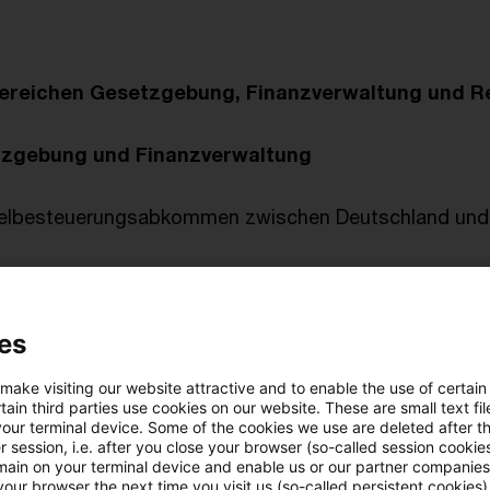
ereichen Gesetzgebung, Finanzverwaltung und 
tzgebung und Finanzverwaltung
elbesteuerungsabkommen zwischen Deutschland und
prechung
es
keit der Zinssatzregelung von 5,5 % im Bewertungs
 make visiting our website attractive and to enable the use of certain
g im Blog
ain third parties use cookies on our website. These are small text fil
your terminal device. Some of the cookies we use are deleted after t
 session, i.e. after you close your browser (so-called session cookie
 § 50d Abs. 1 Satz 11 EStG i.d.F. des Amtshilferichtli
main on your terminal device and enable us or our partner companies
our browser the next time you visit us (so-called persistent cookies)