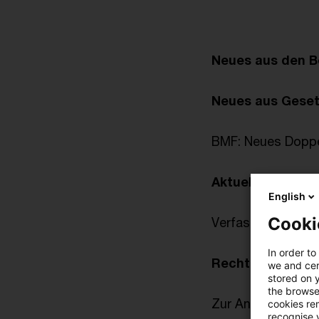
Neues aus den B
Neues aus Gese
BMF: Neues Dopp
Aktuelle Rechts
English
Cooki
Verfassungsmäßig
In order to
Rechtsprechun
we and cert
stored on 
the browser
Zur Anwendung von
cookies re
recognise y