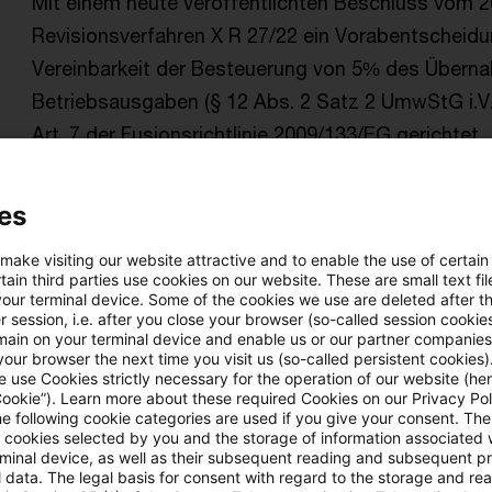
Mit einem heute veröffentlichten Beschluss vom 2
Revisionsverfahren X R 27/22 ein Vorabentscheid
Vereinbarkeit der Besteuerung von 5% des Übern
Betriebsausgaben (§ 12 Abs. 2 Satz 2 UmwStG i.V.
Art. 7 der Fusionsrichtlinie 2009/133/EG gerichtet.
Originaldatum
06. August 2026
Kategorien
BFH und F
Umwandlungssteuergesetz (UmwStG), EU-Rec ...
es
 make visiting our website attractive and to enable the use of certain
ain third parties use cookies on our website. These are small text fil
steuern + recht newsflash - 6. Augu
your terminal device. Some of the cookies we use are deleted after t
 session, i.e. after you close your browser (so-called session cookie
main on your terminal device and enable us or our partner companies
Vorlage des BFH an den EuGH zur Besteuerung ni
our browser the next time you visit us (so-called persistent cookies)
einer grenzüberschreitenden Verschmelzung
 use Cookies strictly necessary for the operation of our website (her
Cookie”). Learn more about these required Cookies on our Privacy Poli
Originaldatum
06. August 2026
Kategorien
BFH und FG
he following cookie categories are used if you give your consent. Th
ll cookies selected by you and the storage of information associated
Schlagwörter
Umwandlungssteuergesetz (UmwStG), EU-R
rminal device, as well as their subsequent reading and subsequent p
 data. The legal basis for consent with regard to the storage and re