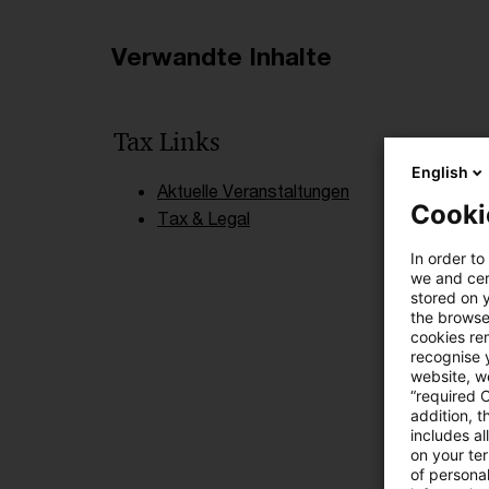
Verwandte Inhalte
Tax Links
English
Aktuelle Veranstaltungen
Cooki
Tax & Legal
In order to
we and cert
stored on 
the browser
cookies re
recognise y
website, we
“required 
addition, t
includes a
on your te
of personal