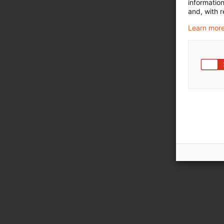
informatio
and, with r
Learn more