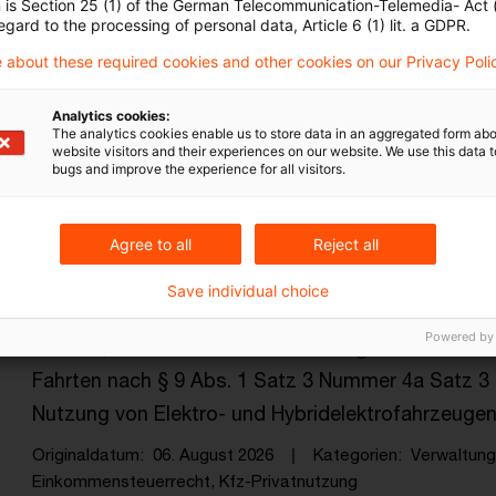
n is Section 25 (1) of the German Telecommunication-Telemedia- Act
egard to the processing of personal data, Article 6 (1) lit. a GDPR.
steuern + recht aktuell, Ausgabe 31
 about these required cookies and other cookies on our Privacy Poli
Neues aus den Bereichen Gesetzgebung, Finanzv
Analytics cookies:
The analytics cookies enable us to store data in an aggregated form abo
Originaldatum
06. August 2026
Kategorien
steuern+re
website visitors and their experiences on our website. We use this data to
bugs and improve the experience for all visitors.
BMF: Nutzung eines betrieblichen Kra
Agree to all
Reject all
Das Bundesministerium der Finanzen (BMF) hat am 
Save individual choice
ertragsteuerlichen Beurteilung der Nutzung eines b
Powered by
Fahrten, Fahrten zwischen Wohnung und Betriebsst
Fahrten nach § 9 Abs. 1 Satz 3 Nummer 4a Satz 3 
Nutzung von Elektro- und Hybridelektrofahrzeuge
Originaldatum
06. August 2026
Kategorien
Verwaltun
Einkommensteuerrecht, Kfz-Privatnutzung