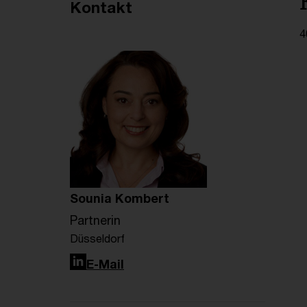
Empfohlene Artikel
Kontakt
4
Sounia Kombert
Partnerin
Düsseldorf
LinkedIn
E-Mail