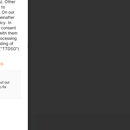
s). Other
 to
. On our
einafter
cy. In
e consent
 with them
srecht
rocessing
ading of
chen Einkünfte
 ("TTDSG")
cy.
ut our
 fix