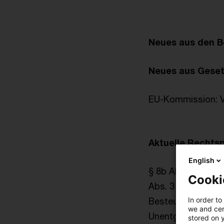
Neues aus den B
Neues aus Gese
EU-Kommission: V
Aktuelle Rechts
English
§ 8b Abs. 3 Satz 
Cooki
Abs. 3 Satz 5 KSt
In order to
Besteuerung von 
we and cert
Unentgeltliche Ra
stored on 