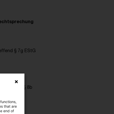
Rechtsprechung
effend § 7g EStG
 Sinne von § 8b
 functions,
31.12.2014)
es that are
te aus
he end of