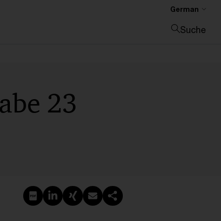
German
Suche
Suche schließen
gabe 23
PDF erstellen
Auf LinkedIn teilen
Auf Xing teilen
Per E-Mail teilen
Link kopieren