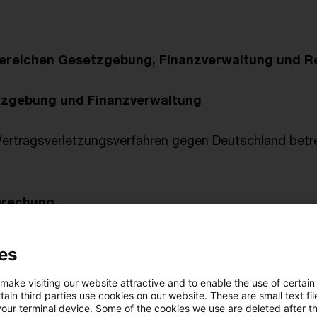
ereichen Gesetzgebung, Finanzverwaltung und 
tzgebung und Finanzverwaltung
ertragsverletzungsverfahren gegen Deutschland betr
prechung
4 KStG erfasst keine Zinsforderungen - Nahestehen im
es
G bei Beteiligung natürlicher Personen
 make visiting our website attractive and to enable the use of certain
Umsätzen über einen Appstore (Rechtslage bis zum 
ain third parties use cookies on our website. These are small text fil
tenzahlungsvereinbarung: Grundsätzlich keine Einkünf
your terminal device. Some of the cookies we use are deleted after t