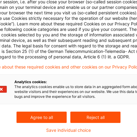
 session, i.e. after you close your browser (so-called session cookie
n
main on your terminal device and enable us or our partner companies
our browser the next time you visit us (so-called persistent cookies)
 use Cookies strictly necessary for the operation of our website (her
g im Blog
Cookie”). Learn more about these required Cookies on our Privacy Poli
he following cookie categories are used if you give your consent. Th
ll cookies selected by you and the storage of information associated
keit der Zinssatzregelung von 5,5 % im Bewertung
rminal device, as well as their subsequent reading and subsequent p
 data. The legal basis for consent with regard to the storage and re
ballspielers als „Markenbotschafter“ keine gewerbli
n is Section 25 (1) of the German Telecommunication-Telemedia- Act
egard to the processing of personal data, Article 6 (1) lit. a GDPR.
ungen
 about these required cookies and other cookies on our Privacy Poli
Analytics cookies:
The analytics cookies enable us to store data in an aggregated form abo
website visitors and their experiences on our website. We use this data to
bugs and improve the experience for all visitors.
uell_Ausgabe23_2026.pdf
Agree to all
Reject all
Save individual choice