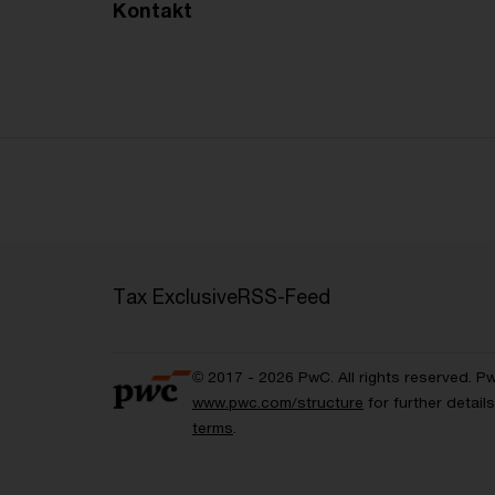
Kontakt
Tax Exclusive
RSS-Feed
© 2017 - 2026 PwC. All rights reserved. P
www.pwc.com/structure
for further detai
terms
.