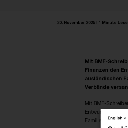
20. November 2025
1 Minute Lese
Mit BMF-Schreib
Finanzen den En
ausländischen F
Verbände versan
Mit BMF-Schreibe
Entwurf für eine
English
Familienstiftung