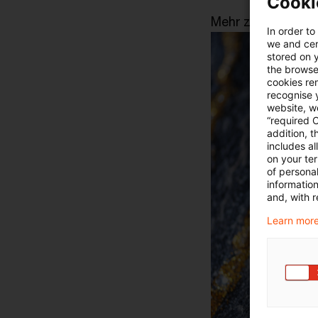
Cooki
Mehr zum Thema 
In order to
we and cert
stored on 
the browser
cookies re
recognise y
website, we
“required 
addition, t
includes a
on your te
of personal
informatio
and, with r
Learn more