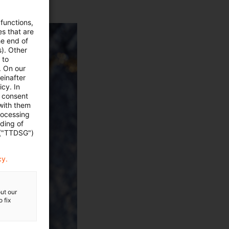
 functions,
es that are
he end of
s). Other
 to
. On our
einafter
cy. In
e consent
 with them
rocessing
ading of
 ("TTDSG")
cy.
ut our
 fix