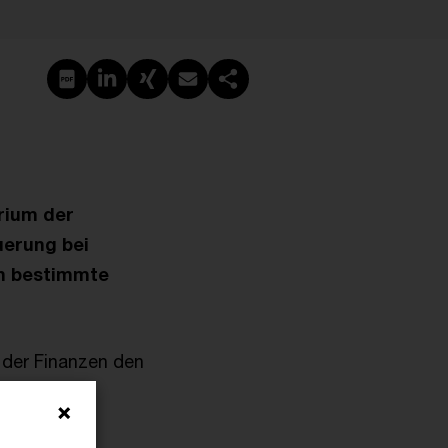
PDF erstellen
Auf LinkedIn teilen
Auf Xing teilen
Per E-Mail teilen
Link kopieren
rium der
uerung bei
an bestimmte
der Finanzen den
schen
de versandt.