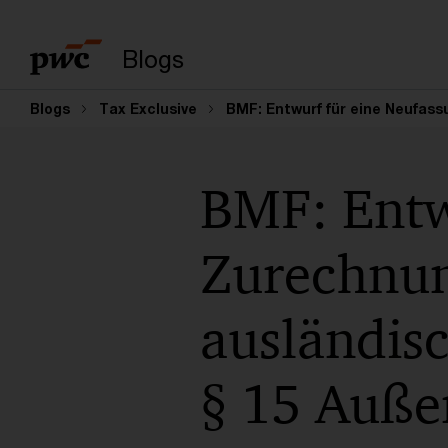
Suchbegriff eingeb
Blogs
Blogs
Tax Exclusive
BMF: Entwurf für eine Neufas
BMF: Entw
Zurechnun
ausländis
§ 15 Auße