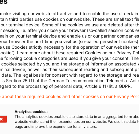
es
finden Sie
hier
.
 make visiting our website attractive and to enable the use of certain
ain third parties use cookies on our website. These are small text fil
your terminal device. Some of the cookies we use are deleted after t
 session, i.e. after you close your browser (so-called session cookie
main on your terminal device and enable us or our partner companies
our browser the next time you visit us (so-called persistent cookies)
 use Cookies strictly necessary for the operation of our website (her
Cookie”). Learn more about these required Cookies on our Privacy Poli
he following cookie categories are used if you give your consent. Th
ll cookies selected by you and the storage of information associated
rminal device, as well as their subsequent reading and subsequent p
 data. The legal basis for consent with regard to the storage and re
n is Section 25 (1) of the German Telecommunication-Telemedia- Act
egard to the processing of personal data, Article 6 (1) lit. a GDPR.
 about these required cookies and other cookies on our Privacy Poli
Analytics cookies:
The analytics cookies enable us to store data in an aggregated form abo
website visitors and their experiences on our website. We use this data to
bugs and improve the experience for all visitors.