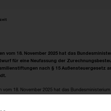
zeit
en vom 18. November 2025 hat das Bundesministe
twurf für eine Neufassung der Zurechnungsbeste
amilienstiftungen nach § 15 Außensteuergesetz 
dt.
n vom 18. November 2025 hat das Bundesministerium 
 Neufassung der Zurechnungsbesteuerung bei ausländi
en nach § 15 Außensteuergesetz an bestimmte Verbän