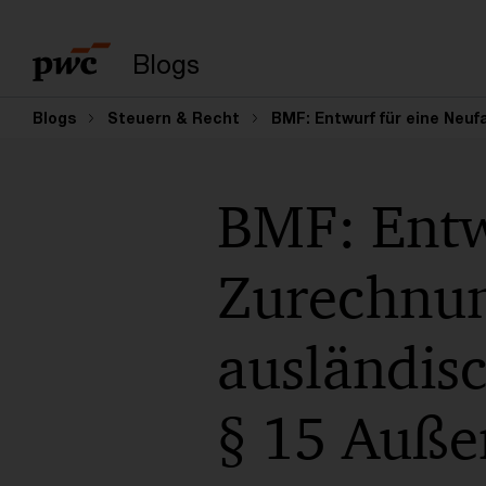
Suchbegriff eingeb
Blogs
Blogs
Steuern & Recht
BMF: Entwurf für eine Neu
BMF: Entw
Zurechnun
ausländis
§ 15 Auße