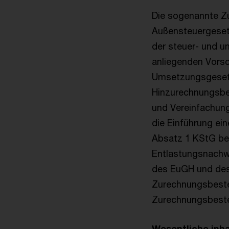
Die sogenannte Z
Außensteuergesetz
der steuer- und u
anliegenden Vors
Umsetzungsgesetz 
Hinzurechnungsbes
und Vereinfachung
die Einführung ei
Absatz 1 KStG ber
Entlastungsnachwe
des EuGH und des
Zurechnungsbeste
Zurechnungsbeste
Wesentliche inha