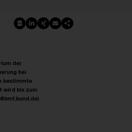
PDF erstellen
Auf LinkedIn teilen
Auf Xing teilen
Per E-Mail teilen
Link kopieren
rium der
uerung bei
an bestimmte
t wird bis zum
B5@bmf.bund.de)