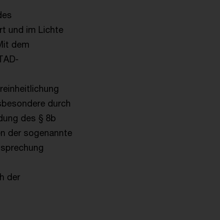
des
t und im Lichte
Mit dem
ATAD-
einheitlichung
nsbesondere durch
ndung des § 8b
en der sogenannte
htsprechung
h der