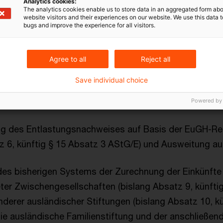
ng vorliegt (§ 15 Absatz 2 AStG/E).
Analytics cookies:
The analytics cookies enable us to store data in an aggregated form abo
website visitors and their experiences on our website. We use this data to
bugs and improve the experience for all visitors.
orschrift, u. a.
der Vorschrift für sogenannte Unternehmerstiftungen 
Agree to all
Reject all
Save individual choice
g des bisherigen Absatzes 4 in § 15 Absatz 2 Satz 2
Absatzes 5 in § 15 Absatz 9 AStG/E.
Powered by
ng des Entlastungsnachweises auf Basis der EuGH-R
z 6, künftig § 15 Absatz 3 AStG/E) und Ausweitung auf
des bisherigen Systems der Zurechnung der Einkünfte 
er Zwischengesellschaften (bislang Absatz 9, künfti
derer ausländischer Stiftungen (bislang Absatz 10, k
die ausländische Familienstiftung und der anschließe