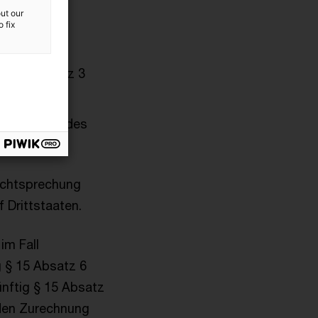
ut our
 fix
(§ 15 Absatz 3
 AStG/E und des
echtsprechung
 Drittstaaten.
im Fall
g § 15 Absatz 6
ünftig § 15 Absatz
nden Zurechnung