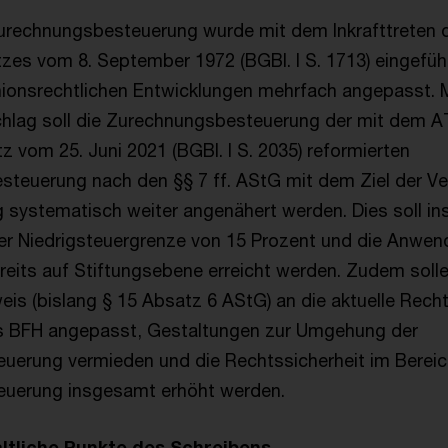
urechnungsbesteuerung wurde mit dem Inkrafttreten 
es vom 8. September 1972 (BGBl. I S. 1713) eingeführ
nionsrechtlichen Entwicklungen mehrfach angepasst. 
chlag soll die Zurechnungsbesteuerung der mit dem 
vom 25. Juni 2021 (BGBl. I S. 2035) reformierten
teuerung nach den §§ 7 ff. AStG mit dem Ziel der Ver
 systematisch weiter angenähert werden. Dies soll i
ner Niedrigsteuergrenze von 15 Prozent und die Anwe
eits auf Stiftungsebene erreicht werden. Zudem soll
is (bislang § 15 Absatz 6 AStG) an die aktuelle Rec
 BFH angepasst, Gestaltungen zur Umgehung der
uerung vermieden und die Rechtssicherheit im Bereic
uerung insgesamt erhöht werden.
ltliche Punkte des Schreibens