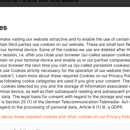
erung des § 15 AStG an die Vorschriften der
es
sbesteuerung (§§ 7 ff. AStG):
 make visiting our website attractive and to enable the use of certain
ng neben den unmittelbaren auch der mittelbaren Bez
ain third parties use cookies on our website. These are small text fil
chtigungen,
your terminal device. Some of the cookies we use are deleted after t
 session, i.e. after you close your browser (so-called session cookie
main on your terminal device and enable us or our partner companies
einer Niedrigsteuergrenze von 15 Prozent,
our browser the next time you visit us (so-called persistent cookies)
 use Cookies strictly necessary for the operation of our website (her
des § 11 AStG (Kürzungsbetrag) unter Berücksichtig
Cookie”). Learn more about these required Cookies on our Privacy Poli
he following cookie categories are used if you give your consent. Th
ten einer ausländischen Familienstiftung.
ll cookies selected by you and the storage of information associated
rminal device, as well as their subsequent reading and subsequent p
 data. The legal basis for consent with regard to the storage and re
s „Anteils“ auf Basis des gemeinen Wertes der Vermö
n is Section 25 (1) of the German Telecommunication-Telemedia- Act
gungen.
egard to the processing of personal data, Article 6 (1) lit. a GDPR.
 about these required cookies and other cookies on our Privacy Poli
von nahestehenden Personen für die Frage, ob eine a