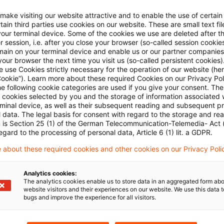
t es der delegierte Rechtsakt vor – in Kraft zu treten.
 make visiting our website attractive and to enable the use of certain
 Delegierten Rechtsakts ist davon auszugehen, dass d
ain third parties use cookies on our website. These are small text fil
your terminal device. Some of the cookies we use are deleted after t
omieberichterstattung Anwendung finden kann, wesh
 session, i.e. after you close your browser (so-called session cookie
main on your terminal device and enable us or our partner companies
uchsfrist grundsätzlich ein Risiko für eine Anwendung
our browser the next time you visit us (so-called persistent cookies)
5 birgt.
 use Cookies strictly necessary for the operation of our website (her
Cookie”). Learn more about these required Cookies on our Privacy Poli
he following cookie categories are used if you give your consent. Th
der Einspruchsfrist birgt für Unternehmen Unsicherhei
ll cookies selected by you and the storage of information associated
rminal device, as well as their subsequent reading and subsequent p
n der Europäischen Kommission vorgesehenen Erleich
 data. The legal basis for consent with regard to the storage and re
n is Section 25 (1) of the German Telecommunication-Telemedia- Act
5. Das Inkrafttreten der Vereinfachungen hängt davon
egard to the processing of personal data, Article 6 (1) lit. a GDPR.
as Europäische Parlament oder den Rat der EU erfolgt
 about these required cookies and other cookies on our Privacy Poli
eht zudem noch eine Unsicherheit über den Zeitpunkt
tsprechend ist zu hoffen, dass die weiteren Schritte t
Analytics cookies:
The analytics cookies enable us to store data in an aggregated form abo
en, um Unternehmen schnellstmöglich eine größere P
website visitors and their experiences on our website. We use this data to
bugs and improve the experience for all visitors.