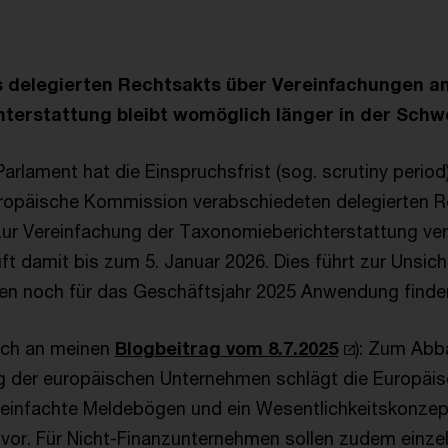
s delegierten Rechtsakts über Vereinfachungen a
terstattung bleibt womöglich länger in der Schw
rlament hat die Einspruchsfrist (sog. scrutiny period)
uropäische Kommission verabschiedeten delegierten 
ur Vereinfachung der Taxonomieberichterstattung verl
uft damit bis zum 5. Januar 2026. Dies führt zur Unsich
gen noch für das Geschäftsjahr 2025 Anwendung find
uch an meinen
Blogbeitrag vom 8.7.2025
): Zum Abb
ng der europäischen Unternehmen schlägt die Europä
einfachte Meldebögen und ein Wesentlichkeitskonzept
 vor. Für Nicht-Finanzunternehmen sollen zudem einze