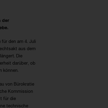
n der
ebe.
 für den am 4. Juli
Rechtsakt aus dem
ängert. Die
erheit darüber, ob
en können.
au von Bürokratie
ische Kommission
 für die
lne technische