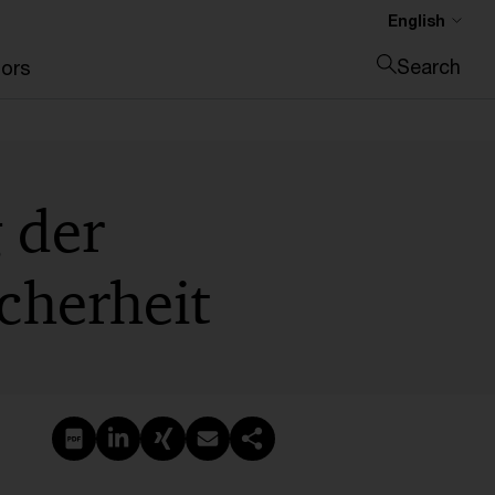
English
Search
ors
Close search
 der
icherheit
Create PDF
Share on LinkedIn
Share on Xing
Share via email
Copy link