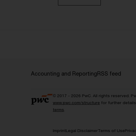
Accounting and Reporting
RSS feed
© 2017 - 2026 PwC. All rights reserved. P
www.pwc.com/structure
for further detai
terms
.
Imprint
Legal Disclaimer
Terms of Use
Priva