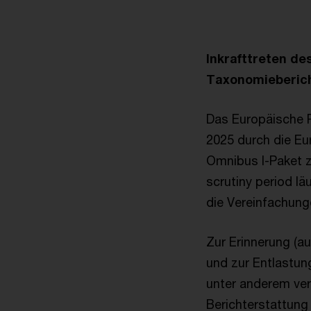
Inkrafttreten de
Taxonomieberich
Das Europäische Pa
2025 durch die E
Omnibus I-Paket z
scrutiny period lä
die Vereinfachun
Zur Erinnerung (a
und zur Entlastu
unter anderem ver
Berichterstattung