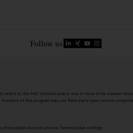
Follow us
wC refers to the PwC network and/or one or more of its member firms, 
ls. Portions of this program may use third-party open source compon
cy Policy
Open-Source License Terms
Cookie settings