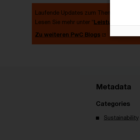
Laufende Updates zum Thema erhalten Si
Lesen Sie mehr unter “
Leistungen & A
Zu weiteren PwC Blogs
Metadata
Categories
Sustainability