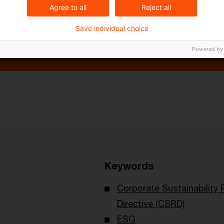
Agree to all
Reject all
e über das regulatorische Horizon Scanning in unser
Save individual choice
ngebote
”.
Powered by
Keywords
Corporate Sustainability 
Directive (CSRD)
ESG