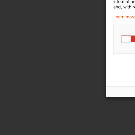
informatio
and, with r
Learn more