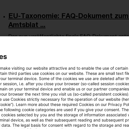
EU-Taxonomie: FAQ-Dokument zum 
Amtsblat ...
Das nun veröffentlichte finale FAQ-Dokument entsp
Entwurfsfassung aus Dezember 2025. Bei näherer 
verschiedene Anpassungen feststellen, die überwie
es
Date of origin
05 May 2026
Categories
Sustainability
 make visiting our website attractive and to enable the use of certain
Berichterstattung / Reporting, ESG, Sust ...
Author
Pet
ain third parties use cookies on our website. These are small text fil
your terminal device. Some of the cookies we use are deleted after t
 session, i.e. after you close your browser (so-called session cookie
main on your terminal device and enable us or our partner companies
our browser the next time you visit us (so-called persistent cookies)
EFRAG veröffentlicht Arbeitsprogram
 use Cookies strictly necessary for the operation of our website (her
Cookie”). Learn more about these required Cookies on our Privacy Poli
Das Arbeitsprogramm enthält den Zeitplan für di
he following cookie categories are used if you give your consent. Th
ll cookies selected by you and the storage of information associated
die Ausarbeitung verschiedener Leitlinien, u.a. für
rminal device, as well as their subsequent reading and subsequent p
 data. The legal basis for consent with regard to the storage and re
Date of origin
29 April 2026
Categories
Sustainability