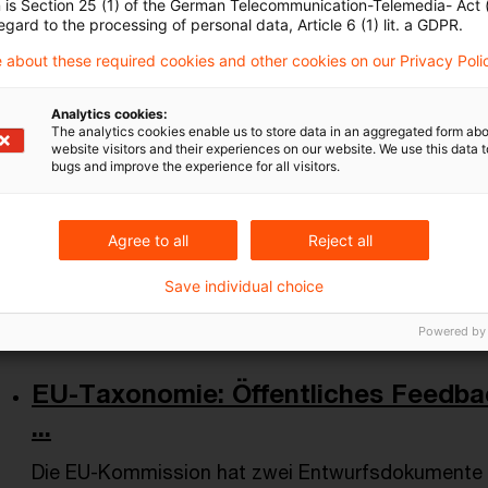
n is Section 25 (1) of the German Telecommunication-Telemedia- Act
Berichterstattung / Reporting, ESG, Sust ...
Author
Pet
egard to the processing of personal data, Article 6 (1) lit. a GDPR.
 about these required cookies and other cookies on our Privacy Poli
Aktuelle Entwicklungen zur Umsetz
Analytics cookies:
The analytics cookies enable us to store data in an aggregated form abo
...
website visitors and their experiences on our website. We use this data to
bugs and improve the experience for all visitors.
Nach den Ausschussberatungen vom 13. April 2026
Sommermonaten vorangetrieben werden
Agree to all
Reject all
Date of origin
14 April 2026
Categories
Sustainability
Save individual choice
Berichterstattung / Reporting, ESG, Sust ...
Author
Pet
Powered by
EU-Taxonomie: Öffentliches Feedba
...
Die EU-Kommission hat zwei Entwurfsdokumente 