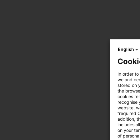
English
Cooki
In order to
we and cert
stored on 
the browser
cookies re
recognise y
website, we
“required 
addition, t
includes a
on your te
of personal