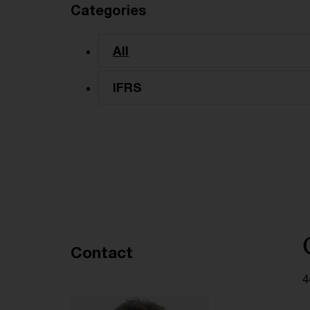
Categories
All
IFRS
Recommended articles
Contact
4