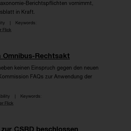
axonomie-Berichtspflichten vornimmt,
blatt in Kraft.
ity
Keywords
 Flick
n Omnibus-Rechtsakt
heben keinen Einspruch gegen den neuen
e Kommission FAQs zur Anwendung der
bility
Keywords
r Flick
e zur CSRD beschlossen