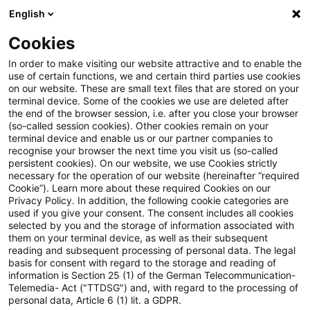
English
Enter search query
Search
Close sea
Blogs
Schnelleinstieg
Cookies
Blogs
Regulatory
Kommission veröffentlicht Entwur
In order to make visiting our website attractive and to enable the
use of certain functions, we and certain third parties use cookies
on our website. These are small text files that are stored on your
Kommission veröffentlicht
terminal device. Some of the cookies we use are deleted after
Einführung eines optionalen, anzeigepflichtigen
the end of the browser session, i.e. after you close your browser
Entwurf zu neuem FRTB-
und bankspezifischen Multiplikators zur
(so-called session cookies). Other cookies remain on your
terminal device and enable us or our partner companies to
Berechnung der Eigenmittelanforderungen aus
Rechtsakt
recognise your browser the next time you visit us (so-called
persistent cookies). On our website, we use Cookies strictly
Marktrisiken
necessary for the operation of our website (hereinafter “required
Cookie”). Learn more about these required Cookies on our
Privacy Policy. In addition, the following cookie categories are
18 May 2026
12 minutes reading time
used if you give your consent. The consent includes all cookies
selected by you and the storage of information associated with
Einführung eines nicht-bankspezifischen
Create PDF
Share on LinkedIn
Share on Xing
Share via email
Copy link
them on your terminal device, as well as their subsequent
Multiplikators im S-SA und A-SA
reading and subsequent processing of personal data. The legal
basis for consent with regard to the storage and reading of
information is Section 25 (1) of the German Telecommunication-
Telemedia- Act ("TTDSG") and, with regard to the processing of
Zielgerichtete Entlastungsmaßnahmen ab
personal data, Article 6 (1) lit. a GDPR.
Vereinfachungen für Institute mit