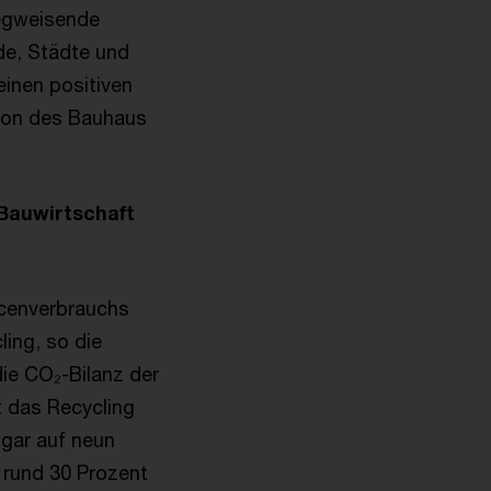
wegweisende
de, Städte und
einen positiven
sion des Bauhaus
 Bauwirtschaft
rcenverbrauchs
ing, so die
ie CO₂-Bilanz der
 das Recycling
gar auf neun
 rund 30 Prozent