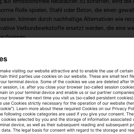
 auf emissionsfreie Neubauten zu schaffen, wird die
norme Rolle spielen. Stahl oder Beton, die einen gewa
lassen, können durch nachhaltige Alternativen wie rec
ative Verbundwerkstoffe ersetzt werden, die eine wei
 aufweisen.
s im schwedischen Skellefteå gilt mit seinen 75 Meter
es
häuser der Welt und steht exemplarisch für den Aufbruc
 make visiting our website attractive and to enable the use of certain
zu jede Bauaufgabe einsetzbar sein wird. Das Holz da
ain third parties use cookies on our website. These are small text fil
naler Forstwirtschaft, die Produktion der vorgefertigt
your terminal device. Some of the cookies we use are deleted after t
 session, i.e. after you close your browser (so-called session cookie
rettschichtholz stammen aus einem rund fünfzig Kilom
main on your terminal device and enable us or our partner companies
our browser the next time you visit us (so-called persistent cookies)
 use Cookies strictly necessary for the operation of our website (her
Cookie”). Learn more about these required Cookies on our Privacy Poli
he following cookie categories are used if you give your consent. Th
d Technologie in Bauweise und Bauverfahren
ll cookies selected by you and the storage of information associated
rminal device, as well as their subsequent reading and subsequent p
 data. The legal basis for consent with regard to the storage and re
der EPBD erreicht werden, werden Innovation und neue 