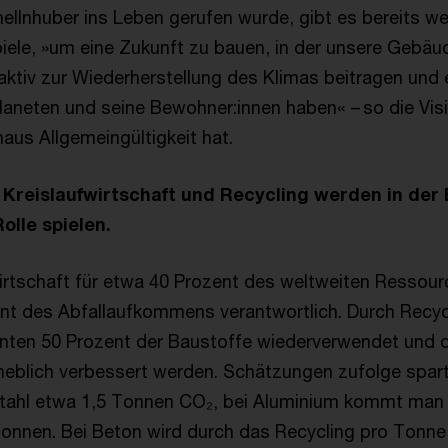
llnhuber ins Leben gerufen wurde, gibt es bereits 
le, »um eine Zukunft zu bauen, in der unsere Gebäu
ktiv zur Wiederherstellung des Klimas beitragen und 
Planeten und seine Bewohner:innen haben« – so die Vi
haus Allgemeingültigkeit hat.
 Kreislaufwirtschaft und Recycling werden in der
Rolle spielen.
irtschaft für etwa 40 Prozent des weltweiten Ressou
nt des Abfallaufkommens verantwortlich. Durch Recycl
ten 50 Prozent der Baustoffe wiederverwendet und d
eblich verbessert werden. Schätzungen zufolge spart
Stahl etwa 1,5 Tonnen CO₂, bei Aluminium kommt man 
nnen. Bei Beton wird durch das Recycling pro Tonne