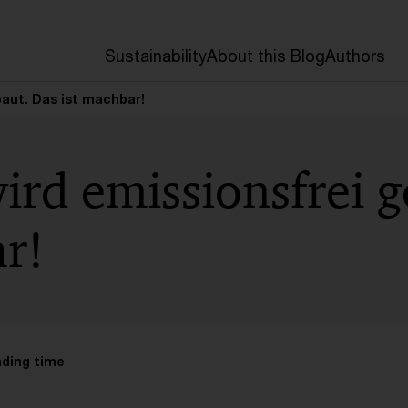
Sustainability
About this Blog
Authors
baut. Das ist machbar!
rd emissionsfrei g
r!
ading time