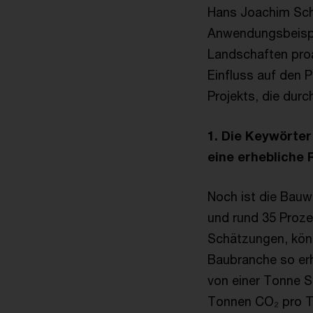
Hans Joachim Sche
Anwendungsbeispie
Landschaften proa
Einfluss auf den 
Projekts, die durc
1. Die Keywörter
eine erhebliche 
Noch ist die Bauw
und rund 35 Proze
Schätzungen, könn
Baubranche so erh
von einer Tonne 
Tonnen CO₂ pro To