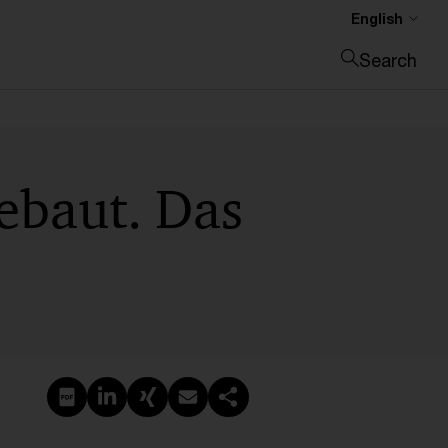
English
Search
Close search
ebaut. Das
Create PDF
Share on LinkedIn
Share on Xing
Share via email
Copy link