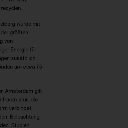
 recyclen.
delberg wurde mit
der größten
ng von
ger Energie für
gen zusätzlich
bäuden um etwa 75
n Amsterdam gilt
nfrastruktur, die
orm verbindet.
den, Beleuchtung
den. Studien