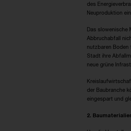
des Energieverbra
Neuproduktion ein
Das slowenische Ma
Abbruchabfall nic
nutzbaren Boden 
Stadt ihre Abfall
neue grüne Infrast
Kreislaufwirtschaf
der Baubranche kö
eingespart und gl
2. Baumaterialie