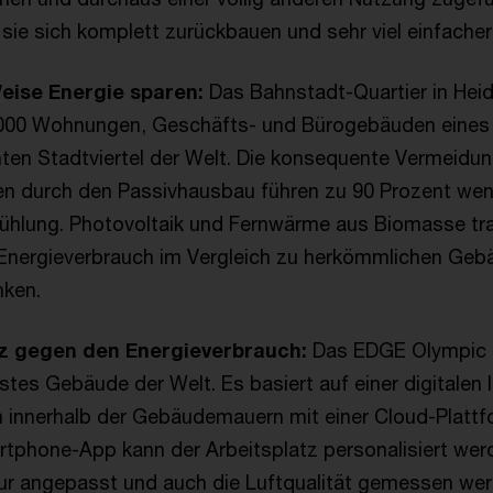
ie sich komplett zurückbauen und sehr viel einfacher
Weise Energie sparen:
Das Bahnstadt-Quartier in Hei
.000 Wohnungen, Geschäfts- und Bürogebäuden eines 
nten Stadtviertel der Welt. Die konsequente Vermeidu
n durch den Passivhausbau führen zu 90 Prozent weni
ühlung. Photovoltaik und Fernwärme aus Biomasse tra
 Energieverbrauch im Vergleich zu herkömmlichen Ge
nken.
nz gegen den Energieverbrauch:
Das EDGE Olympic i
estes Gebäude der Welt. Es basiert auf einer digitalen I
n innerhalb der Gebäudemauern mit einer Cloud-Plattf
rtphone-App kann der Arbeitsplatz personalisiert wer
r angepasst und auch die Luftqualität gemessen wer