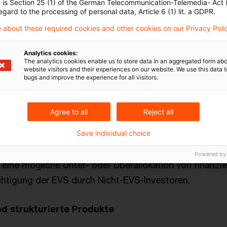
 mit fünf Fragen bereitgestellt. Sollte dieser Entsc
n is Section 25 (1) of the German Telecommunication-Telemedia- Act
egard to the processing of personal data, Article 6 (1) lit. a GDPR.
erden, hätte dies für implementierende Finanzinstitu
 about these required cookies and other cookies on our Privacy Poli
ue Anforderungen an Daten und Prozesse zur Folge.
Analytics cookies:
e eigenständige Assetklasse für EVS eingeführt, sonde
The analytics cookies enable us to store data in an aggregated form abo
website visitors and their experiences on our website. We use this data to
 sollen nach der vorgestellten Methodik anteilig nach
bugs and improve the experience for all visitors.
odik behandelt werden. Die EVS-Methodik beschreibt 
hensweise.
Agree to all
Reject all
Save individual choice
rausforderungen der Methode zählen Datenverfügbark
nanzierten Scope-3 Emissionen in finanzierte Scope
Powered by
eine mögliche Unter- oder Überallokation von finanzi
chtigung der EVS durch Nicht-EVS-Investoren.
d strukturierte Produkte