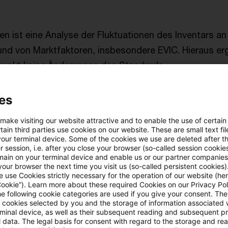
en ist eine Analyse der Fluktuationen des Inventars an
nd von Marktfaktoren, insbesondere EVIC. Hieraus er
punkt keine Änderungen des Standards.
gsstrukturen
es
 make visiting our website attractive and to enable the use of certain
dungsstrukturen (EVS) versteht man bilanzwirksame E
ain third parties use cookies on our website. These are small text fil
rukte, die mehrere Vermögenswerte bündeln, wie bei
your terminal device. Some of the cookies we use are deleted after t
 session, i.e. after you close your browser (so-called session cookie
efonds oder etikettierte Anleihen und Darlehen (z.B. „g
main on your terminal device and enable us or our partner companies
our browser the next time you visit us (so-called persistent cookies)
odik ist es, die „Folge-dem-Geld-Logik“ bei der Bilanz
 use Cookies strictly necessary for the operation of our website (her
sionen weitestgehend umzusetzen.
Cookie”). Learn more about these required Cookies on our Privacy Poli
he following cookie categories are used if you give your consent. Th
ll cookies selected by you and the storage of information associated
rminal device, as well as their subsequent reading and subsequent p
ilfe, ob eine Struktur eine EVS ist oder nicht, wird ei
 data. The legal basis for consent with regard to the storage and re