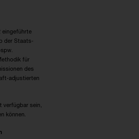
 eingeführte
b der Staats-
bspw.
ethodik für
missionen des
aft-adjustierten
 verfügbar sein,
en können.
n