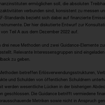
 Finanzinstituten ermöglichen soll, die absoluten Trei
anzaktivitäten verbunden sind, konsistent zu messen u
AF-Standards bezieht sich dabei auf finanzierte Emiss
strumente. Der hier diskutierte Entwurf zur Konsultat
 von Teil A aus dem Dezember 2022 auf.
 drei neue Methoden und zwei Guidance-Elemente zur
estellt. Relevante Interessensgruppen sind eingeladen
dback zu geben.
 Methoden betreffen Erlösverwendungsstrukturen, Ver
dukte und Schulden von öffentlichen Schuldnern unterh
t werden wesentliche Lücken in der bisherigen Abde
n geschlossen. Die Guidance betrifft vermiedene fina
orausschauende Metriken sowie nicht in Anspruch g