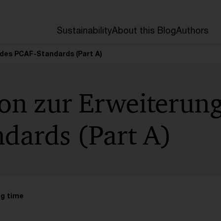
Sustainability
About this Blog
Authors
 des PCAF-Standards (Part A)
on zur Erweiterung
dards (Part A)
ng time