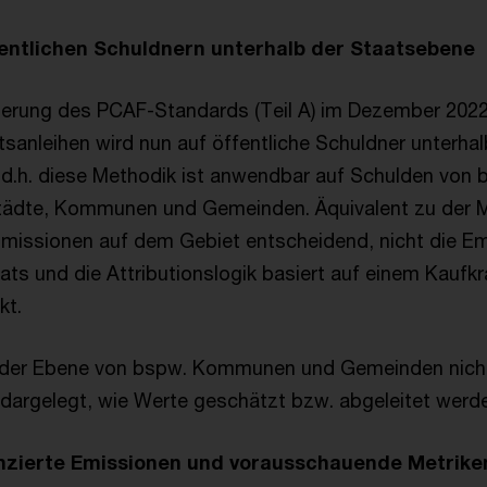
fentlichen Schuldnern unterhalb der Staatsebene
isierung des PCAF-Standards (Teil A) im Dezember 2022
tsanleihen wird nun auf öffentliche Schuldner unterhal
 d.h. diese Methodik ist anwendbar auf Schulden von 
tädte, Kommunen und Gemeinden. Äquivalent zu der M
Emissionen auf dem Gebiet entscheidend, nicht die E
ts und die Attributionslogik basiert auf einem Kaufkr
kt.
f der Ebene von bspw. Kommunen und Gemeinden nicht
dargelegt, wie Werte geschätzt bzw. abgeleitet werd
nzierte Emissionen und vorausschauende Metrike