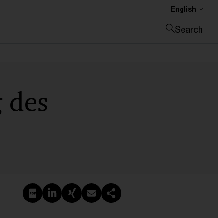
English
Search
Close search
 des
Create PDF
Share on LinkedIn
Share on Xing
Share via email
Copy link