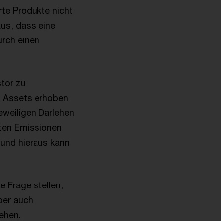
rte Produkte nicht
us, dass eine
urch einen
stor zu
n Assets erhoben
weiligen Darlehen
rten Emissionen
 und hieraus kann
ie Frage stellen,
ber auch
ehen.