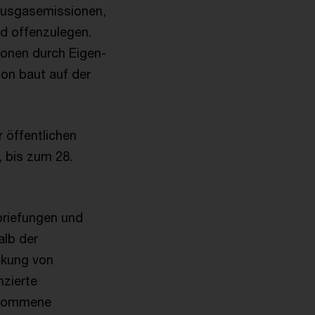
bhausgasemissionen,
nd offenzulegen.
ionen durch Eigen-
ion baut auf der
 öffentlichen
, bis zum 28.
briefungen und
alb der
ckung von
nzierte
enommene