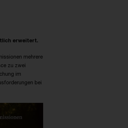
lich erweitert.
missionen mehrere
nce zu zwei
ichung im
sforderungen bei