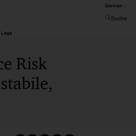
German
Suche
n
Suche schließen
e Lage
ce Risk
stabile,