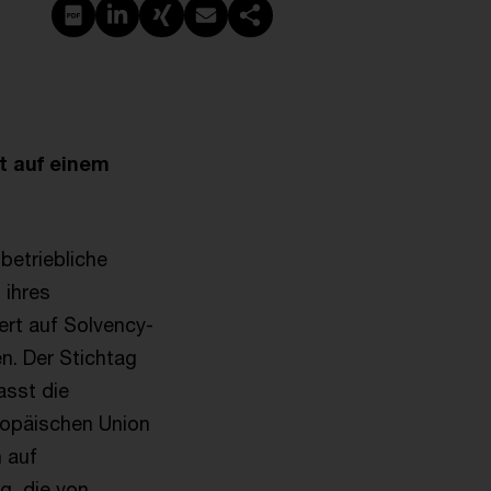
PDF erstellen
Auf LinkedIn teilen
Auf Xing teilen
Per E-Mail teilen
Link kopieren
t auf einem
betriebliche
 ihres
ert auf Solvency-
en. Der Stichtag
asst die
ropäischen Union
 auf
g, die von