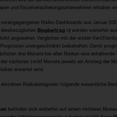
ppen und Einzelversicherungsunternehmen erhoben w
en vorangegangenen Risiko-Dashboards aus Januar 20
n diesbezüglichen
Blogbeitrag
) werden weiterhin aus
erhöht angesehen. Verglichen mit der ersten Veröffentl
Prognosen uneingeschränkt beibehalten. Damit progn
ächsten drei Monate bei allen Risiken eine anhaltende S
der nächsten zwölf Monate jeweils ein Anstieg der Ma
siken erwartet wird.
 einzelnen Risikokategorien folgende wesentliche B
ken
befinden sich weiterhin auf einem mittleren Nivea
eigender Inflationsprognosen und eines rückläufigen