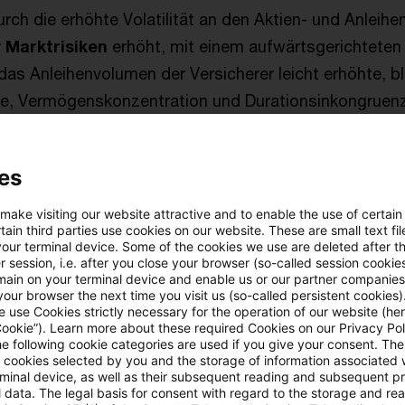
rch die erhöhte Volatilität an den Aktien- und Anleihe
r
Marktrisiken
erhöht, mit einem aufwärtsgerichteten R
as Anleihenvolumen der Versicherer leicht erhöhte, bl
e, Vermögenskonzentration und Durationsinkongruenz
iger Immobilienpreise hielten die Versicherer ihr Imm
z einer ansatzweisen Stabilisierung nach der scharfen
es
ng neuer US-Handelszölle Anfang April, erhöhen die a
icherheit und das Risiko einer weiteren Eskalation die
 make visiting our website attractive and to enable the use of certain
ain third parties use cookies on our website. These are small text fil
rktkorrekturen.
your terminal device. Some of the cookies we use are deleted after t
 session, i.e. after you close your browser (so-called session cookie
main on your terminal device and enable us or our partner companies
ts- und Finanzierungsrisiken
liegen auf einem mittler
our browser the next time you visit us (so-called persistent cookies)
r Versicherer blieben stabil, während ihre Liquiditäts
 use Cookies strictly necessary for the operation of our website (her
Cookie”). Learn more about these required Cookies on our Privacy Poli
hterStornoquoten zum Ende des vierten Quartals 2024 
he following cookie categories are used if you give your consent. Th
ll cookies selected by you and the storage of information associated
d unveränderten Preisbedingungen blieben die Cashfl
rminal device, as well as their subsequent reading and subsequent p
ie Aktivitäten um katastrophengebundene Anleihen na
 data. The legal basis for consent with regard to the storage and re