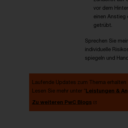
vor dem Hinte
einen Anstieg
getrübt.
Sprechen Sie mein
individuelle Risi
spiegeln und Hand
Laufende Updates zum Thema erhalten Si
Lesen Sie mehr unter “
Leistungen & A
Zu weiteren PwC Blogs