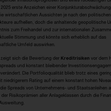
l 2025 erste Anzeichen einer Konjunkturabschwächung
ie wirtschaftlichen Aussichten je nach den politisch
kteure aufhellen, doch die anhaltende geopolitische U
tnis zum Freihandel und zur internationalen Zusamme
aktuelle Stimmung und könnte sich erheblich auf das
aftliche Umfeld auswirken.
 zeigt sich die Bewertung der
Kreditrisiken
vor dem H
itspreads und konstant bleibender Investitionsengage
nverändert. Die Portfolioqualität blieb trotz eines ger
t niedrigerem Rating auf einem konstant hohen Niveau
 die Spreads von Unternehmens- und Staatsanleihen a
der Risikoprämien aller Anlageklassen durch die Fina
 Ausweitung.