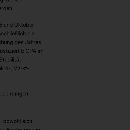
erden.
25 und Oktober
schließlich die
ichung des Jahres
ostiziert EIOPA im
tabilität,
kro-, Markt-,
eobachtungen
u, obwohl sich
 BIP-Wachstums im