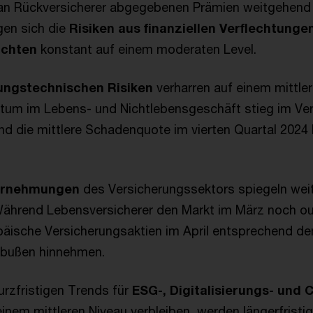
r an Rückversicherer abgegebenen Prämien weitgehend
gen sich die
Risiken aus finanziellen Verflechtunge
ichten
konstant auf einem moderaten Level.
ungstechnischen Risiken
verharren auf einem mittle
um im Lebens- und Nichtlebensgeschäft stieg im Ve
nd die mittlere Schadenquote im vierten Quartal 2024 l
hrnehmungen
des Versicherungssektors spiegeln weite
 Während Lebensversicherer den Markt im März noch o
äische Versicherungsaktien im April entsprechend de
nbußen hinnehmen.
rzfristigen Trends für
ESG-, Digitalisierungs- und 
inem mittleren Niveau verbleiben, werden längerfrist