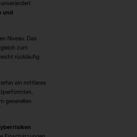
 unverändert
n und
ren Niveau. Das
rgleich zum
eicht rückläufig
rhin ein mittleres
utperformten,
m generellen
Cyberrisiken
ige Einschätzungen