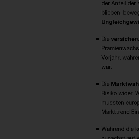
der Anteil de
blieben, bewe
Ungleichgew
Die
versicher
Prämienwachst
Vorjahr, währe
war.
Die
Marktwa
Risiko wider.
mussten europ
Markttrend Ei
Während die ku
zunächst auf e