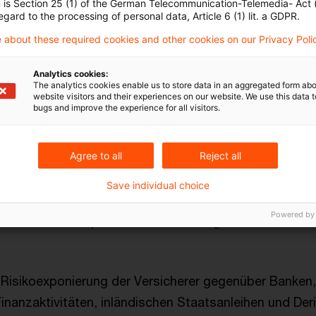
n is Section 25 (1) of the German Telecommunication-Telemedia- Act
er europäische Versicherungssektor bislang widerstan
egard to the processing of personal data, Article 6 (1) lit. a GDPR.
lüssen, doch bleibt ein effektives Liquiditätsmanage
 about these required cookies and other cookies on our Privacy Poli
r Bedeutung, um potenziellen Marktschocks entgegen
Analytics cookies:
The analytics cookies enable us to store data in an aggregated form abo
r
Solvabilitäts- und Rentabilitätsrisiken
zeigten sic
website visitors and their experiences on our website. We use this data to
bugs and improve the experience for all visitors.
 weiterhin robust, mit geringfügigen Verschiebungen 
iegs bei Versicherungsgruppen und moderaten Rückgä
Agree to all
Reject all
chtlebensversicherern. Die Rentabilitätskennzahlen 
nd sich die Kapital- und Prämienrendite verbesserten
Save individual choice
e die Rendite aus dem Vermögensüberschuss leicht zu
Powered by
chaden-Kostenquote im Nicht-Lebengeschäft blieb w
 Risikoexponierung der Versicherer gegenüber Banken
Finanzaktivitäten, inländischen Staatsanleihen und Der