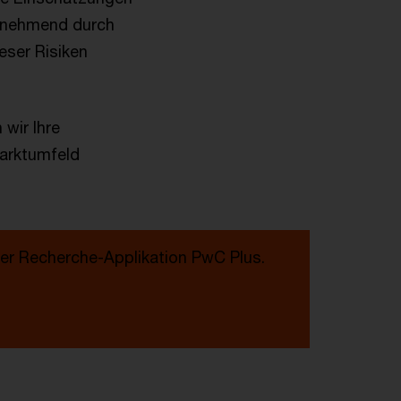
zunehmend durch
eser Risiken
wir Ihre
Marktumfeld
er Recherche-Applikation PwC Plus.