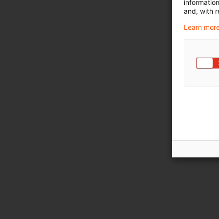
informatio
and, with r
Learn more