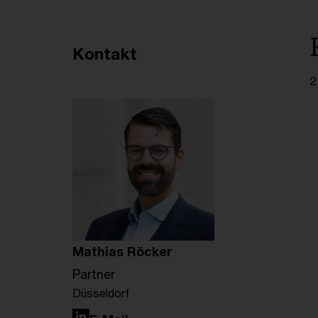
Empfohlene Artikel
Kontakt
2
Mathias Röcker
Partner
Düsseldorf