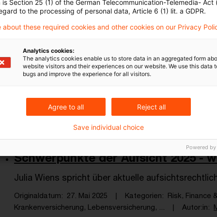
n is Section 25 (1) of the German Telecommunication-Telemedia- Act
egard to the processing of personal data, Article 6 (1) lit. a GDPR.
 about these required cookies and other cookies on our Privacy Poli
Destatis veröffentlicht Sterbetafel 
Analytics cookies:
Bei der regelmäßig von Destatis als amtliche Stati
The analytics cookies enable us to store data in an aggregated form abo
website visitors and their experiences on our website. We use this data to
es sich um eine Periodensterbetafel, d.h. eine M
bugs and improve the experience for all visitors.
gesamten Bevölkerung für den Beobachtungszeit
Originaldatum
18. August 2025
Kategorien
Actuarial S
Agree to all
Reject all
Schlagwörter
Deckungsrückstellung, Lebensversicherung 
Save individual choice
Powered by
Schwerpunkte der Aufsicht 2025 - wa
Julia Wiens spricht über aktuelle aufsichtsrechtl
Originaldatum
27. Mai 2025
Kategorien
Risk, Finance 
Krankenversicherung, Lebensversicherung, ...
Autor:in