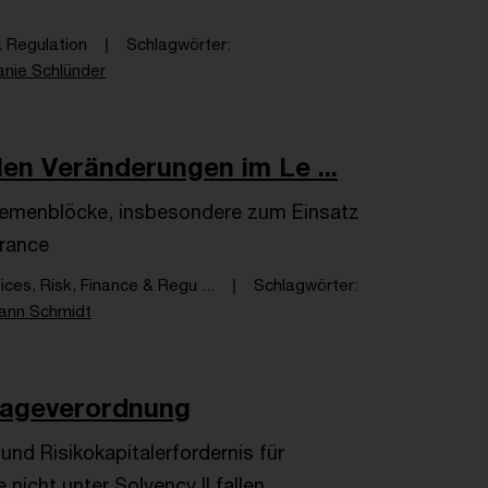
& Regulation
Schlagwörter
anie Schlünder
llen Veränderungen im Le ...
Themenblöcke, insbesondere zum Einsatz
urance
ices, Risk, Finance & Regu ...
Schlagwörter
ann Schmidt
lageverordnung
nd Risikokapitalerfordernis für
 nicht unter Solvency II fallen