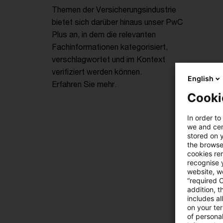
Themen der Versicherungsindustrie
bietet sich darüber hinaus unser PwC
Plus an, in dem die relevanten
Fachinformationen kategorisiert,
verschlagwortet und im Kontext
verifiziert werden können.
English
Erfahren Sie mehr.
Cooki
In order to
we and cert
stored on 
the browser
cookies re
recognise y
website, we
“required 
addition, t
includes a
on your te
of personal