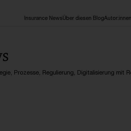
en
Insurance News
Über diesen Blog
Autor:inne
ws
gie, Prozesse, Regulierung, Digitalisierung mit 