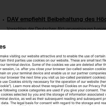
DAV empfiehlt Beibehaltung des Höc
Vorschlag der Deutschen Aktuarvereinigung basiert
repräsentatives Anlageportfolio und Ergebnisse li
Originaldatum
03. Dezember 2025
Kategorien
Actuaria
es
Schlagwörter
Deckungsrückstellung, Kapitalanlagen (Ve .
 make visiting our website attractive and to enable the use of certain
ain third parties use cookies on our website. These are small text fil
your terminal device. Some of the cookies we use are deleted after t
 session, i.e. after you close your browser (so-called session cookie
Mögliche Kapitalanlagethemen im Erl
main on your terminal device and enable us or our partner companies
our browser the next time you visit us (so-called persistent cookies)
Zusammenstellung der Deutschen Aktuarvereinigun
 use Cookies strictly necessary for the operation of our website (her
Cookie”). Learn more about these required Cookies on our Privacy Poli
Kapitalanlagebezug für die regulatorisch erforderl
he following cookie categories are used if you give your consent. Th
ll cookies selected by you and the storage of information associated
Originaldatum
02. Dezember 2025
Kategorien
Actuaria
rminal device, as well as their subsequent reading and subsequent p
Schlagwörter
Deckungsrückstellung, Kapitalanlagen (Ve .
 data. The legal basis for consent with regard to the storage and re