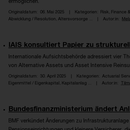
ermöglichen.
Originaldatum
06. Mai 2025
Kategorien
Risk, Finance 
Abwicklung / Resolution, Altersvorsorge ...
Autor:in
Mel
IAIS konsultiert Papier zu strukture
Internationale Aufsichtsbehörde adressiert vier 
von Alternative Assets und Asset Intensive Reins
Originaldatum
30. April 2025
Kategorien
Actuarial Serv
Eigenmittel / Eigenkapital, Kapitalanlag ...
Autor:in
Tilm
Bundesfinanzministerium ändert An
BMF verkündet Änderungen zu Infrastrukturanlage u
Pensionseinrichtungen und kleinere Versicherer, die