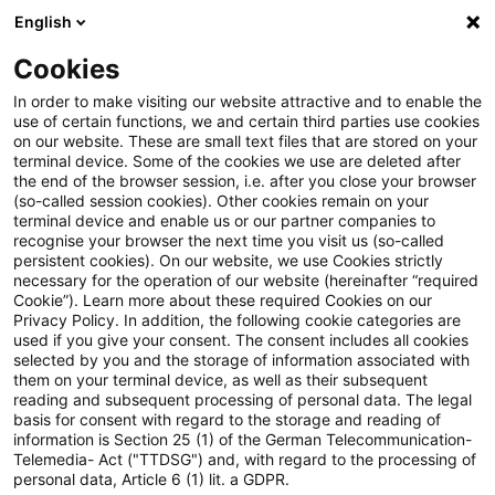
English
Suchbegriff eingeben
Suche
Suche sch
Blogs
Cookies
Blogs
Öffentlicher Sektor - Zukunft gestalten
Wie öf
In order to make visiting our website attractive and to enable the
use of certain functions, we and certain third parties use cookies
on our website. These are small text files that are stored on your
Wie öffentliche Institutionen
terminal device. Some of the cookies we use are deleted after
the end of the browser session, i.e. after you close your browser
ihre Beschäftigten strategisch
(so-called session cookies). Other cookies remain on your
terminal device and enable us or our partner companies to
binden sollten
recognise your browser the next time you visit us (so-called
persistent cookies). On our website, we use Cookies strictly
necessary for the operation of our website (hereinafter “required
Cookie”). Learn more about these required Cookies on our
Privacy Policy. In addition, the following cookie categories are
14. Januar 2026
2 Minuten Lesezeit
used if you give your consent. The consent includes all cookies
selected by you and the storage of information associated with
PDF erstellen
Auf LinkedIn teilen
Auf Xing teilen
Per E-Mail teilen
Link kopieren
them on your terminal device, as well as their subsequent
reading and subsequent processing of personal data. The legal
basis for consent with regard to the storage and reading of
information is Section 25 (1) of the German Telecommunication-
Telemedia- Act ("TTDSG") and, with regard to the processing of
Die Prognose ist drastisch: Bis zum Jahr
personal data, Article 6 (1) lit. a GDPR.