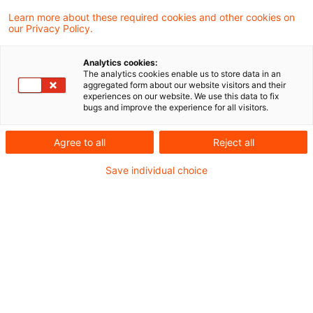
2030 könnten dem öffentlichen Sektor in
Learn more about these required cookies and other cookies on
our Privacy Policy.
Deutschland mehr als eine Million Fachkräfte
fehlen.
Analytics cookies:
The analytics cookies enable us to store data in an
aggregated form about our website visitors and their
So lautet der Befund der PwC-Studie
experiences on our website. We use this data to fix
bugs and improve the experience for all visitors.
Fachkräftemangel im öffentlichen Sektor. Die
Untersuchung verdeutlicht, dass Arbeitgeber
Agree to all
Reject all
ihre Mitarbeiter:innen dringend langfristig an sich
Save individual choice
binden müssen, um den Fachkräftemangel in
der eigenen Organisation in Grenzen zu halten.
Doch wie gelingt das? Welche Faktoren binden
Beschäftigte am stärksten an ihre
Organisation? Und wie lassen sich diese
Faktoren wirksam adressieren? Ein Erfolg