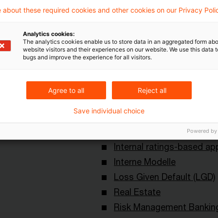
 about these required cookies and other cookies on our Privacy Poli
Schlagwörter
Analytics cookies:
The analytics cookies enable us to store data in an aggregated form abo
website visitors and their experiences on our website. We use this data to
ft
Bankenaufsicht (Europäi
bugs and improve the experience for all visitors.
ement
Internationale Organisati
Capital Requirements Reg
Agree to all
Reject all
III)
Save individual choice
Credit Risk
Framework
Powered by
Internal ratings-based ap
Interne Modelle
Loss Given Default (LGD)
Real Estate
Risk Management Bankin