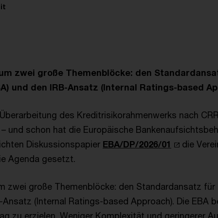
it
 um zwei große Themenblöcke: den Standardansat
SA) und den IRB-Ansatz (Internal Ratings-based Ap
Überarbeitung des Kreditrisikorahmenwerks nach CRR 3
 – und schon hat die Europäische Bankenaufsichtsbeh
tlichten Diskussionspapier
EBA/DP/2026/01
die Vere
ie Agenda gesetzt.
m zwei große Themenblöcke: den Standardansatz für K
-Ansatz (Internal Ratings-based Approach). Die EBA b
ag zu erzielen. Weniger Komplexität und geringerer Au