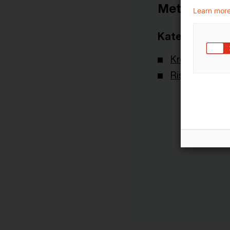
Metadaten
Learn more
Kategorien
Kreditgeschä
Risikomanag