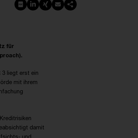
PDF erstellen
Auf LinkedIn teilen
Auf Xing teilen
Per E-Mail teilen
Link kopieren
z für
proach).
 liegt erst ein
örde mit ihrem
infachung
reditrisiken
eabsichtigt damit
fsichts- und