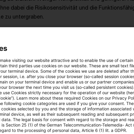
ne dabei die Risikosensitivität und die Funktionsfähig
ze zu untergraben.
sächlich eine Weichenstellung für die künftige Regulie
uropa darstellt, lesen Sie in diesem
Beitrag
.
es
 make visiting our website attractive and to enable the use of certain
ain third parties use cookies on our website. These are small text fil
e über das regulatorische Horizon Scanning in unser
your terminal device. Some of the cookies we use are deleted after t
ngebote
”.
 session, i.e. after you close your browser (so-called session cookie
main on your terminal device and enable us or our partner companies
our browser the next time you visit us (so-called persistent cookies)
 use Cookies strictly necessary for the operation of our website (her
Cookie”). Learn more about these required Cookies on our Privacy Poli
he following cookie categories are used if you give your consent. Th
ll cookies selected by you and the storage of information associated
rminal device, as well as their subsequent reading and subsequent p
 data. The legal basis for consent with regard to the storage and re
n is Section 25 (1) of the German Telecommunication-Telemedia- Act
egard to the processing of personal data, Article 6 (1) lit. a GDPR.