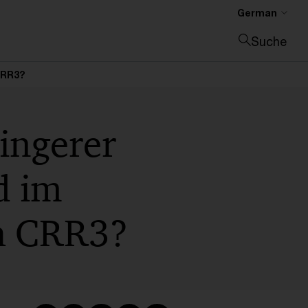
German
Suche
Suche schließen
CRR3?
ingerer
d im
h CRR3?