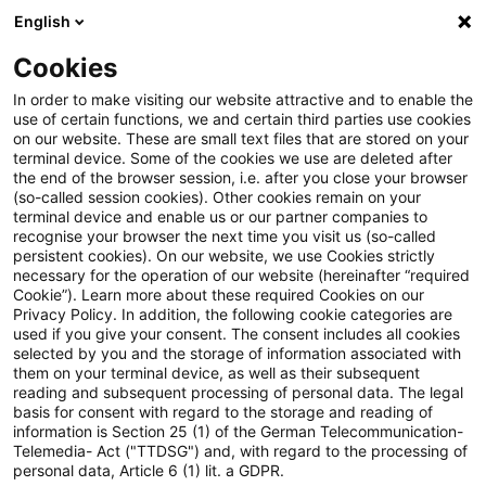
English
Suchbegriff eingeben
Suche
Suche sch
Blogs
Cookies
Blogs
Steuern & Recht
Update: Umsatzsteuer: Liefe
In order to make visiting our website attractive and to enable the
use of certain functions, we and certain third parties use cookies
on our website. These are small text files that are stored on your
Update: Umsatzsteuer:
terminal device. Some of the cookies we use are deleted after
the end of the browser session, i.e. after you close your browser
Lieferung bei Mietverträgen mit
(so-called session cookies). Other cookies remain on your
terminal device and enable us or our partner companies to
Kaufoption
recognise your browser the next time you visit us (so-called
persistent cookies). On our website, we use Cookies strictly
necessary for the operation of our website (hereinafter “required
Cookie”). Learn more about these required Cookies on our
Privacy Policy. In addition, the following cookie categories are
04. Mai 2020
3 Minuten Lesezeit
used if you give your consent. The consent includes all cookies
selected by you and the storage of information associated with
PDF erstellen
Auf LinkedIn teilen
Auf Xing teilen
Per E-Mail teilen
Link kopieren
them on your terminal device, as well as their subsequent
reading and subsequent processing of personal data. The legal
basis for consent with regard to the storage and reading of
information is Section 25 (1) of the German Telecommunication-
Telemedia- Act ("TTDSG") and, with regard to the processing of
Bereits am 4. Oktober 2017 hat der
personal data, Article 6 (1) lit. a GDPR.