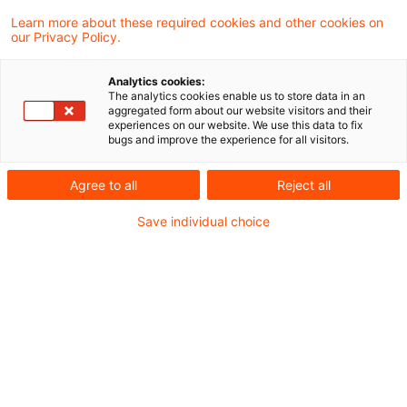
Europäische Gerichtshof entschieden, dass
Learn more about these required cookies and other cookies on
our Privacy Policy.
Mietverträge mit Kaufoption als eine
Lieferung von Gegenständen und damit mit
Analytics cookies:
The analytics cookies enable us to store data in an
Fälligkeit der gesamten Umsatzsteuer bei
aggregated form about our website visitors and their
experiences on our website. We use this data to fix
Übergabe des Leasinggegenstands zu
bugs and improve the experience for all visitors.
qualifizieren sein können. Nämlich dann,
Agree to all
Reject all
wenn die Ausübung der Option die einzig
offensichtlich vernünftige Wahl des Mieters
Save individual choice
darstellt.
Hintergrund ist Artikel 14 (2) der
Mehrwertsteuerrichtlinie (MwStRL), der u. a.
bestimmt, dass „die Übergabe eines
Gegenstands auf Grund eines über eine