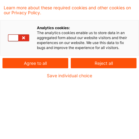
begangenen Hinterziehung von
Learn more about these required cookies and other cookies on
our Privacy Policy.
Schenkungsteuer beginnt der Lauf der
Hinterziehungszinsen zu dem Zeitpunkt, zu
Analytics cookies:
The analytics cookies enable us to store data in an
dem das Finanzamt bei ordnungsgemäßer
aggregated form about our website visitors and their
experiences on our website. We use this data to fix
Anzeige und Abgabe der Steuererklärung
bugs and improve the experience for all visitors.
die Steuer festgesetzt hätte.
Agree to all
Reject all
Der Zeitpunkt für den Beginn des Zinslaufs kann
Save individual choice
unter Berücksichtigung der beim zuständigen
Finanzamt durchschnittlich erforderlichen Zeit für
die Bearbeitung eingegangener
Schenkungsteuererklärungen bestimmt werden.
Dies hat der Bundesfinanzhof (BFH) in einem
aktuellen Urteil entschieden.