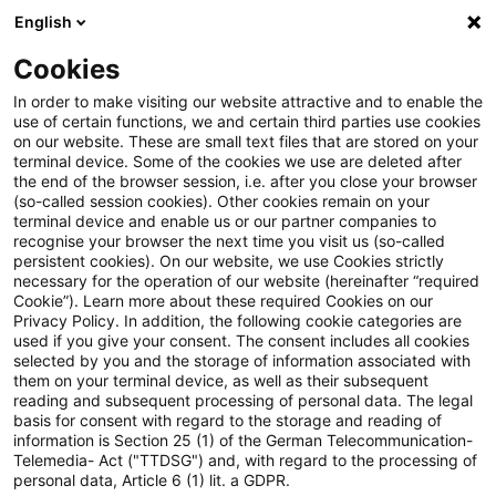
English
Suchbegriff eingeben
Suche
Suche sch
Blogs
Cookies
Blogs
Steuern & Recht
Update: Beginn des Laufs vo
In order to make visiting our website attractive and to enable the
use of certain functions, we and certain third parties use cookies
on our website. These are small text files that are stored on your
Update: Beginn des Laufs von
terminal device. Some of the cookies we use are deleted after
the end of the browser session, i.e. after you close your browser
Hinterziehungszinsen bei
(so-called session cookies). Other cookies remain on your
terminal device and enable us or our partner companies to
Schenkungsteuerhinterziehung
recognise your browser the next time you visit us (so-called
persistent cookies). On our website, we use Cookies strictly
necessary for the operation of our website (hereinafter “required
Cookie”). Learn more about these required Cookies on our
Privacy Policy. In addition, the following cookie categories are
09. Juli 2020
4 Minuten Lesezeit
used if you give your consent. The consent includes all cookies
selected by you and the storage of information associated with
PDF erstellen
Auf LinkedIn teilen
Auf Xing teilen
Per E-Mail teilen
Link kopieren
them on your terminal device, as well as their subsequent
reading and subsequent processing of personal data. The legal
basis for consent with regard to the storage and reading of
information is Section 25 (1) of the German Telecommunication-
Telemedia- Act ("TTDSG") and, with regard to the processing of
Bei einer durch Unterlassen der Anzeige
personal data, Article 6 (1) lit. a GDPR.