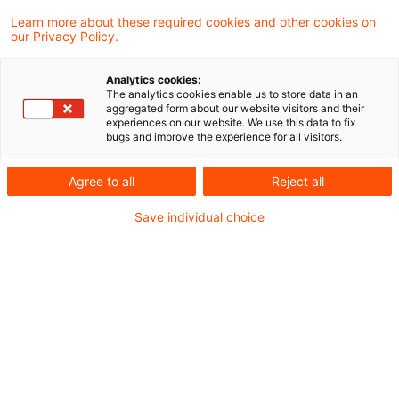
Erzeugt eine GmbH & Co. KG durch eine
Learn more about these required cookies and other cookies on
our Privacy Policy.
Windkraftanlage Strom, so beginnt die
sachliche Gewerbesteuerpflicht erst mit
Analytics cookies:
The analytics cookies enable us to store data in an
Fertigstellung der Anlage und Einspeisung
aggregated form about our website visitors and their
experiences on our website. We use this data to fix
des Stroms.
bugs and improve the experience for all visitors.
Agree to all
Reject all
Die Klägerin, eine GmbH & Co. KG, bereitete in
den Jahren 2007 und 2008 den Betrieb einer
Save individual choice
Windkraftanlage (WKA) vor und schloss in dieser
Zeit einen Vertrag mit einem Energieversorger
als Abnehmer der produzierten Windenergie. Die
WKA wurde 2009 errichtet und produzierte in
diesem Jahr erstmals eingespeisten Strom. Die
Klägerin machte im Rahmen ihrer