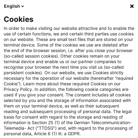
English
Suchbegriff eingeben
Suche
Suche sch
Blogs
Cookies
Blogs
Steuern & Recht
Update: Beginn der Gewerbest
In order to make visiting our website attractive and to enable the
use of certain functions, we and certain third parties use cookies
on our website. These are small text files that are stored on your
Update: Beginn der
terminal device. Some of the cookies we use are deleted after
the end of the browser session, i.e. after you close your browser
Gewerbesteuerpflicht bei
(so-called session cookies). Other cookies remain on your
terminal device and enable us or our partner companies to
Windkraftanlagen erst mit
recognise your browser the next time you visit us (so-called
persistent cookies). On our website, we use Cookies strictly
necessary for the operation of our website (hereinafter “required
Fertigstellung
Cookie”). Learn more about these required Cookies on our
Privacy Policy. In addition, the following cookie categories are
used if you give your consent. The consent includes all cookies
selected by you and the storage of information associated with
them on your terminal device, as well as their subsequent
15. Juli 2020
2 Minuten Lesezeit
reading and subsequent processing of personal data. The legal
PDF erstellen
Auf LinkedIn teilen
Auf Xing teilen
Per E-Mail teilen
Link kopieren
basis for consent with regard to the storage and reading of
information is Section 25 (1) of the German Telecommunication-
Telemedia- Act ("TTDSG") and, with regard to the processing of
personal data, Article 6 (1) lit. a GDPR.