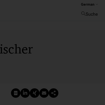
German
Suche
Suche schließen
ischer
PDF erstellen
Auf LinkedIn teilen
Auf Xing teilen
Per E-Mail teilen
Link kopieren