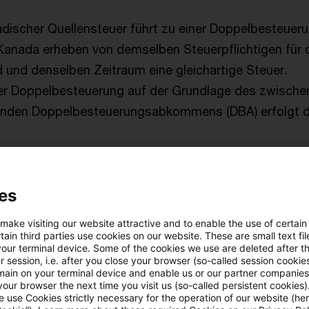
adischer Quellensteuer führt zu einer Doppelbesteuer
Kanada erheben von demselben Steuerpflichtigen für 
und denselben Zeitraum eine gleichartige Steuer.
er Doppelbesteuerung auf der Grundlage des zwisch
enden Doppelbesteuerungsabkommens (DBA) erfolgt 
 Entscheidung des Hessischen Finanzgerichts nicht nur
 sondern auch für die Gewerbesteuer. Zwar enthalte 
es
etz keine entsprechende Anrechnungsvorschrift, da
 make visiting our website attractive and to enable the use of certain
folgenverweis eine solche Anrechnung an. Trotz Fehle
ain third parties use cookies on our website. These are small text fil
your terminal device. Some of the cookies we use are deleted after t
ewerbesteuerrechtlichen Anrechnungsregelung habe di
 session, i.e. after you close your browser (so-called session cookie
main on your terminal device and enable us or our partner companies
nwendung der körperschaftsteuerrechtlichen und
our browser the next time you visit us (so-called persistent cookies)
chtlichen Anrechnungsregelungen (§ 26 Abs. 1 Satz 
 use Cookies strictly necessary for the operation of our website (her