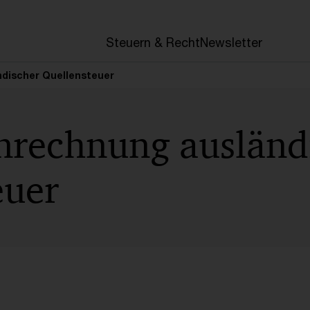
en
Steuern & Recht
Newsletter
discher Quellensteuer
nrechnung ausländ
euer