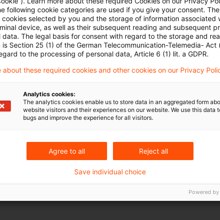
Cookie”). Learn more about these required Cookies on our Privacy Poli
EStG) zu erfolgen.
he following cookie categories are used if you give your consent. Th
ll cookies selected by you and the storage of information associated
rminal device, as well as their subsequent reading and subsequent p
anzgericht hat weiterhin entschieden, dass die Festst
 data. The legal basis for consent with regard to the storage and re
n is Section 25 (1) of the German Telecommunication-Telemedia- Act
l dem Grunde als auch der Höhe nach im Rahmen de
egard to the processing of personal data, Article 6 (1) lit. a GDPR.
urch das Finanzamt zu erfolgen habe.
 about these required cookies and other cookies on our Privacy Poli
2022)
Analytics cookies:
The analytics cookies enable us to store data in an aggregated form abo
website visitors and their experiences on our website. We use this data to
evision I R 8/21 des FA als unzulässig verworfen (§ 12
bugs and improve the experience for all visitors.
icht zu dem materiell-rechtlichen Problem geäußert, o
inen Anspruch auf Anrechnung der kanadischen Quelle
Agree to all
Reject all
t (und wie dieser Anspruch ggf. verfahrensrechtlich
Save individual choice
 K 1860/16 des Hessischen FG ist damit rechtskräftig.
Powered by