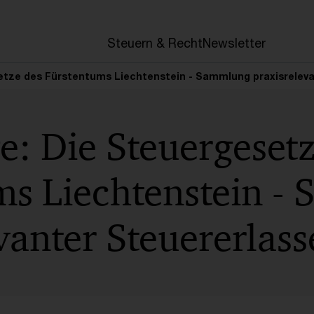
en
Steuern & Recht
Newsletter
etze des Fürstentums Liechtenstein - Sammlung praxisreleva
: Die Steuergesetz
ms Liechtenstein -
vanter Steuererlass