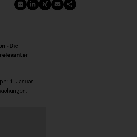
PDF erstellen
Auf LinkedIn teilen
Auf Xing teilen
Per E-Mail teilen
Link kopieren
on «Die
relevanter
per 1. Januar
machungen.