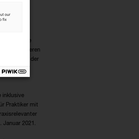
ut our
 fix
e erneut die
t. Des Weiteren
erkblättern der
 Sammlung
 inklusive
r Praktiker mit
axisrelevanter
. Januar 2021.