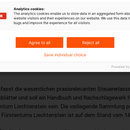
Analytics cookies:
The analytics cookies enable us to store data in an aggregated form abo
website visitors and their experiences on our website. We use this data to
bugs and improve the experience for all visitors.
Genehmigung der OECD in Paris wurde in dieser Ausgab
Agree to all
Reject all
 des OECD Musterabkommens (Version 2017) abgedruck
daktionelle Änderungen in den übrigen einschlägigen M
Save individual choice
 des Fürstentums Liechtensteins in der vorliegenden
Powered by
fasst die wesentlichen praxisrelevanten Steuererlasse
kblätter und soll ein Handbuch und Nachschlagewerk fü
tum Liechtenstein sein. Die vorliegende Sammlung pr
 Fürstentums Liechtenstein ist auf dem Stand vom 14