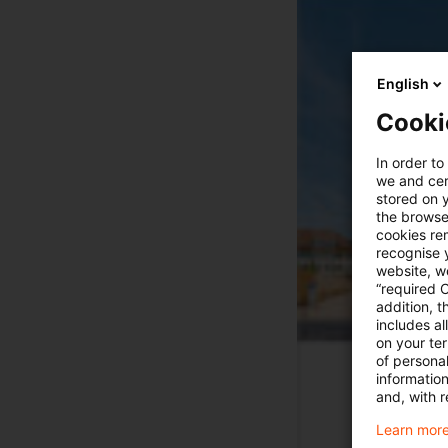
English
Cooki
In order to
we and cert
stored on 
the browser
cookies re
recognise y
website, we
“required 
addition, t
includes a
on your te
of personal
informatio
and, with r
Learn more