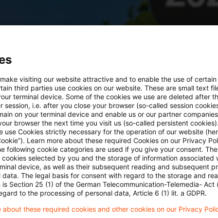
es
 make visiting our website attractive and to enable the use of certain
ain third parties use cookies on our website. These are small text fil
your terminal device. Some of the cookies we use are deleted after t
 session, i.e. after you close your browser (so-called session cookie
main on your terminal device and enable us or our partner companies
our browser the next time you visit us (so-called persistent cookies)
 use Cookies strictly necessary for the operation of our website (her
Cookie”). Learn more about these required Cookies on our Privacy Poli
he following cookie categories are used if you give your consent. Th
ll cookies selected by you and the storage of information associated
rminal device, as well as their subsequent reading and subsequent p
 data. The legal basis for consent with regard to the storage and re
n is Section 25 (1) of the German Telecommunication-Telemedia- Act
egard to the processing of personal data, Article 6 (1) lit. a GDPR.
 about these required cookies and other cookies on our Privacy Poli