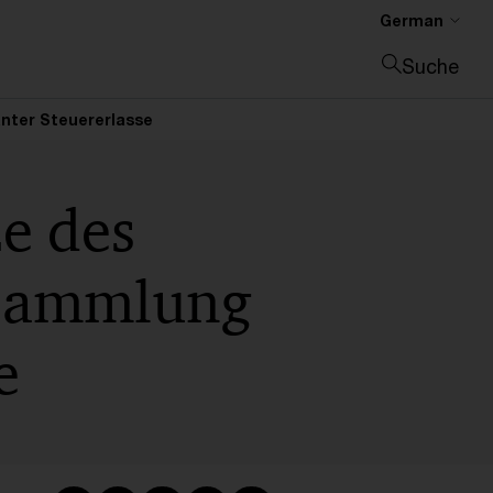
German
Suche
Suche schließen
nter Steuererlasse
e des
 Sammlung
e