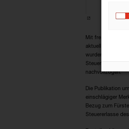
Mit freundlicher 
aktuelle Version
wurden diverse re
Steuerverwaltung
nachvollzogen.
Die Publikation um
einschlägiger Mer
Bezug zum Fürsten
Steuererlasse des