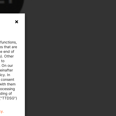
 functions,
es that are
he end of
s). Other
 to
. On our
einafter
cy. In
e consent
 with them
rocessing
ading of
 ("TTDSG")
cy.