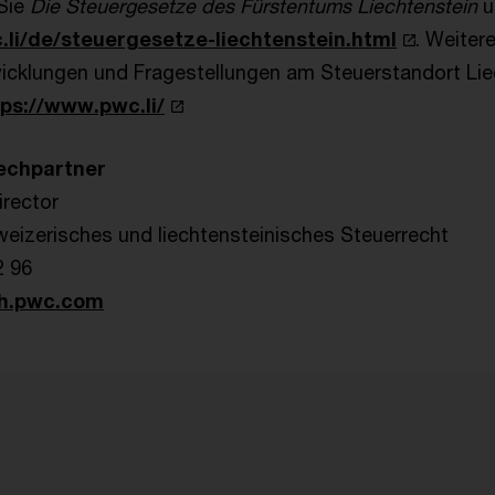
 Sie
Die Steuergesetze des Fürstentums Liechtenstein
u
.li/de/steuergesetze-liechtenstein.html
. Weiter
wicklungen und Fragestellungen am Steuerstandort Lie
tps://www.pwc.li/
echpartner
irector
hweizerisches und liechtensteinisches Steuerrecht
2 96
h.pwc.com