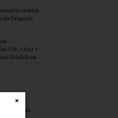
teuer im Hinblick
b der Einspruch
erte
s. 1 Nr. 1 Satz 1
zes (ErbStG) sei
e Revision als