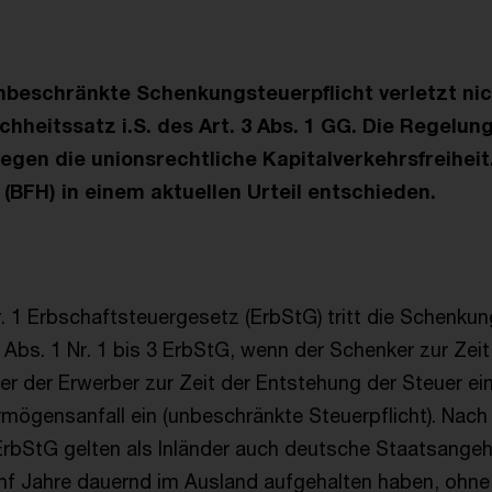
nbeschränkte Schenkungsteuerpflicht verletzt ni
chheitssatz i.S. des Art. 3 Abs. 1 GG. Die Regelun
egen die unionsrechtliche Kapitalverkehrsfreiheit
(BFH) in einem aktuellen Urteil entschieden.
. 1 Erbschaftsteuergesetz (ErbStG) tritt die Schenkung
1 Abs. 1 Nr. 1 bis 3 ErbStG, wenn der Schenker zur Zei
 der Erwerber zur Zeit der Entstehung der Steuer ein I
ögensanfall ein (unbeschränkte Steuerpflicht). Nach §
ErbStG gelten als Inländer auch deutsche Staatsangehö
fünf Jahre dauernd im Ausland aufgehalten haben, ohne 