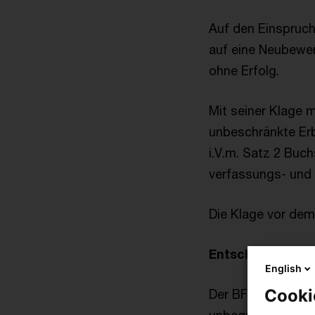
Auf den Einspruch
auf eine Neubewer
ohne Erfolg.
Mit seiner Klage 
unbeschränkte Erb
i.V.m. Satz 2 Buc
verfassungs- und 
Die Klage vor dem
Entscheidung d
English
Cooki
Der BFH hat sich 