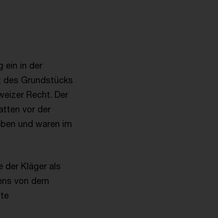
 ein in der
t des Grundstücks
eizer Recht. Der
atten vor der
eben und waren im
 der Kläger als
rens von dem
zte