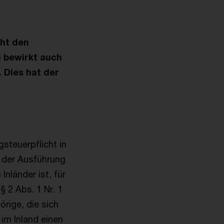
cht den
g bewirkt auch
. Dies hat der
steuerpflicht in
t der Ausführung
nländer ist, für
 2 Abs. 1 Nr. 1
rige, die sich
im Inland einen