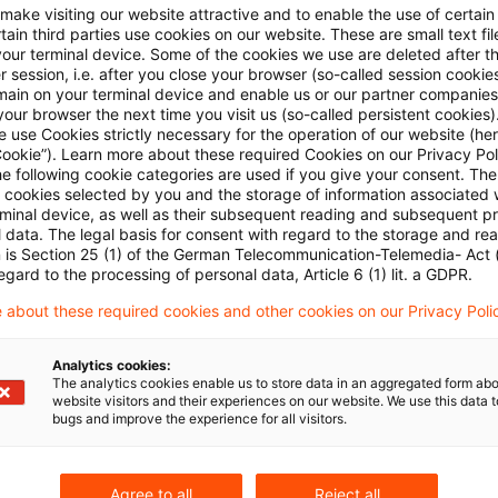
ckgewiesen.
 make visiting our website attractive and to enable the use of certain
ain third parties use cookies on our website. These are small text fil
your terminal device. Some of the cookies we use are deleted after t
te unbeschränkte Schenkungsteuerpflicht verstößt nich
 session, i.e. after you close your browser (so-called session cookie
main on your terminal device and enable us or our partner companies
our browser the next time you visit us (so-called persistent cookies)
 use Cookies strictly necessary for the operation of our website (her
Cookie”). Learn more about these required Cookies on our Privacy Poli
 der deutschen Staatsangehörigen mit Auslandswohnsi
he following cookie categories are used if you give your consent. Th
hst. b ErbStG in die unbeschränkte Steuerpflicht gehö
ll cookies selected by you and the storage of information associated
rminal device, as well as their subsequent reading and subsequent p
Umfangs des Steuergegenstands, der dem Gesetzgeb
 data. The legal basis for consent with regard to the storage and re
n is Section 25 (1) of the German Telecommunication-Telemedia- Act
aum eröffnet. Es handelt sich nicht um eine nachrang
egard to the processing of personal data, Article 6 (1) lit. a GDPR.
gkeitsaspekten einer erhöhten Rechtfertigung bedürfte.
 about these required cookies and other cookies on our Privacy Poli
 somit weiten Gestaltungsfreiheit des Gesetzgebers b
Analytics cookies:
The analytics cookies enable us to store data in an aggregated form abo
 unbeschränkten Schenkungsteuerpflicht erweist sich
website visitors and their experiences on our website. We use this data to
bugs and improve the experience for all visitors.
Abs. 1 Nr. 1 Satz 2 Buchst. b ErbStG als sachgerecht 
Agree to all
Reject all