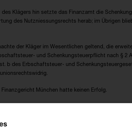
 des Klägers hin setzte das Finanzamt die Schenkungs
tung des Nutzniessungsrechts herab; im Übrigen blie
machte der Kläger im Wesentlichen geltend, die erweit
schaftsteuer- und Schenkungsteuerpflicht nach § 2 Ab
hst. b des Erbschaftsteuer- und Schenkungsteuergeset
unionsrechtswidrig.
 Finanzgericht München hatte keinen Erfolg.
es BFH
es
der Entscheidung der Vorinstanz angeschlossen und di