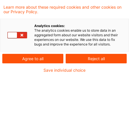
beschlossen, Tschechien, Deutschland,
Learn more about these required cookies and other cookies on
our Privacy Policy.
Estland, Spanien, Italien, Luxemburg, Ungarn
und Polen vor dem EuGH zu verklagen, weil
Analytics cookies:
The analytics cookies enable us to store data in an
diese die Richtlinie zum Schutz von
aggregated form about our website visitors and their
experiences on our website. We use this data to fix
Personen, die Verstöße gegen das
bugs and improve the experience for all visitors.
Unionsrecht melden (Richtlinie (EU)
Agree to all
Reject all
2019/1937), nicht vollständig umgesetzt und
die Umsetzungsmaßnahmen nicht mitgeteilt
Save individual choice
haben.
Die Richtlinie verpflichtet die Mitgliedstaaten,
Hinweisgebern unabhängig davon, ob sie in
Behörden oder in Unternehmen tätig sind,
geeignete Kanäle zur Verfügung zu stellen, über