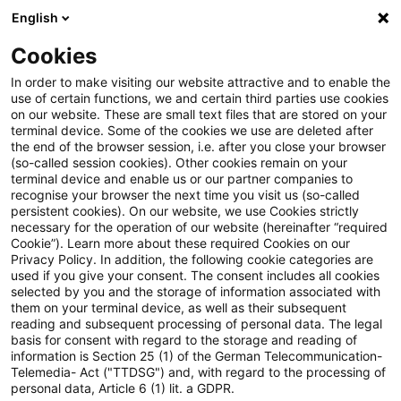
English
Suchbegriff eingeben
Suche
Suche sch
Blogs
Cookies
Blogs
Steuern & Recht
EU-Kommission beabsichtigt
In order to make visiting our website attractive and to enable the
use of certain functions, we and certain third parties use cookies
on our website. These are small text files that are stored on your
EU-Kommission beabsichtigt
terminal device. Some of the cookies we use are deleted after
the end of the browser session, i.e. after you close your browser
Klage im Zusammenhang mit
(so-called session cookies). Other cookies remain on your
terminal device and enable us or our partner companies to
dem Schutz von Hinweisgebern
recognise your browser the next time you visit us (so-called
persistent cookies). On our website, we use Cookies strictly
necessary for the operation of our website (hereinafter “required
Cookie”). Learn more about these required Cookies on our
Privacy Policy. In addition, the following cookie categories are
16. Februar 2023
1 Minute Lesezeit
used if you give your consent. The consent includes all cookies
selected by you and the storage of information associated with
PDF erstellen
Auf LinkedIn teilen
Auf Xing teilen
Per E-Mail teilen
Link kopieren
them on your terminal device, as well as their subsequent
reading and subsequent processing of personal data. The legal
basis for consent with regard to the storage and reading of
information is Section 25 (1) of the German Telecommunication-
Telemedia- Act ("TTDSG") and, with regard to the processing of
Die Europäische Kommission hat
personal data, Article 6 (1) lit. a GDPR.