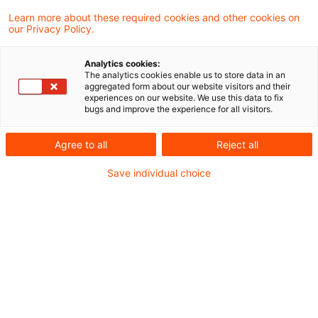
Learn more about these required cookies and other cookies on
our Privacy Policy.
Das Finanzgericht Berlin-Brandenburg hat in
Analytics cookies:
einem aktuellen Urteil entschieden, dass bei
The analytics cookies enable us to store data in an
aggregated form about our website visitors and their
der Berechnung der Gewerbesteuer die
experiences on our website. We use this data to fix
bugs and improve the experience for all visitors.
Entgelte, die ein
Wasserversorgungsunternehmen für die
Agree to all
Reject all
Entnahme von Grundwasser aufgewandt hat,
Save individual choice
zu einem Viertel zu berücksichtigen sind.
Diese gewerbesteuerliche Hinzurechnung
beruht auf § 8 Nr. 1 Buchstabe f GewStG.
Nach dieser Vorschrift ist dem
Gewerbeertrag ein Viertel der
Aufwendungen für die zeitlich befristete
Überlassung von Rechten hinzuzurechnen.