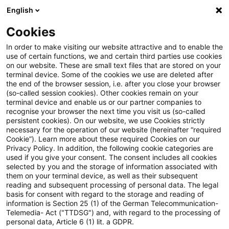
English
Suchbegriff eingeben
Suche
Suche sch
Blogs
Cookies
Blogs
Steuern & Recht
Gewerbesteuerliche Hinzure
In order to make visiting our website attractive and to enable the
use of certain functions, we and certain third parties use cookies
on our website. These are small text files that are stored on your
Gewerbesteuerliche
terminal device. Some of the cookies we use are deleted after
the end of the browser session, i.e. after you close your browser
Hinzurechnung auf
(so-called session cookies). Other cookies remain on your
terminal device and enable us or our partner companies to
Wassernutzungsentgelte im
recognise your browser the next time you visit us (so-called
persistent cookies). On our website, we use Cookies strictly
necessary for the operation of our website (hereinafter “required
Rahmen der öffentlichen
Cookie”). Learn more about these required Cookies on our
Privacy Policy. In addition, the following cookie categories are
Wasserversorgung
used if you give your consent. The consent includes all cookies
selected by you and the storage of information associated with
them on your terminal device, as well as their subsequent
reading and subsequent processing of personal data. The legal
basis for consent with regard to the storage and reading of
20. Februar 2023
2 Minuten Lesezeit
information is Section 25 (1) of the German Telecommunication-
PDF erstellen
Auf LinkedIn teilen
Auf Xing teilen
Per E-Mail teilen
Link kopieren
Telemedia- Act ("TTDSG") and, with regard to the processing of
personal data, Article 6 (1) lit. a GDPR.