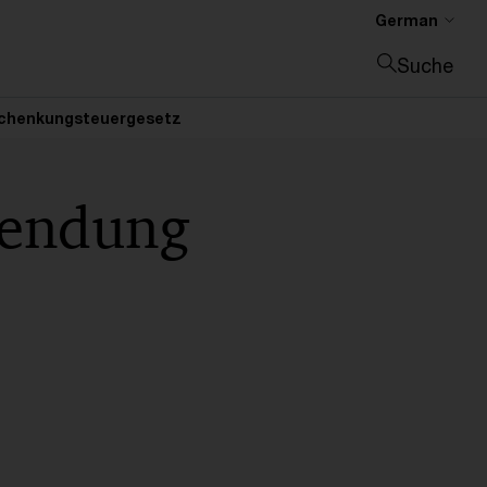
German
Suche
Suche schließen
 Schenkungsteuergesetz
wendung