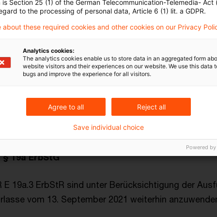
28a ErbStG
n is Section 25 (1) of the German Telecommunication-Telemedia- Act
egard to the processing of personal data, Article 6 (1) lit. a GDPR.
 about these required cookies and other cookies on our Privacy Poli
rkt sich weder auf die Antragstellung für das Abschm
StG noch auf die Antragstellung auf Verschonungsbed
Analytics cookies:
The analytics cookies enable us to store data in an aggregated form abo
website visitors and their experiences on our website. We use this data to
bugs and improve the experience for all visitors.
rbStG
Agree to all
Reject all
auf die Ermittlung der nicht abzugsfähigen Schulden
Save individual choice
 dem nach §§ 13a, 13c ErbStG befreiten Vermögen.
Powered by
 § 19a ErbStG
 R E 19a.3 ErbStR sind unter Berücksichtigung der Aus
Erlasse vom 13. September 2021 weiterhin anzuwende