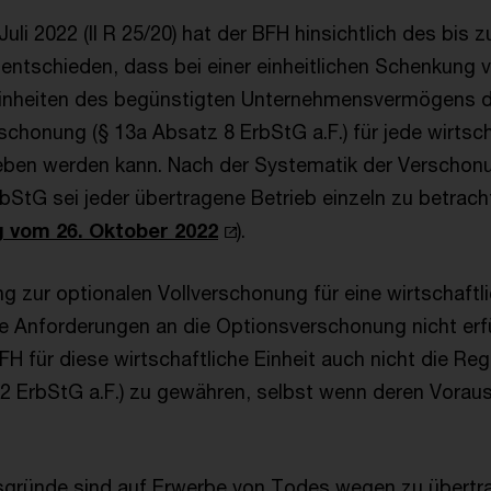
 Juli 2022 (II R 25/20) hat der BFH hinsichtlich des bis 
entschieden, dass bei einer einheitlichen Schenkung 
Einheiten des begünstigten Unternehmensvermögens di
schonung (§ 13a Absatz 8 ErbStG a.F.) für jede wirtsch
ben werden kann. Nach der Systematik der Verschon
bStG sei jeder übertragene Betrieb einzeln zu betrach
g vom 26. Oktober 2022
).
g zur optionalen Vollverschonung für eine wirtschaftli
e Anforderungen an die Optionsverschonung nicht erfül
H für diese wirtschaftliche Einheit auch nicht die Re
2 ErbStG a.F.) zu gewähren, selbst wenn deren Voraus
sgründe sind auf Erwerbe von Todes wegen zu übertr