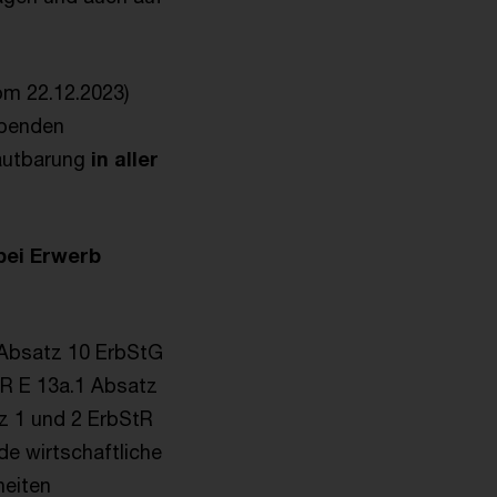
om 22.12.2023)
ebenden
lautbarung
in aller
bei Erwerb
Absatz 10 ErbStG
. R E 13a.1 Absatz
tz 1 und 2 ErbStR
de wirtschaftliche
heiten