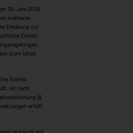
zum 30. Juni 2016
von mehreren
e Erklärung zur
aftliche Einheit
ungsregelungen
ten (zum Urteil
che Einheit
lt, ist nach
gelverschonung (§
setzungen erfüllt
agen und auch auf