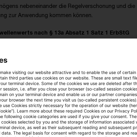
mögens nebeneinander die Regelverschonung und die
ung zur Anwendung kommen können.
wellenwerts nach § 13a Absatz 1 Satz 1 ErbStG
rkt sich nicht auf die Prüfung des Schwellenwerts aus.
es
uwenden.
 make visiting our website attractive and to enable the use of certain
13a Absatz 2 ErbStG
ain third parties use cookies on our website. These are small text fil
your terminal device. Some of the cookies we use are deleted after t
 session, i.e. after you close your browser (so-called session cookie
b mehrere selbstständige wirtschaftliche Einheiten 
main on your terminal device and enable us or our partner companies
our browser the next time you visit us (so-called persistent cookies)
ne von § 13b Absatz 2 ErbStG, ist der Abzugsbetrag
 use Cookies strictly necessary for the operation of our website (her
Cookie”). Learn more about these required Cookies on our Privacy Poli
ch Anwendung des § 13a Absatz 1 ErbStG verbleiben
he following cookie categories are used if you give your consent. Th
ll cookies selected by you and the storage of information associated
rminal device, as well as their subsequent reading and subsequent p
 data. The legal basis for consent with regard to the storage and re