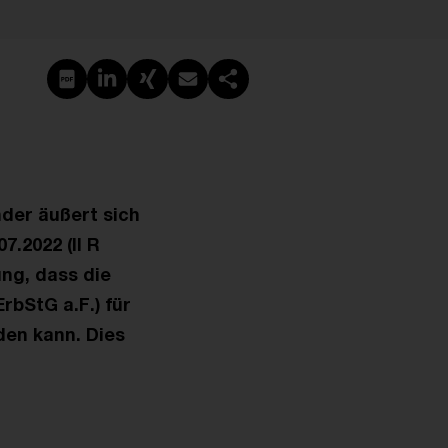
PDF erstellen
Auf LinkedIn teilen
Auf Xing teilen
Per E-Mail teilen
Link kopieren
der äußert sich
.2022 (II R
ng, dass die
rbStG a.F.) für
den kann. Dies