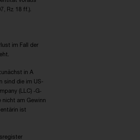
, Rz 18 ff.).
lust im Fall der
eht.
zunächst in A
n sind die im US-
ompany (LLC) ‑G‑
e nicht am Gewinn
entärin ist
sregister