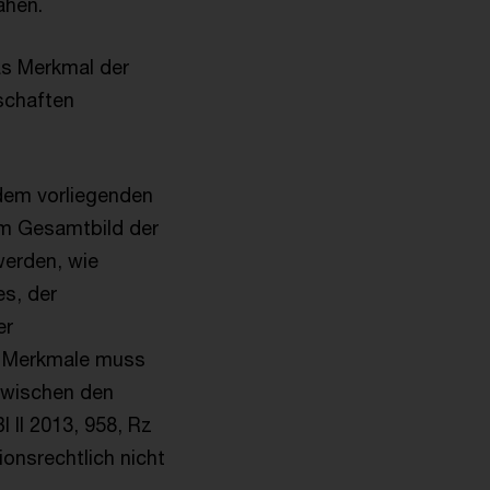
ahen.
as Merkmal der
schaften
 dem vorliegenden
em Gesamtbild der
werden, wie
es, der
er
r Merkmale muss
 zwischen den
 II 2013, 958, Rz
onsrechtlich nicht