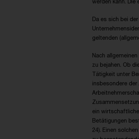
werden kann. Die e
Da es sich bei de
Unternehmensiden
geltenden (allgem
Nach allgemeinen 
zu bejahen. Ob di
Tätigkeit unter B
insbesondere der 
Arbeitnehmerschaf
Zusammensetzung 
ein wirtschaftlic
Betätigungen beste
24). Einen solche