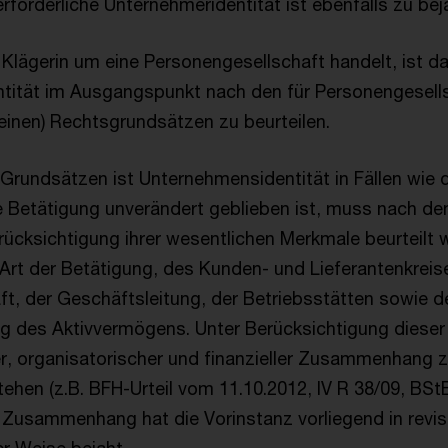
rforderliche Unternehmeridentität ist ebenfalls zu bej
r Klägerin um eine Personengesellschaft handelt, ist d
tität im Ausgangspunkt nach den für Personengesell
einen) Rechtsgrundsätzen zu beurteilen.
Grundsätzen ist Unternehmensidentität in Fällen wie
e Betätigung unverändert geblieben ist, muss nach d
erücksichtigung ihrer wesentlichen Merkmale beurteilt 
Art der Betätigung, des Kunden- und Lieferantenkreis
t, der Geschäftsleitung, der Betriebsstätten sowie d
des Aktivvermögens. Unter Berücksichtigung diese
her, organisatorischer und finanzieller Zusammenhang
hen (z.B. BFH-Urteil vom 11.10.2012, IV R 38/09, BStBl
n Zusammenhang hat die Vorinstanz vorliegend in revisi