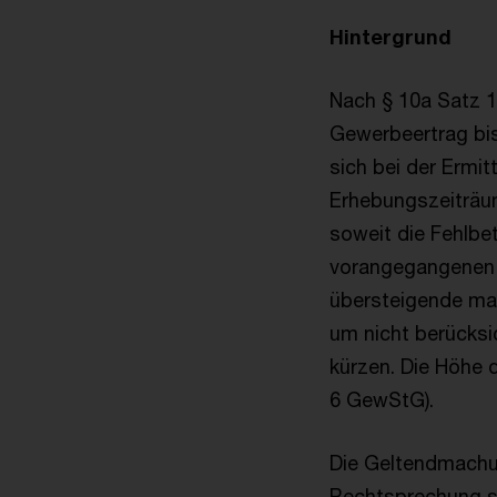
Hintergrund
Nach § 10a Satz 
Gewerbeertrag bis
sich bei der Erm
Erhebungszeiträu
soweit die Fehlbe
vorangegangenen E
übersteigende ma
um nicht berücks
kürzen. Die Höhe 
6 GewStG).
Die Geltendmachun
Rechtsprechung s