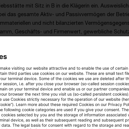
ebsstätte mit Sitz in B in die Klägerin ein. Ausweislic
bei das gesamte Aktiv- und Passivvermögen der Betri
r immateriellen und nicht bilanzierten Vermögensgege
amm, Geschäfts- und Firmenwert, gewerbliche Schutz
eich in alle bestehenden Dauerschuldverhältnisse, Arbe
ragsverhältnisse der Betriebsstätte eintrat.
es
ung führte die Klägerin den Betrieb der eingetragenen
 make visiting our website attractive and to enable the use of certain
r G vollumfänglich fort, das heißt, Verträge und Kun
ain third parties use cookies on our website. These are small text fil
your terminal device. Some of the cookies we use are deleted after t
tstätigkeit wurden übernommen und nahtlos fortgese
 session, i.e. after you close your browser (so-called session cookie
main on your terminal device and enable us or our partner companies
iebsstätte der G wurde gelöscht. Neben der Mituntern
our browser the next time you visit us (so-called persistent cookies)
r Klägerin sowie dem Halten der Anteile an der Komp
 use Cookies strictly necessary for the operation of our website (her
Cookie”). Learn more about these required Cookies on our Privacy Poli
eine weiteren operativen gewerblichen Aktivitäten mehr
he following cookie categories are used if you give your consent. Th
ll cookies selected by you and the storage of information associated
eutschland.
rminal device, as well as their subsequent reading and subsequent p
 data. The legal basis for consent with regard to the storage and re