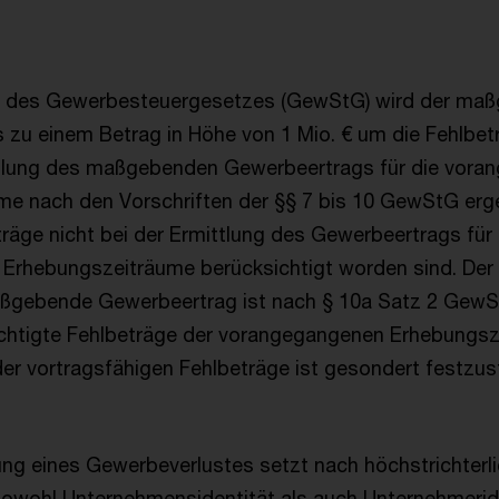
1 des Gewerbesteuergesetzes (GewStG) wird der ma
 zu einem Betrag in Höhe von 1 Mio. € um die Fehlbetr
ittlung des maßgebenden Gewerbeertrags für die vor
me nach den Vorschriften der §§ 7 bis 10 GewStG erg
träge nicht bei der Ermittlung des Gewerbeertrags für 
rhebungszeiträume berücksichtigt worden sind. Der 
ßgebende Gewerbeertrag ist nach § 10a Satz 2 GewS
ichtigte Fehlbeträge der vorangegangenen Erhebungs
der vortragsfähigen Fehlbeträge ist gesondert festzust
g eines Gewerbeverlustes setzt nach höchstrichterli
owohl Unternehmensidentität als auch Unternehmeride