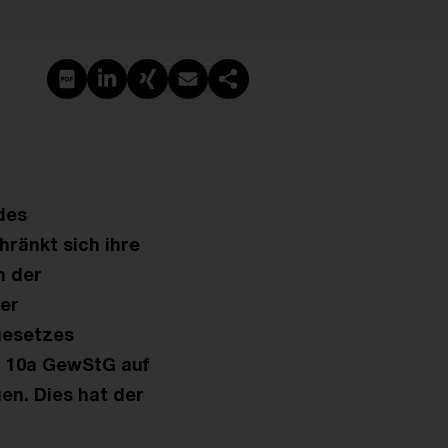
PDF erstellen
Auf LinkedIn teilen
Auf Xing teilen
Per E-Mail teilen
Link kopieren
des
ränkt sich ihre
n der
er
gesetzes
§ 10a GewStG auf
n. Dies hat der