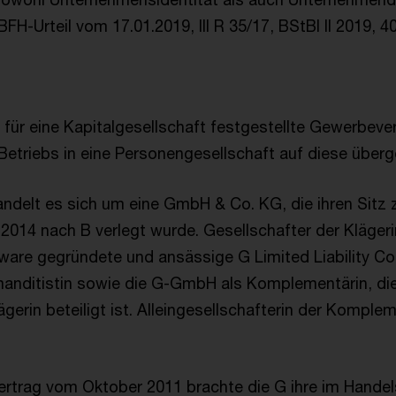
H-Urteil vom 17.01.2019, III R 35/17, BStBl II 2019, 407
er für eine Kapitalgesellschaft festgestellte Gewerbever
Betriebs in eine Personengesellschaft auf diese überg
handelt es sich um eine GmbH & Co. KG, die ihren Sitz 
 2014 nach B verlegt wurde. Gesellschafter der Klägeri
are gegründete und ansässige G Limited Liability C
manditistin sowie die G-GmbH als Komplementärin, di
ägerin beteiligt ist. Alleingesellschafterin der Komplem
ertrag vom Oktober 2011 brachte die G ihre im Handel