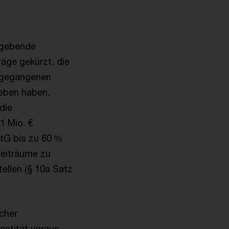
ßgebende
äge gekürzt, die
angegangenen
eben haben,
die
1 Mio. €
tG bis zu 60 %
zeiträume zu
ellen (§ 10a Satz
cher
ntität voraus