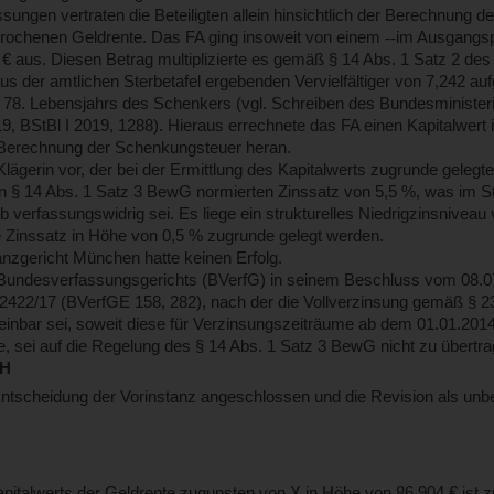
sungen vertraten die Beteiligten allein hinsichtlich der Berechnung d
rochenen Geldrente. Das FA ging insoweit von einem
‑‑
im Ausgangsp
€ aus. Diesen Betrag multiplizierte es gemäß § 14 Abs. 1 Satz 2 d
s der amtlichen Sterbetafel ergebenden Vervielfältiger von 7,242 a
n 78. Lebensjahrs des Schenkers (vgl. Schreiben des Bundesministe
, BStBl I 2019, 1288). Hieraus errechnete das FA einen Kapitalwert 
e Berechnung der Schenkungsteuer heran.
lägerin vor, der bei der Ermittlung des Kapitalwerts zugrunde gelegte 
n § 14 Abs. 1 Satz 3 BewG normierten Zinssatz von 5,5 %, was im St
lb verfassungswidrig sei. Es liege ein strukturelles Niedrigzinsnivea
rte Zinssatz in Höhe von 0,5 % zugrunde gelegt werden.
nzgericht München hatte keinen Erfolg.
Bundesverfassungsgerichts (BVerfG) in seinem Beschluss vom 08.0
2422/17 (BVerfGE 158, 282), nach der die Vollverzinsung gemäß § 23
einbar sei, soweit diese für Verzinsungszeiträume ab dem 01.01.201
e, sei auf die Regelung des § 14 Abs. 1 Satz 3 BewG nicht zu übertra
FH
ntscheidung der Vorinstanz angeschlossen und die Revision als unb
italwerts der Geldrente zugunsten von X in Höhe von 86.904 € ist zu