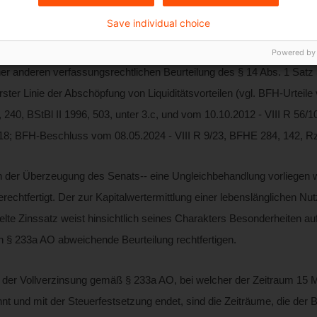
nem Vorlagebeschluss vom 08.05.2024 - VIII R 9/23 (BFHE 284, 142)
Save individual choice
.04.2021 bei einer Aussetzung der Vollziehung (AdV) in Höhe von 0
 1 Satz 1 AO mit Art. 3 Abs. 1 GG für unvereinbar gehalten hat, führt
Powered by
ner anderen verfassungsrechtlichen Beurteilung des § 14 Abs. 1 Sa
ster Linie der Abschöpfung von Liquiditätsvorteilen (vgl. BFH-Urteil
240, BStBl II 1996, 503, unter 3.c, und vom 10.10.2012 - VIII R 56/
 18; BFH-Beschluss vom 08.05.2024 - VIII R 9/23, BFHE 284, 142, Rz 
n der Überzeugung des Senats‑‑ eine Ungleichbehandlung vorliegen 
rechtfertigt. Der zur Kapitalwertermittlung einer lebenslänglichen Nu
te Zinssatz weist hinsichtlich seines Charakters Besonderheiten auf,
h § 233a AO abweichende Beurteilung rechtfertigen.
der Vollverzinsung gemäß § 233a AO, bei welcher der Zeitraum 15 
nt und mit der Steuerfestsetzung endet, sind die Zeiträume, die der