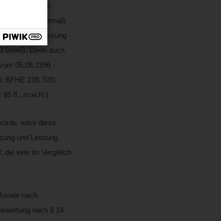
 Zinsen seit dem
,5 % pro Monat gemäß
 dies nach Auffassung
tz 3 BewG. Denn auch
e vom 05.06.1996 -
10, BFHE 238, 530,
85 ff., m.w.N.)
würde, wäre diese
tzung und Leistung
 die eine im Vergleich
Monate nach
 Bewertung nach § 14