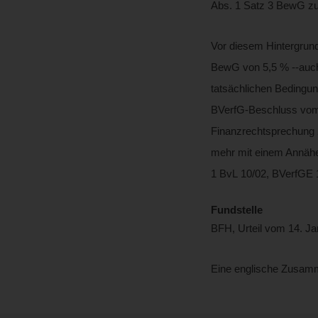
Abs. 1 Satz 3 BewG zug
Vor diesem Hintergrund 
BewG von 5,5 % ‑‑auch
tatsächlichen Bedingung
BVerfG-Beschluss vom 
Finanzrechtsprechung 2
mehr mit einem Annähe
1 BvL 10/02, BVerfGE 11
Fundstelle
BFH, Urteil vom 14. Ja
Eine englische Zusamm