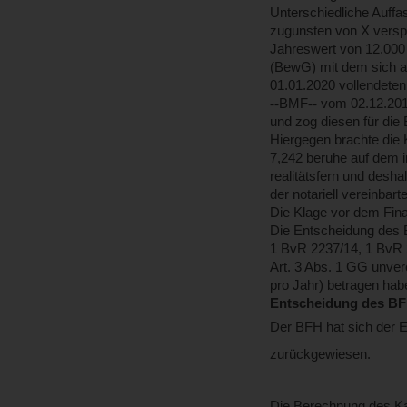
Unterschiedliche Auffas
zugunsten von X versp
Jahreswert von 12.000 
(BewG) mit dem sich au
01.01.2020 vollendete
‑‑
BMF
‑‑
vom 02.12.2019
und zog diesen für di
Hiergegen brachte die K
7,242 beruhe auf dem i
realitätsfern und desha
der notariell vereinba
Die Klage vor dem Fina
Die Entscheidung des 
1 BvR 2237/14, 1 BvR 
Art. 3 Abs. 1 GG unver
pro Jahr) betragen hab
Entscheidung des B
Der BFH hat sich der E
zurückgewiesen.
Die Berechnung des Kap