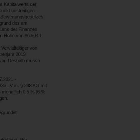
es Kapitalwerts der
unkt unstreitigen
‑‑
es Bewertungsgesetzes
ufgrund des am
riums der Finanzen
in Höhe von 86.904 €
Vervielfältiger von
reitjahr 2019
u vor. Deshalb müsse
7.2021 -
3a i.V.m. § 238 AO mit
4 monatlich 0,5 % (6 %
gen.
egründet
treffend. Der