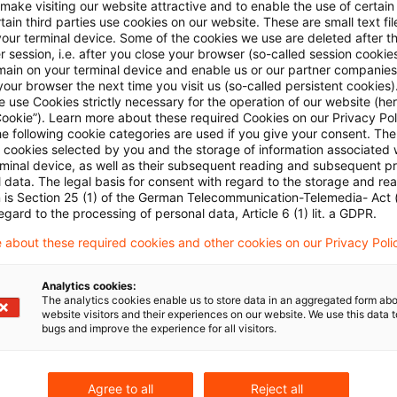
 make visiting our website attractive and to enable the use of certain
es lebenslänglichen Nutzungsrechts für Zwecke der Erbschaft- und
ain third parties use cookies on our website. These are small text fil
your terminal device. Some of the cookies we use are deleted after t
 3 BewG geht es nicht um das Abschöpfen von Vorteilen aus der spät
 session, i.e. after you close your browser (so-called session cookie
main on your terminal device and enable us or our partner companies
g ‑‑mitunter erst in Jahrzehnten fälliger‑‑ zukünftiger Verpflichtunge
our browser the next time you visit us (so-called persistent cookies)
 use Cookies strictly necessary for the operation of our website (her
Cookie”). Learn more about these required Cookies on our Privacy Poli
 Bewertungsrechts zur Kapitalwertermittlung dienen anderen Zwecken
he following cookie categories are used if you give your consent. Th
 233a AO (zuletzt BFH-Urteil vom 14.07.2020 - VIII R 3/17, BFHE 269
ll cookies selected by you and the storage of information associated
rminal device, as well as their subsequent reading and subsequent p
 data. The legal basis for consent with regard to the storage and re
n is Section 25 (1) of the German Telecommunication-Telemedia- Act
egard to the processing of personal data, Article 6 (1) lit. a GDPR.
g im Sinne des Art. 3 Abs. 1 GG liegt insoweit nicht vor (vgl. ebenso
 about these required cookies and other cookies on our Privacy Poli
19, Zeitschrift für Erbrecht und Vermögensnachfolge ‑‑ZEV‑‑ 2021, 4
vom 28.07.2021 - 4 K 865/21 Erb, EFG 2021, 1735 ‑‑zu § 12 BewG‑‑; 
Analytics cookies:
The analytics cookies enable us to store data in an aggregated form abo
929/19 Erb,AO, EFG 2022, 1470; zu § 12 BewG Viskorf in Viskorf/Sc
website visitors and their experiences on our website. We use this data to
bugs and improve the experience for all visitors.
Schenkungsteuergesetz, Bewertungsgesetz, 7. Aufl., § 12 BewG Rz 5
zweifelnd Schur/Schur, ZEV 2020, 317, Rz 21).
Agree to all
Reject all