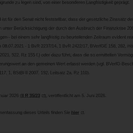
runde zu legen sind, von einer besonderen Langfristigkeit geprägt.
ist für den Senat nicht feststellbar, dass der gesetzliche Zinssatz de
 unter Berücksichtigung der durch den Ausbruch der Finanzkrise 20
en‑‑ bei einem sehr langfristig zu beurteilenden Zeitraum evident realit
08.07.2021 - 1 BvR 2237/14, 1 BvR 2422/17, BVerfGE 158, 282, Höc
021, 922, Rz 155 f.) oder dazu führt, dass die so ermittelten Verm
rungswert an den gemeinen Wert erfasst werden (vgl. BVerfG-Besc
7, 1, BStBl II 2007, 192, Leitsatz 2a, Rz 110).
nuar 2026 (
II R 35/23
), veröffentlicht am 5. Juni 2026
.
enfassung dieses Urteils finden Sie
hier
.