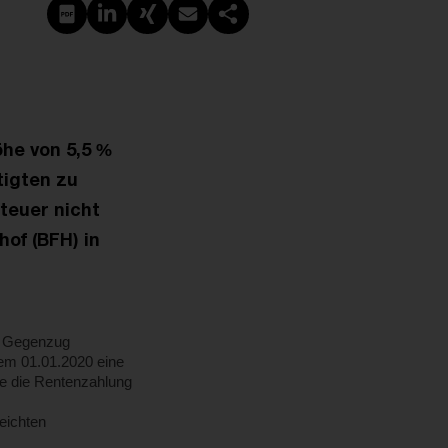
PDF erstellen
Auf LinkedIn teilen
Auf Xing teilen
Per E-Mail teilen
Link kopieren
he von 5,5 %
tigten zu
teuer nicht
of (BFH) in
m Gegenzug
dem 01.01.2020 eine
te die Rentenzahlung
eichten