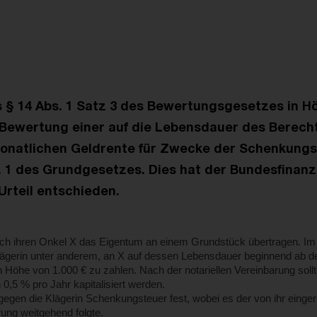
 § 14 Abs. 1 Satz 3 des Bewertungsgesetzes in Hö
 Bewertung einer auf die Lebensdauer des Berech
onatlichen Geldrente für Zwecke der Schenkungs
. 1 des Grundgesetzes. Dies hat der Bundesfinanzh
Urteil entschieden.
rch ihren Onkel X das Eigentum an einem Grundstück übertragen. I
 Klägerin unter anderem, an X auf dessen Lebensdauer beginnend ab 
n Höhe von 1.000 € zu zahlen. Nach der notariellen Vereinbarung soll
0,5 % pro Jahr kapitalisiert werden.
egen die Klägerin Schenkungsteuer fest, wobei es der von ihr einger
ung weitgehend folgte.