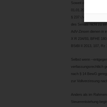
Soweit der BFH in sei
01.01.2019 bis zum 15
§ 237 i.V.m. § 238 Abs.
des Senats nicht zu ei
AdV-Zinsen dienen in er
X R 234/93, BFHE 180, 
BStBl II 2013, 107, Rz
Selbst wenn ‑‑entgege
verfassungsrechtlich ge
nach § 14 BewG geregel
zur Vollverzinsung nac
Anders als im Rahmen 
Steuerentstehung begin