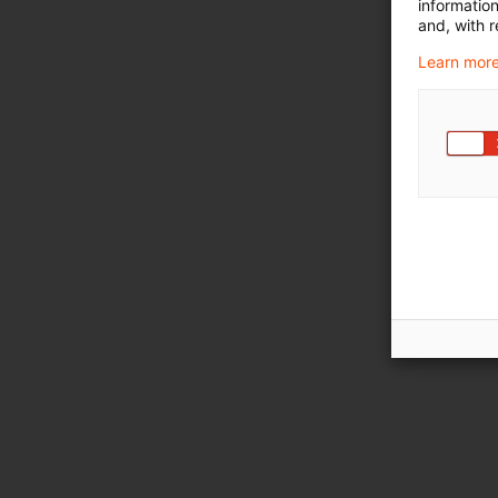
informatio
and, with r
Learn more