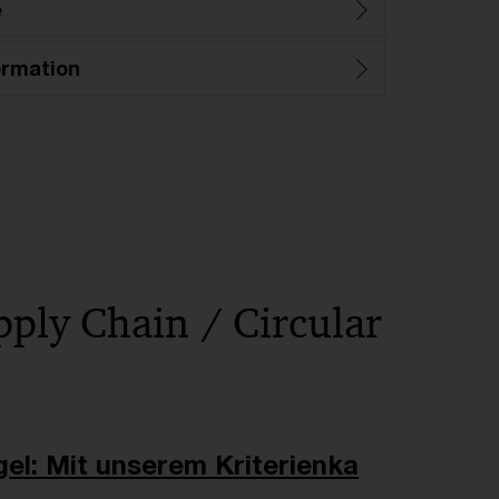
e
ormation
pply Chain / Circular
el: Mit unserem Kriterienka