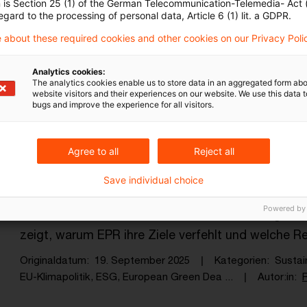
n is Section 25 (1) of the German Telecommunication-Telemedia- Act
egard to the processing of personal data, Article 6 (1) lit. a GDPR.
Die EU-Kommission plant mit dem Circular Econom
 about these required cookies and other cookies on our Privacy Poli
Rahmen für eine funktionierende Circular Economy
Originaldatum
01. Oktober 2025
Kategorien
Sustainab
Analytics cookies:
Innovation, EU-Klimapolitik, ESG, Europe ...
Autor:in
Ro
The analytics cookies enable us to store data in an aggregated form abo
website visitors and their experiences on our website. We use this data to
bugs and improve the experience for all visitors.
Circular Economy in Europa: Die u
Agree to all
Reject all
...
Save individual choice
Die Extended Producer Responsibility (EPR) soll ei
Powered by
sein – doch in der Praxis bleibt sie oft wirkungsl
zeigt, warum EPR ihre Ziele verfehlt und welche Re
Originaldatum
19. September 2025
Kategorien
Sustai
EU-Klimapolitik, ESG, European Green Dea ...
Autor:in