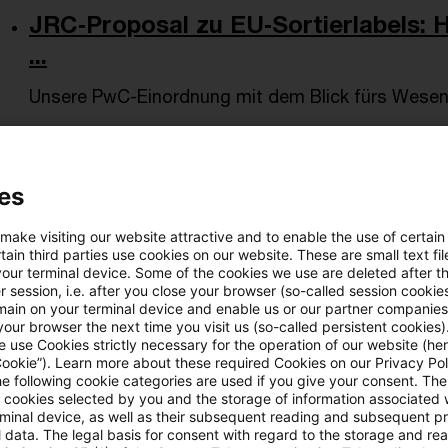
JRC‑Proposal zu EU‑Sortierlabels:
...
Unsere PwC-Einordnung mit dem Blick fürs Wesen
Originaldatum
27. Januar 2026
Kategorien
Sustainable
Circular Economy
Autor:in
Robert Kammerer
es
 make visiting our website attractive and to enable the use of certain
Ecodesign & Energy Labeling: EU erw
ain third parties use cookies on our website. These are small text fil
your terminal device. Some of the cookies we use are deleted after t
Ein Einblick in die Inhalte des Working Plan 2025 
 session, i.e. after you close your browser (so-called session cookie
main on your terminal device and enable us or our partner companies
Originaldatum
16. Oktober 2025
Kategorien
Sustainab
our browser the next time you visit us (so-called persistent cookies)
 use Cookies strictly necessary for the operation of our website (her
EU-Klimapolitik, ESG, European Green Dea ...
Autor:in
Cookie”). Learn more about these required Cookies on our Privacy Poli
he following cookie categories are used if you give your consent. Th
ll cookies selected by you and the storage of information associated
rminal device, as well as their subsequent reading and subsequent p
Einblicke in den Circular Economy A
 data. The legal basis for consent with regard to the storage and re