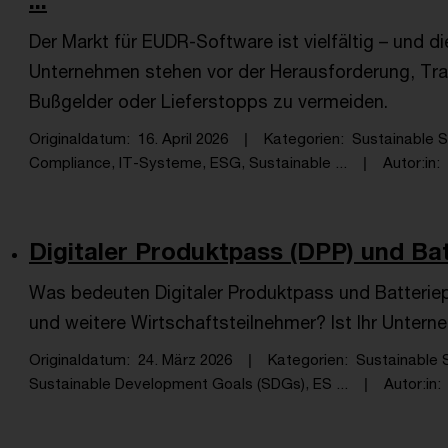
...
Der Markt für EUDR-Software ist vielfältig – und di
Unternehmen stehen vor der Herausforderung, Tra
Bußgelder oder Lieferstopps zu vermeiden.
Originaldatum
16. April 2026
Kategorien
Sustainable S
Compliance, IT-Systeme, ESG, Sustainable ...
Autor:in
Digitaler Produktpass (DPP) und Batt
Was bedeuten Digitaler Produktpass und Batteriepa
und weitere Wirtschaftsteilnehmer? Ist Ihr Unter
Originaldatum
24. März 2026
Kategorien
Sustainable S
Sustainable Development Goals (SDGs), ES ...
Autor:in