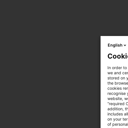
English
Cooki
In order to
we and cert
stored on 
the browser
cookies re
recognise y
website, we
“required 
addition, t
includes a
on your te
of personal