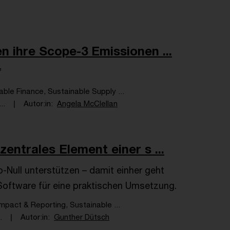
n ihre Scope-3 Emissionen ...
”
able Finance, Sustainable Supply ...
..
Autor:in
Angela McClellan
entrales Element einer s ...
ull unterstützen – damit einher geht
Software für eine praktischen Umsetzung.
Impact & Reporting, Sustainable ...
.
Autor:in
Gunther Dütsch