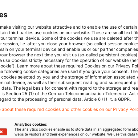
 der eigenen Berichtspflicht durch eine Konzernberich
es
 auch großen kapitalmarktorientierten – Tochteruntern
 make visiting our website attractive and to enable the use of certain
inaus ist eine Befreiungsmöglichkeit für bestimmte 
ain third parties use cookies on our website. These are small text fil
your terminal device. Some of the cookies we use are deleted after t
inancial holding undertakings“ sind.
 session, i.e. after you close your browser (so-called session cookie
main on your terminal device and enable us or our partner companies
our browser the next time you visit us (so-called persistent cookies)
iale Wirkung der CSRD bleibt bestehen, wenngleich die
 use Cookies strictly necessary for the operation of our website (her
Cookie”). Learn more about these required Cookies on our Privacy Poli
erden. Drittlandunternehmen fallen ab dem 1. Januar 2
he following cookie categories are used if you give your consent. Th
 wenn sie (1) mehr als 450 Mio. EUR Umsatzerlöse in d
ll cookies selected by you and the storage of information associated
rminal device, as well as their subsequent reading and subsequent p
schäftsjahren erzielten und (2) in der EU ein Tochter
 data. The legal basis for consent with regard to the storage and re
n is Section 25 (1) of the German Telecommunication-Telemedia- Act
lassung mit mehr als 200 Mio. EUR Umsatzerlösen im 
egard to the processing of personal data, Article 6 (1) lit. a GDPR.
ben.
 about these required cookies and other cookies on our Privacy Poli
ten Punkten sowie den weiteren mit dem „content pro
Analytics cookies:
The analytics cookies enable us to store data in an aggregated form abo
nderungen an den Pflichten zur Nachhaltigkeitsberich
website visitors and their experiences on our website. We use this data to