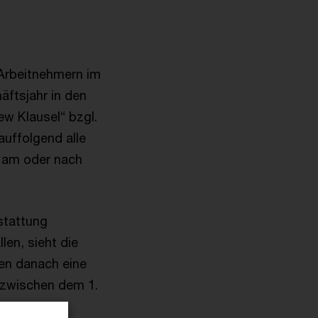
 Arbeitnehmern im
ftsjahr in den
w Klausel“ bzgl.
uffolgend alle
e am oder nach
stattung
len, sieht die
nen danach eine
 zwischen dem 1.