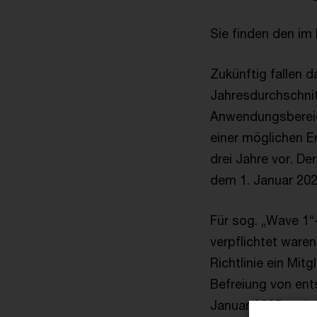
Sie finden den im
Zukünftig fallen 
Jahresdurchschnit
Anwendungsbereich
einer möglichen E
drei Jahre vor. D
dem 1. Januar 202
Für sog. „Wave 1“
verpflichtet waren
Richtlinie ein Mit
Befreiung von ent
Januar 2025 und d