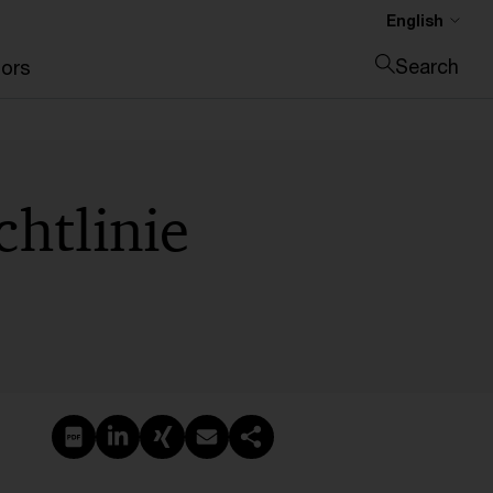
English
Search
ors
Close search
htlinie
Create PDF
Share on LinkedIn
Share on Xing
Share via email
Copy link