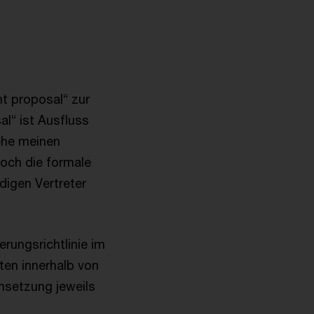
t proposal“ zur
al“ ist Ausfluss
ehe meinen
noch die formale
igen Vertreter
rungsrichtlinie im
aten innerhalb von
msetzung jeweils