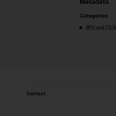
Metadata
Categories
BFH und FG R
Contact