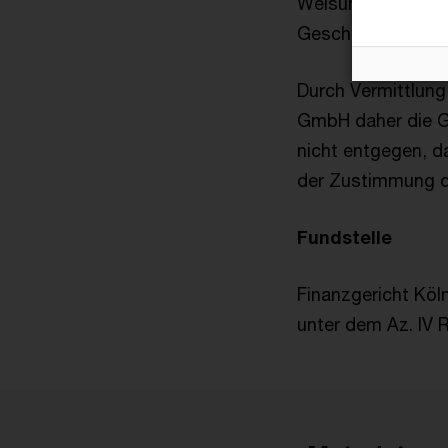
Weisungsbefugniss
Geschäftsführerin
Durch Vermittlun
GmbH daher die Ge
nicht entgegen, d
der Zustimmung d
Fundstelle
Finanzgericht Köln
unter dem Az. IV 