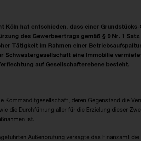
ht Köln hat entschieden, dass einer Grundstücks
Kürzung des Gewerbeertrags gemäß § 9 Nr. 1 Sat
her Tätigkeit im Rahmen einer Betriebsaufspaltu
ner Schwestergesellschaft eine Immobilie vermiete
Verflechtung auf Gesellschafterebene besteht.
eine Kommanditgesellschaft, deren Gegenstand die Ve
ie die Durchführung aller für die Erzielung dieser Zwe
ßnahmen ist.
chgeführten Außenprüfung versagte das Finanzamt die 