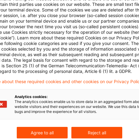
allgemeinen Wirtschaftsverkehr und die Partizipation 
ain third parties use cookies on our website. These are small text fil
your terminal device. Some of the cookies we use are deleted after t
aft verwirklichten Wertschöpfung überlagern dann die
 session, i.e. after you close your browser (so-called session cookie
tung.
main on your terminal device and enable us or our partner companies
our browser the next time you visit us (so-called persistent cookies)
 use Cookies strictly necessary for the operation of our website (her
Cookie”). Learn more about these required Cookies on our Privacy Poli
es Finanzgerichts sind die Voraussetzungen der Bet
he following cookie categories are used if you give your consent. Th
ersonelle Verflechtung, erfüllt. Die hinter beiden Un
ll cookies selected by you and the storage of information associated
rminal device, as well as their subsequent reading and subsequent p
n haben einen einheitlichen geschäftlichen Betätigung
 data. The legal basis for consent with regard to the storage and re
n is Section 25 (1) of the German Telecommunication-Telemedia- Act
ternehmen durchsetzen können. Beteiligungsidentität i
egard to the processing of personal data, Article 6 (1) lit. a GDPR.
g. Ein Beherrschungsverhältnis kann auch dadurch b
 about these required cookies and other cookies on our Privacy Poli
hafter oder eine Gesellschaftergruppe im Rahmen der
sammlung der jeweiligen Gesellschaft ihren Willen du
Analytics cookies:
The analytics cookies enable us to store data in an aggregated form abo
website visitors and their experiences on our website. We use this data to
lten, wenn am Besitzunternehmen Gesellschafter betei
bugs and improve the experience for all visitors.
en keine Anteile halten (sog. Nur-Besitzgesellschafter
Z-GmbH unter Ausnutzung der durch Beherrschungsver
Agree to all
Reject all