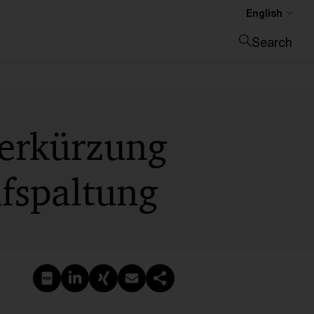
English
Search
Close search
uerkürzung
ufspaltung
Create PDF
Share on LinkedIn
Share on Xing
Share via email
Copy link