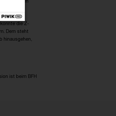
ur alleinigen
konnte die Z-
rn. Dem steht
eb hinausgehen,
ision ist beim BFH