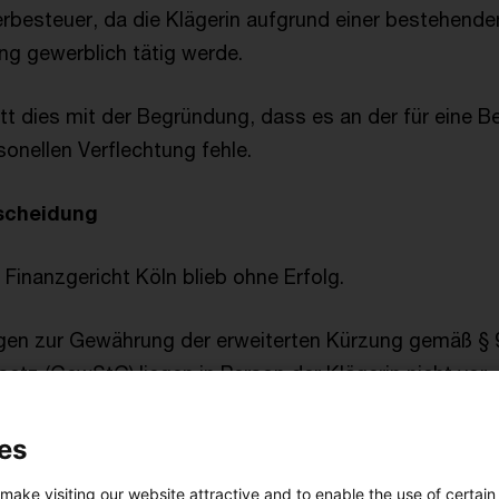
besteuer, da die Klägerin aufgrund einer bestehende
ng gewerblich tätig werde.
itt dies mit der Begründung, dass es an der für eine 
sonellen Verflechtung fehle.
tscheidung
Finanzgericht Köln blieb ohne Erfolg.
en zur Gewährung der erweiterten Kürzung gemäß § 9 
tz (GewStG) liegen in Person der Klägerin nicht vor, 
ehmen einen gewerblichen Charakter hat. Namentlich is
9 Nr. 1 S. 2 GewStG zu versagen, wenn zwischen dem
es
 stehenden Betriebsgesellschaft eine Betriebsaufspal
 make visiting our website attractive and to enable the use of certain