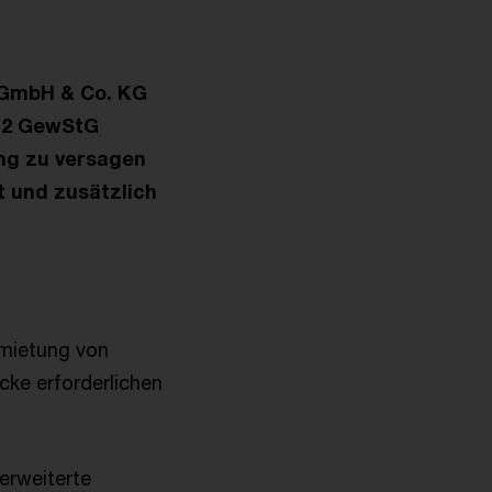
-GmbH & Co. KG
z 2 GewStG
ng zu versagen
t und zusätzlich
rmietung von
cke erforderlichen
erweiterte