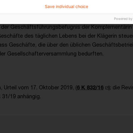
e sowie ihre Beteiligung an der Komplementärin, die z
Save individual choice
 berufen war, ihren Willen durchsetzen.
Powered by
g der Geschäftsführungsbefugnis der Komplementärin 
schäfte des täglichen Lebens bei der Klägerin steue
ass Geschäfte, die über den üblichen Geschäftsbetri
er Gesellschafterversammlung bedurften.
, Urteil vom 17. Oktober 2019, (
6 K 832/16
); die Rev
R 31/19 anhängig.