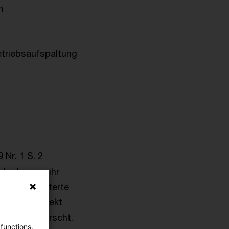
n
Betriebsaufspaltung
Nr. 1 S. 2
da das von ihr
t die erweiterte
 Steuersubjekt
tung vorherrscht.
 functions,