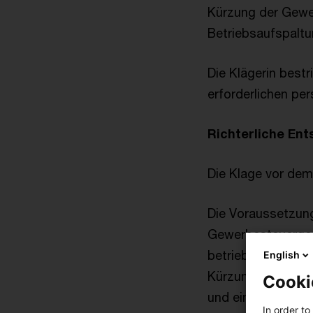
Kürzung der Gewer
Betriebsaufspaltu
Die Klägerin bestr
erforderlichen per
Richterliche En
Die Klage vor dem 
Die Voraussetzung
Gewerbesteuergese
betriebene Untern
English
Kürzung gemäß § 
Cooki
und einer daneben
In order to