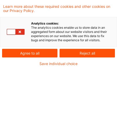
für die tatsächlichen Voraussetzungen einer
Learn more about these required cookies and other cookies on
our Privacy Policy.
Änderung gemäß § 173 Abs. 1 Nr. 1 AO trägt
grundsätzlich das Finanzamt; die Beweislast
Analytics cookies:
The analytics cookies enable us to store data in an
dafür, dass dem für die Veranlagung des
aggregated form about our website visitors and their
experiences on our website. We use this data to fix
Steuerpflichtigen zuständigen
bugs and improve the experience for all visitors.
Sachbearbeiter ausnahmsweise auch nicht
Agree to all
Reject all
aktenkundige Tatsachen dienstlich bekannt
waren, nach dem Inhalt der zu
Save individual choice
bearbeitenden Steuererklärung als bekannt
zuzurechnen sind oder aufgrund Verletzung
der Ermittlungspflicht hätten bekannt sein
müssen, trägt jedoch der Steuerpflichtige.
Dies hat das Finanzgericht Hamburg in
einem aktuellen Urteil entschieden.