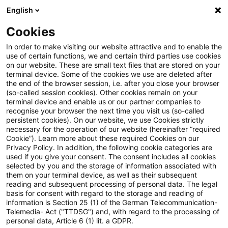
English
Enter search query
Search
Close sea
Blogs
Cookies
Blogs
Steuern & Recht
Änderung wegen nachträglic
In order to make visiting our website attractive and to enable the
use of certain functions, we and certain third parties use cookies
on our website. These are small text files that are stored on your
Änderung wegen nachträglich
terminal device. Some of the cookies we use are deleted after
the end of the browser session, i.e. after you close your browser
bekanntgewordener Tatsachen
(so-called session cookies). Other cookies remain on your
terminal device and enable us or our partner companies to
nach Betriebsprüfung
recognise your browser the next time you visit us (so-called
persistent cookies). On our website, we use Cookies strictly
necessary for the operation of our website (hereinafter “required
Cookie”). Learn more about these required Cookies on our
Privacy Policy. In addition, the following cookie categories are
16 September 2020
2 minutes reading time
used if you give your consent. The consent includes all cookies
selected by you and the storage of information associated with
Create PDF
Share on LinkedIn
Share on Xing
Share via email
Copy link
them on your terminal device, as well as their subsequent
reading and subsequent processing of personal data. The legal
basis for consent with regard to the storage and reading of
information is Section 25 (1) of the German Telecommunication-
Telemedia- Act ("TTDSG") and, with regard to the processing of
Die objektive Beweislast (Feststellungslast)
personal data, Article 6 (1) lit. a GDPR.