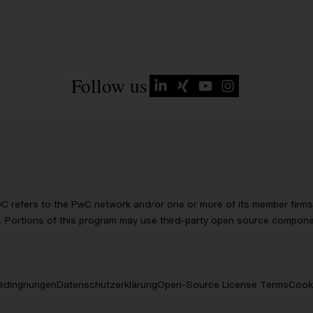
Follow us
wC refers to the PwC network and/or one or more of its member firms, 
ls. Portions of this program may use third-party open source compon
edingnungen
Datenschutzerklärung
Open-Source License Terms
Cooki