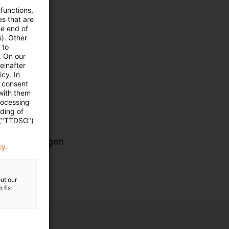
 functions,
es that are
hen FiDA
he end of
ung erfolgt.
s). Other
 to
. On our
einafter
cy. In
e consent
 with them
rocessing
ading of
 ("TTDSG")
es vierwöchigen
cy.
ut our
 fix