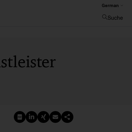
German
Suche
Suche schließen
stleister
PDF erstellen
Auf LinkedIn teilen
Auf Xing teilen
Per E-Mail teilen
Link kopieren