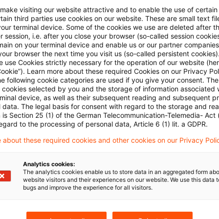
 make visiting our website attractive and to enable the use of certain
ain third parties use cookies on our website. These are small text fil
wC Plus tagesaktuell, wie sich die Regulatorik in Sac
your terminal device. Some of the cookies we use are deleted after t
r Zeitplan eingehalten wird und wann die finale Umsetz
 session, i.e. after you close your browser (so-called session cookie
main on your terminal device and enable us or our partner companies
our browser the next time you visit us (so-called persistent cookies)
 use Cookies strictly necessary for the operation of our website (her
och kein PwC Plus-Abonnement?
Cookie”). Learn more about these required Cookies on our Privacy Poli
he following cookie categories are used if you give your consent. Th
ll cookies selected by you and the storage of information associated
ch zunächst für den
kostenfreien Bereich
an unter
rminal device, as well as their subsequent reading and subsequent p
 data. The legal basis for consent with regard to the storage and re
lus.de
und
n is Section 25 (1) of the German Telecommunication-Telemedia- Act
egard to the processing of personal data, Article 6 (1) lit. a GDPR.
schließend unter dem Menüpunkt "Abo" ein kostenfrei
 about these required cookies and other cookies on our Privacy Poli
ement
an
.
Analytics cookies:
The analytics cookies enable us to store data in an aggregated form abo
website visitors and their experiences on our website. We use this data to
bugs and improve the experience for all visitors.