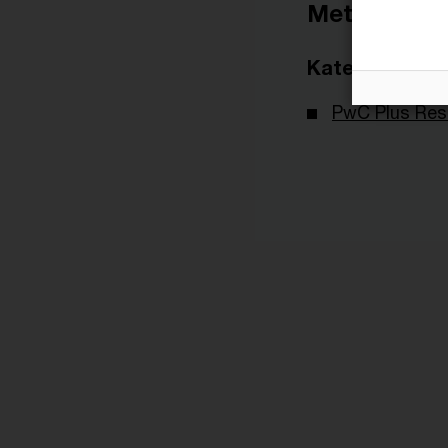
Metadaten
Kategorien
PwC Plus Res