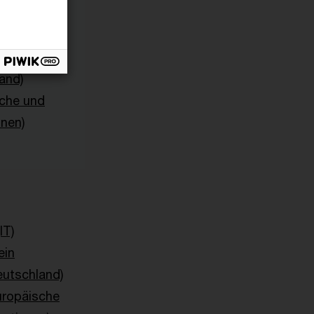
and)
sche und
onen)
IT)
ein
eutschland)
uropäische