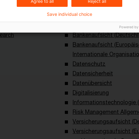
Agree to all
Reject all
Save individual choice
Schlagwörter
Powered by
earch
Bankenaufsicht (Deutschl
Bankenaufsicht (Europäi
Internationale Organisati
Datenschutz
Datensicherheit
Datenübersicht
Digitalisierung
Informationstechnologie (
Risk Management Allgem
Versicherungsaufsicht (D
Versicherungsaufsicht (E