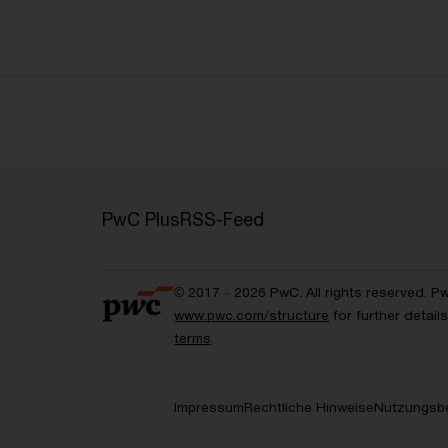
PwC Plus
RSS-Feed
© 2017 - 2026 PwC. All rights reserved. P
www.pwc.com/structure
for further detai
terms
.
Impressum
Rechtliche Hinweise
Nutzungsb