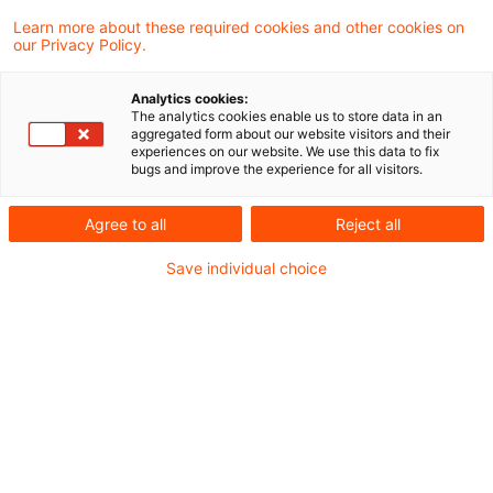
Durchsetzung eines urheberrechtlichen
Learn more about these required cookies and other cookies on
our Privacy Policy.
Unterlassungsanspruchs gegenüber
Rechtsverletzern vornimmt, sind nach
Analytics cookies:
The analytics cookies enable us to store data in an
Meinung des Bundesfinanzhofs
aggregated form about our website visitors and their
experiences on our website. We use this data to fix
umsatzsteuerpflichtig. Gegenleistung für die
bugs and improve the experience for all visitors.
Abmahnleistung ist der vom Rechtsverletzer
Agree to all
Reject all
gezahlte Betrag.
Save individual choice
Umsatzsteuerliche Behandlung von
Abmahnungen bei
Urheberrechtsverletzungen:
Die
Musikindustrie hat in den letzten Jahren
deutliche Umsatzeinbußen im Tonträgerkauf
erlitten. Dies wird maßgeblich auf die illegale