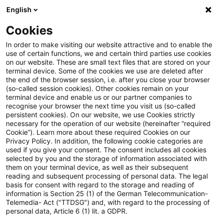
English
Suchbegriff eingeben
Suche
Suche sch
Blogs
Cookies
Blogs
Steuern & Recht
Abmahnungen im Bereich des
In order to make visiting our website attractive and to enable the
use of certain functions, we and certain third parties use cookies
on our website. These are small text files that are stored on your
Abmahnungen im Bereich des
terminal device. Some of the cookies we use are deleted after
the end of the browser session, i.e. after you close your browser
Urheberrechts sind
(so-called session cookies). Other cookies remain on your
terminal device and enable us or our partner companies to
umsatzsteuerpflichtig
recognise your browser the next time you visit us (so-called
persistent cookies). On our website, we use Cookies strictly
necessary for the operation of our website (hereinafter “required
Cookie”). Learn more about these required Cookies on our
Privacy Policy. In addition, the following cookie categories are
08. Mai 2019
2 Minuten Lesezeit
used if you give your consent. The consent includes all cookies
selected by you and the storage of information associated with
PDF erstellen
Auf LinkedIn teilen
Auf Xing teilen
Per E-Mail teilen
Link kopieren
them on your terminal device, as well as their subsequent
reading and subsequent processing of personal data. The legal
basis for consent with regard to the storage and reading of
information is Section 25 (1) of the German Telecommunication-
Telemedia- Act ("TTDSG") and, with regard to the processing of
Abmahnungen, die ein Rechteinhaber zur
personal data, Article 6 (1) lit. a GDPR.