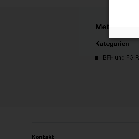
Metadaten
Kategorien
BFH und FG R
Kontakt