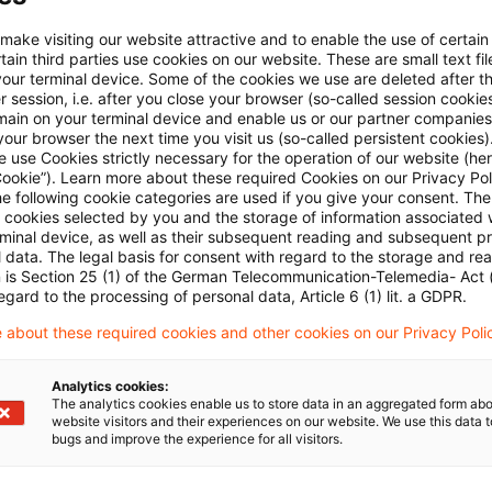
eistungselementen unabhängig von dem Stellenwert di
 make visiting our website attractive and to enable the use of certain
 eine einheitliche Leistung darstellt, die der Sonderre
ain third parties use cookies on our website. These are small text fil
your terminal device. Some of the cookies we use are deleted after t
iegt. Der EuGH hat dies ausdrücklich damit begründet,
 session, i.e. after you close your browser (so-called session cookie
main on your terminal device and enable us or our partner companies
nken des BFH in seinem Vorlagebeschluss, an seiner
our browser the next time you visit us (so-called persistent cookies)
 dieser Sonderregelung festhält.
 use Cookies strictly necessary for the operation of our website (her
Cookie”). Learn more about these required Cookies on our Privacy Poli
he following cookie categories are used if you give your consent. Th
ll cookies selected by you and the storage of information associated
sich auch der Auffassung des EuGH an, dass nach Art.
rminal device, as well as their subsequent reading and subsequent p
 der Beherbergung in Ferienunterkünften bestehende 
 data. The legal basis for consent with regard to the storage and re
n is Section 25 (1) of the German Telecommunication-Telemedia- Act
ie unter Art. 307 MwStSystRL fällt, nicht dem ermäßi
egard to the processing of personal data, Article 6 (1) lit. a GDPR.
 about these required cookies and other cookies on our Privacy Poli
Analytics cookies:
The analytics cookies enable us to store data in an aggregated form abo
website visitors and their experiences on our website. We use this data to
bugs and improve the experience for all visitors.
 März 2019 (V R 10/19 / V R 60/16), veröffentlicht am 