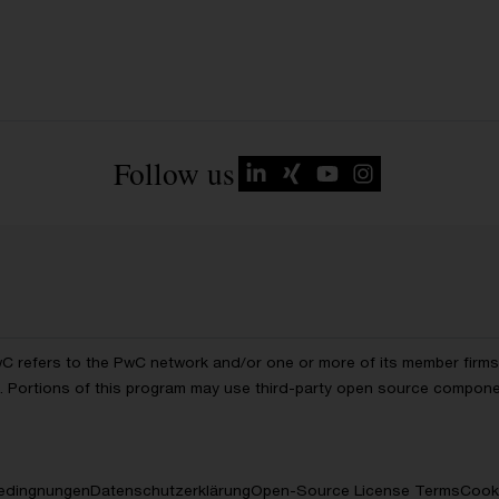
Follow us
wC refers to the PwC network and/or one or more of its member firms, 
ls. Portions of this program may use third-party open source compon
edingnungen
Datenschutzerklärung
Open-Source License Terms
Cooki