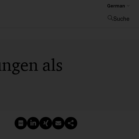
German
Suche
Suche schließen
ngen als
PDF erstellen
Auf LinkedIn teilen
Auf Xing teilen
Per E-Mail teilen
Link kopieren