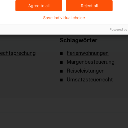
Agree to all
Reject all
Save individual choice
Powered by
Schlagwörter
echtsprechung
Ferienwohnungen
Margenbesteuerung
Reiseleistungen
Umsatzsteuerrecht