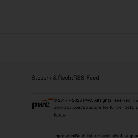
Steuern & Recht
RSS-Feed
© 2017 - 2026 PwC. All rights reserved. P
www.pwc.com/structure
for further detai
terms
.
Impressum
Rechtliche Hinweise
Nutzungsb